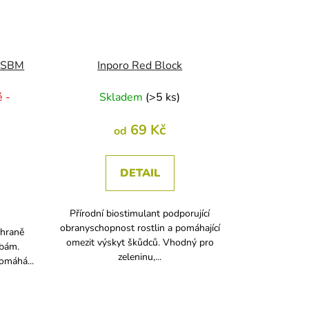
G SBM
Inporo Red Block
 -
Skladem
(
>5 ks
)
69 Kč
od
DETAIL
Přírodní biostimulant podporující
obranyschopnost rostlin a pomáhající
chraně
omezit výskyt škůdců. Vhodný pro
obám.
zeleninu,...
omáhá...