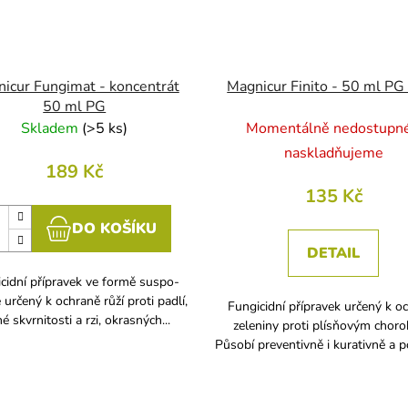
icur Fungimat - koncentrát
Magnicur Finito - 50 ml P
50 ml PG
Skladem
(
>5 ks
)
Momentálně nedostupné
naskladňujeme
189 Kč
135 Kč
DO KOŠÍKU
DETAIL
cidní přípravek ve formě suspo-
určený k ochraně růží proti padlí,
Fungicidní přípravek určený k o
é skvrnitosti a rzi, okrasných...
zeleniny proti plísňovým chor
Působí preventivně i kurativně a p