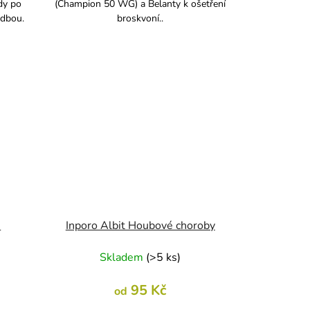
dy po
(Champion 50 WG) a Belanty k ošetření
adbou.
broskvoní..
i
Inporo Albit Houbové choroby
Skladem
(
>5 ks
)
95 Kč
od