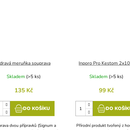
dravá meruňka souprava
Inporo Pro Kestom 2x10
Skladem
(
>5 ks
)
Skladem
(
>5 ks
)
135 Kč
99 Kč
DO KOŠÍKU
DO KOŠÍK
rava dvou přípravků (Signum a
Přírodní produkt tvořený z h