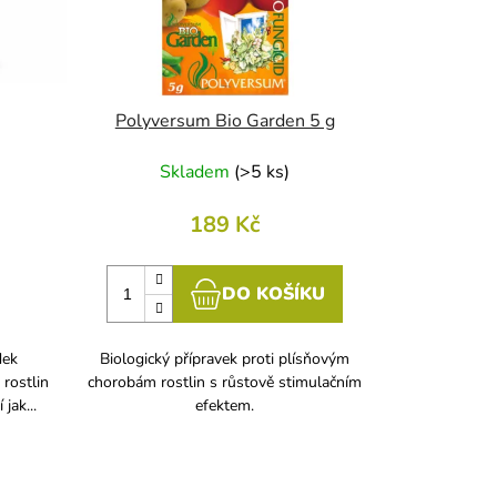
Polyversum Bio Garden 5 g
Skladem
(
>5 ks
)
189 Kč
DO KOŠÍKU
dek
Biologický přípravek proti plísňovým
rostlin
chorobám rostlin s růstově stimulačním
jak...
efektem.