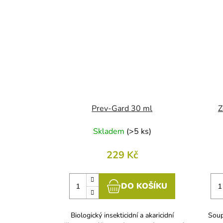
Prev-Gard 30 ml
Z
Skladem
(
>5 ks
)
229 Kč
DO KOŠÍKU
Biologický insekticidní a akaricidní
Soup