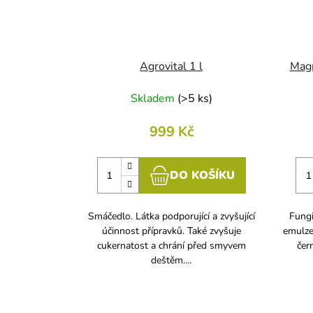
Agrovital 1 l
Magn
Skladem
(
>5 ks
)
999 Kč
DO KOŠÍKU
Smáčedlo. Látka podporující a zvyšující
Fungi
účinnost přípravků. Také zvyšuje
emulze 
cukernatost a chrání před smyvem
čern
deštěm....