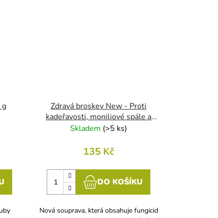
 g
Zdravá broskev New - Proti
kadeřavosti, moniliové spále a
hnilobě broskvoní
Skladem
(
>5 ks
)
135 Kč
U
DO KOŠÍKU
ouby
Nová souprava, která obsahuje fungicid