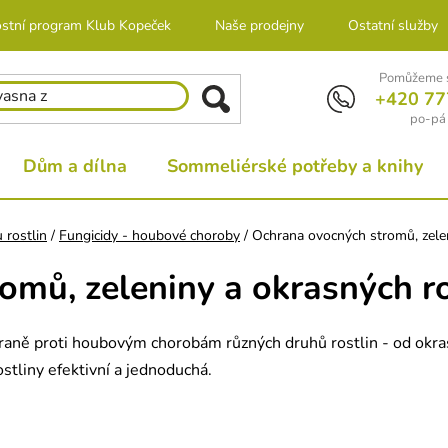
stní program Klub Kopeček
Naše prodejny
Ostatní služby
Pomůžeme s
+420 77
po-pá 
Dům a dílna
Sommeliérské potřeby a knihy
 rostlin
/
Fungicidy - houbové choroby
/
Ochrana ovocných stromů, zelen
mů, zeleniny a okrasných ro
hraně proti houbovým chorobám různých druhů rostlin - od okra
tliny efektivní a jednoduchá.