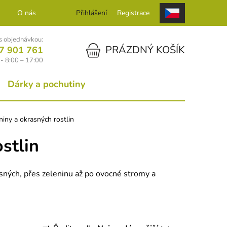
O nás
Kontakt
Přihlášení
Registrace
 objednávkou:
NÁKUPNÍ KOŠÍK
PRÁZDNÝ KOŠÍK
7 901 761
- 8:00 – 17:00
Dárky a pochutiny
iny a okrasných rostlin
stlin
sných, přes zeleninu až po ovocné stromy a
Ř