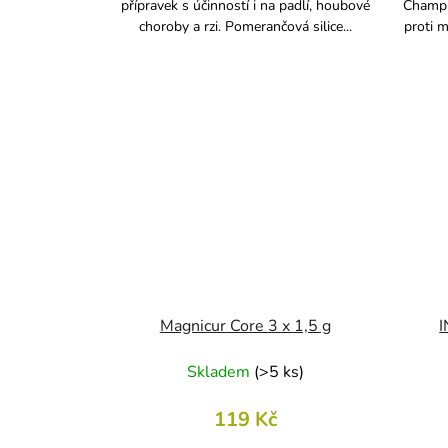
přípravek s účinností i na padlí, houbové
Champi
choroby a rzi. Pomerančová silice...
proti m
Magnicur Core 3 x 1,5 g
I
Skladem
(
>5 ks
)
119 Kč