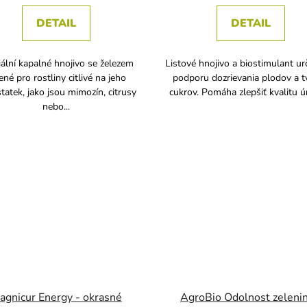
DETAIL
DETAIL
ální kapalné hnojivo se železem
Listové hnojivo a biostimulant ur
ené pro rostliny citlivé na jeho
podporu dozrievania plodov a t
tatek, jako jsou mimozín, citrusy
cukrov. Pomáha zlepšiť kvalitu úr
nebo...
agnicur Energy - okrasné
AgroBio Odolnost zelenin