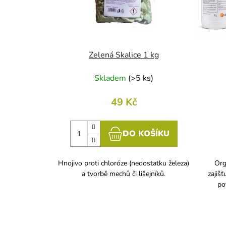
p
r
o
d
u
Zelená Skalice 1 kg
k
Skladem
(
>5 ks
)
t
ů
49 Kč
DO KOŠÍKU
Hnojivo proti chloróze (nedostatku železa)
Org
a tvorbě mechů či lišejníků.
zajišť
po