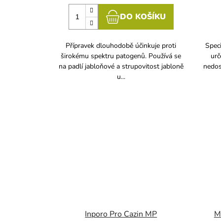
DO KOŠÍKU
Přípravek dlouhodobě účinkuje proti
Speci
širokému spektru patogenů. Používá se
urč
na padlí jabloňové a strupovitost jabloně
nedos
u...
Inporo Pro Cazin MP
M