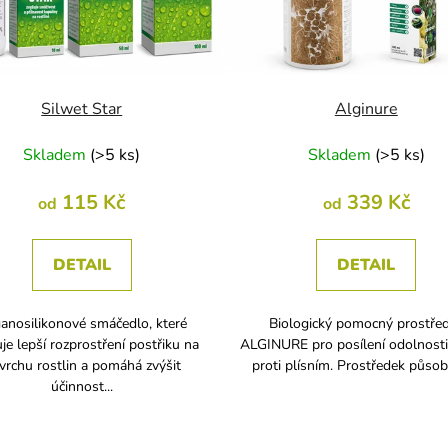
Silwet Star
Alginure
Skladem
(
>5 ks
)
Skladem
(
>5 ks
)
115 Kč
339 Kč
od
od
DETAIL
DETAIL
anosilikonové smáčedlo, které
Biologický pomocný prostře
uje lepší rozprostření postřiku na
ALGINURE pro posílení odolnosti 
vrchu rostlin a pomáhá zvýšit
proti plísním. Prostředek působí 
účinnost...