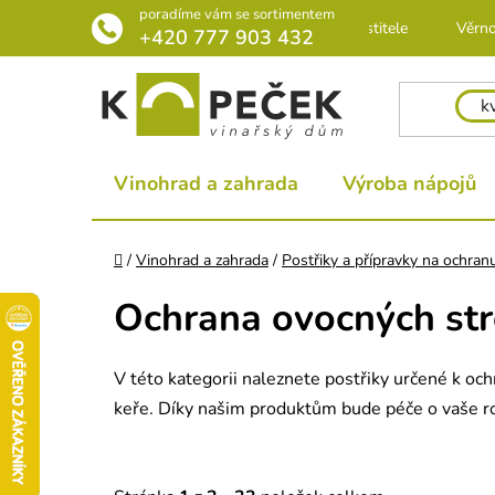
Přejít
poradíme vám se sortimentem
Rádce pro pěstitele
Věrno
na
+420 777 903 432
obsah
Vinohrad a zahrada
Výroba nápojů
Domů
/
Vinohrad a zahrada
/
Postřiky a přípravky na ochranu
Ochrana ovocných stro
V této kategorii naleznete postřiky určené k oc
keře. Díky našim produktům bude péče o vaše ros