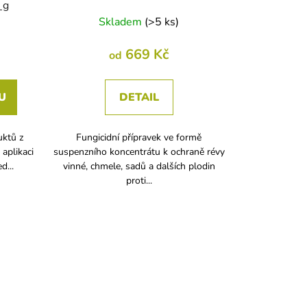
 g
Skladem
(
>5 ks
)
669 Kč
od
U
DETAIL
uktů z
Fungicidní přípravek ve formě
 aplikaci
suspenzního koncentrátu k ochraně révy
d...
vinné, chmele, sadů a dalších plodin
proti...