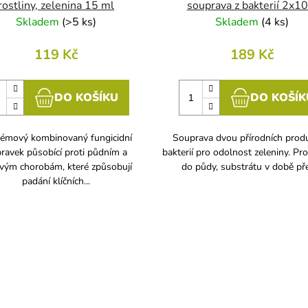
rostliny, zelenina 15 ml
souprava z bakterií 2x10
Skladem
(
>5 ks
)
Skladem
(
4 ks
)
119 Kč
189 Kč
DO KOŠÍKU
DO KOŠÍK
émový kombinovaný fungicidní
Souprava dvou přírodních prod
pravek působící proti půdním a
bakterií pro odolnost zeleniny. Pro
ovým chorobám, které způsobují
do půdy, substrátu v době pře
padání klíčních...