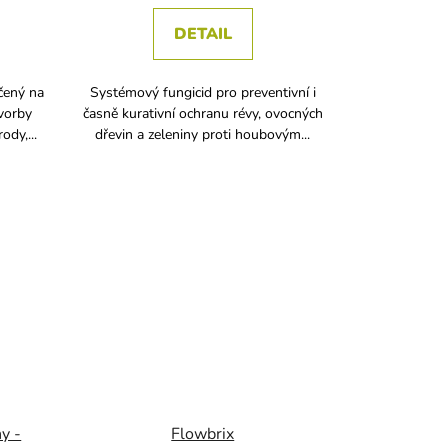
DETAIL
čený na
Systémový fungicid pro preventivní i
vorby
časně kurativní ochranu révy, ovocných
ody,...
dřevin a zeleniny proti houbovým...
y -
Flowbrix