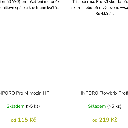
on 50 WG) pro ošetření meruněk
Trichoderma. Pro zálivku do pů
oniliové spále a k ochraně květů...
sklizni nebo před výsevem, výs
Rozkládá...
NPORO Pro Mimozin HP
INPORO Flowbrix Prof
Skladem
(
>5 ks
)
Skladem
(
>5 ks
)
115 Kč
219 Kč
od
od