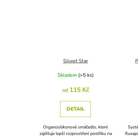
Silwet Star
P
Skladem
(
>5 ks
)
115 Kč
od
DETAIL
Organosilikonové smáčedlo, které
Systé
zajišťuje lepší rozprostření postřiku na
fluxap