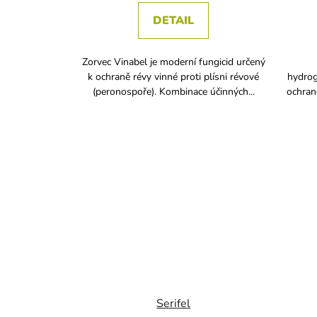
DETAIL
Zorvec Vinabel je moderní fungicid určený
k ochraně révy vinné proti plísni révové
hydrog
(peronospoře). Kombinace účinných...
ochraně
Serifel