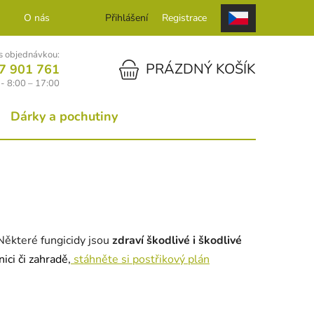
O nás
Kontakt
Přihlášení
Registrace
 objednávkou:
NÁKUPNÍ KOŠÍK
PRÁZDNÝ KOŠÍK
7 901 761
- 8:00 – 17:00
Dárky a pochutiny
 Některé fungicidy jsou
zdraví škodlivé i škodlivé
ici či zahradě,
stáhněte si postřikový plán