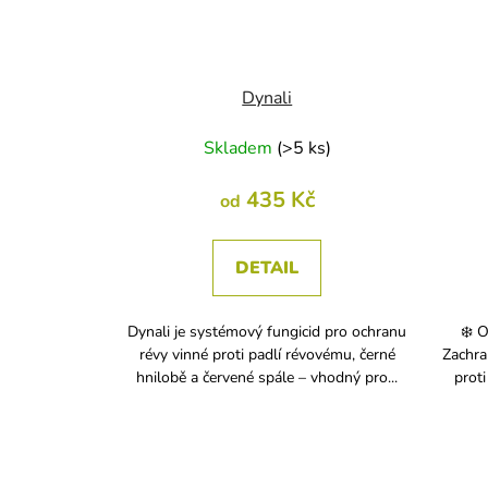
Dynali
Skladem
(
>5 ks
)
435 Kč
od
DETAIL
Dynali je systémový fungicid pro ochranu
❄️ 
révy vinné proti padlí révovému, černé
Zachra
hnilobě a červené spále – vhodný pro...
proti