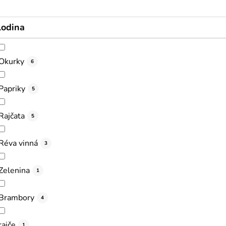
lodina
Okurky
6
Papriky
5
Rajčata
5
Réva vinná
3
Zelenina
1
Brambory
4
rajče
1