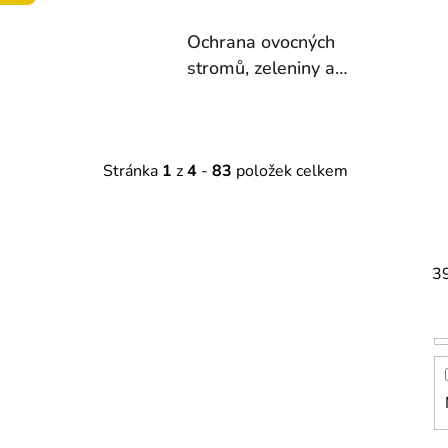
Ochrana ovocných
stromů, zeleniny a
okrasných rostlin
Stránka
1
z
4
-
83
položek celkem
3