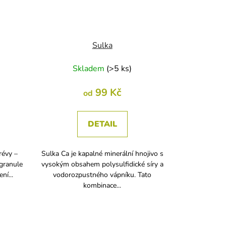
Sulka
Skladem
(
>5 ks
)
99 Kč
od
DETAIL
révy –
Sulka Ca je kapalné minerální hnojivo s
granule
vysokým obsahem polysulfidické síry a
ní...
vodorozpustného vápníku. Tato
kombinace...