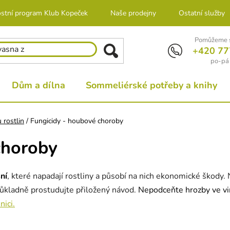
stní program Klub Kopeček
Naše prodejny
Ostatní služby
Pomůžeme s
+420 77
po-pá 
Dům a dílna
Sommeliérské potřeby a knihy
 rostlin
/
Fungicidy - houbové choroby
choroby
sní
, které napadají rostliny a působí na nich ekonomické škody.
í důkladně prostudujte přiložený návod.
Nepodceňte hrozby ve vin
nici.