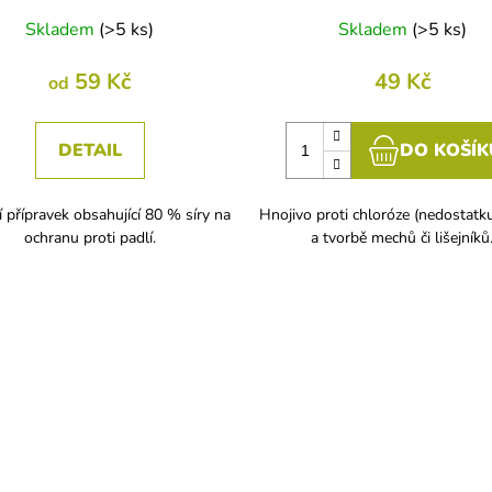
Skladem
(
>5 ks
)
Skladem
(
>5 ks
)
59 Kč
49 Kč
od
DETAIL
DO KOŠÍK
í přípravek obsahující 80 % síry na
Hnojivo proti chloróze (nedostatku
ochranu proti padlí.
a tvorbě mechů či lišejníků