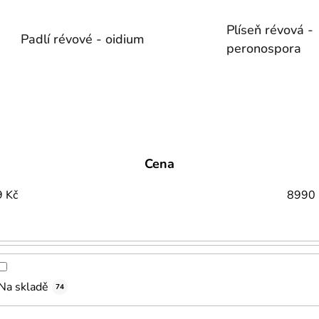
Plíseň révová -
Padlí révové - oidium
peronospora
Cena
9
Kč
8990
Na skladě
74