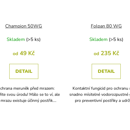
Champion 50WG
Folpan 80 WG
Skladem
(
>5 ks
)
Skladem
(
>5 ks
)
49 Kč
235 Kč
od
od
DETAIL
DETAIL
Ochrana meruněk před mrazem:
Kontaktní fungicid pro ochranu 
ňte svou úrodu! Málo se to ví, ale
snadno mísitelné vodorozpustné 
 mrazu existuje účinný postřik....
pro preventivní postřiky a udrže