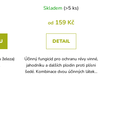
Skladem
(
>5 ks
)
159 Kč
od
U
DETAIL
 železa)
Účinný fungicid pro ochranu révy vinné,
.
jahodníku a dalších plodin proti plísni
šedé. Kombinace dvou účinných látek...