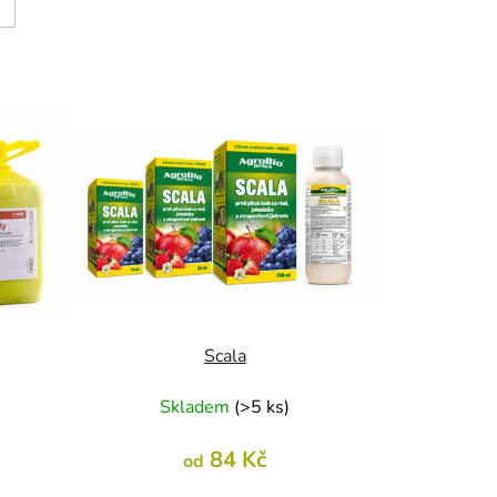
Scala
Skladem
(
>5 ks
)
84 Kč
od