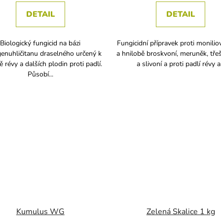
DETAIL
DETAIL
Biologický fungicid na bázi
Fungicidní přípravek proti monilio
enuhličitanu draselného určený k
a hnilobě broskvoní, meruněk, třešn
 révy a dalších plodin proti padlí.
a slivoní a proti padlí révy a.
Působí...
Kumulus WG
Zelená Skalice 1 kg