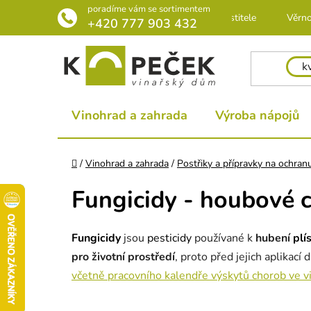
Přejít
poradíme vám se sortimentem
Rádce pro pěstitele
Věrno
na
+420 777 903 432
obsah
Vinohrad a zahrada
Výroba nápojů
Domů
/
Vinohrad a zahrada
/
Postřiky a přípravky na ochranu
Fungicidy - houbové 
Fungicidy
jsou
pesticidy
používané k
hubení
plí
pro životní prostředí
, proto před jejich aplikac
včetně pracovního kalendře výskytů chorob ve vi