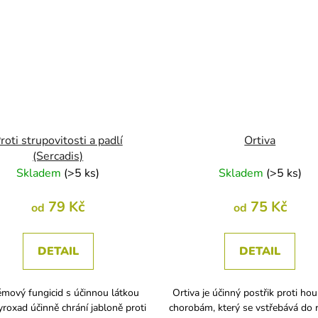
roti strupovitosti a padlí
Ortiva
(Sercadis)
Skladem
(
>5 ks
)
Skladem
(
>5 ks
)
79 Kč
75 Kč
od
od
DETAIL
DETAIL
mový fungicid s účinnou látkou
Ortiva je účinný postřik proti h
yroxad účinně chrání jabloně proti
chorobám, který se vstřebává do r