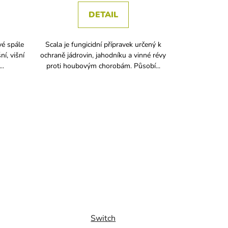
DETAIL
vé spále
Scala je fungicidní přípravek určený k
í, višní
ochraně jádrovin, jahodníku a vinné révy
..
proti houbovým chorobám. Působí...
Switch