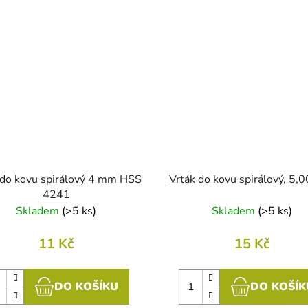
 do kovu spirálový 4 mm HSS
Vrták do kovu spirálový, 5
4241
Skladem
(
>5 ks
)
Skladem
(
>5 ks
)
11 Kč
15 Kč
DO KOŠÍKU
DO KOŠÍK