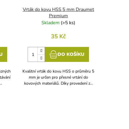
Vrták do kovu HSS 5 mm Draumet
Premium
Skladem
(
>5 ks
)
35 Kč
U
DO KOŠÍKU
ůzných
Kvalitní vrták do kovu HSS o průměru 5
rtávání
mm je určen pro přesné vrtání do
..
kovových materiálů. Díky provedení z...