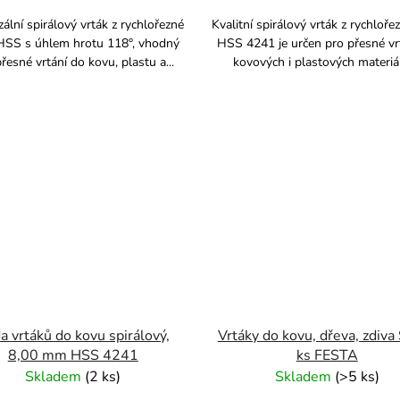
zální spirálový vrták z rychlořezné
Kvalitní spirálový vrták z rychloře
 HSS s úhlem hrotu 118°, vhodný
HSS 4241 je určen pro přesné vr
řesné vrtání do kovu, plastu a...
kovových i plastových materiálů
a vrtáků do kovu spirálový,
Vrtáky do kovu, dřeva, zdiva
8,00 mm HSS 4241
ks FESTA
Skladem
(
2 ks
)
Skladem
(
>5 ks
)