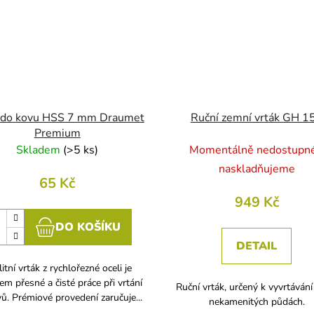
 do kovu HSS 7 mm Draumet
Ruční zemní vrták GH 1
Premium
Skladem
(
>5 ks
)
Momentálně nedostupné
naskladňujeme
65 Kč
949 Kč
DO KOŠÍKU
DETAIL
itní vrták z rychlořezné oceli je
em přesné a čisté práce při vrtání
Ruční vrták, určený k vyvrtávání
ů. Prémiové provedení zaručuje...
nekamenitých půdách.