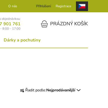
O nás
Kontakt
Přihlášení
Registrace
 objednávkou:
NÁKUPNÍ KOŠÍK
PRÁZDNÝ KOŠÍK
7 901 761
- 8:00 – 17:00
Dárky a pochutiny
Ř
Řadit podle:
Nejprodávanější
a
z
e