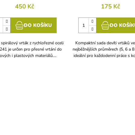
450 Kč
175 Kč
DO KOŠÍKU
DO KOŠÍK
 spirálový vrták z rychlořezné oceli
Kompaktní sada devíti vrtáků ve
41 je určen pro přesné vrtání do
nejběžnějších průměrech (5, 6 a 8
ových i plastových materiálů....
ideální pro každodenní práce s ko