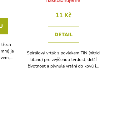
naskladňujeme
11 Kč
U
DETAIL
 třech
 mm) je
Spirálový vrták s povlakem TiN (nitrid
vem,...
titanu) pro zvýšenou tvrdost, delší
životnost a plynulé vrtání do kovů i...