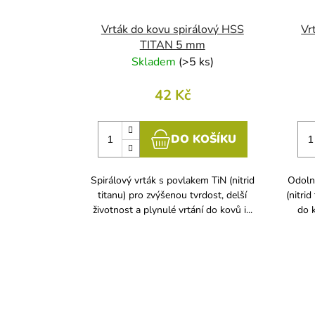
Vrták do kovu spirálový HSS
Vr
TITAN 5 mm
Skladem
(
>5 ks
)
42 Kč
DO KOŠÍKU
Spirálový vrták s povlakem TiN (nitrid
Odoln
titanu) pro zvýšenou tvrdost, delší
(nitrid
životnost a plynulé vrtání do kovů i...
do k