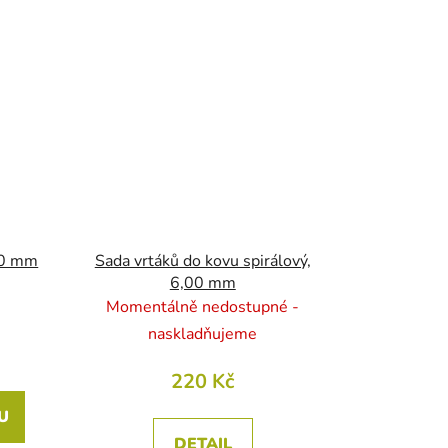
,00 mm
Sada vrtáků do kovu spirálový,
6,00 mm
Momentálně nedostupné -
naskladňujeme
220 Kč
U
DETAIL