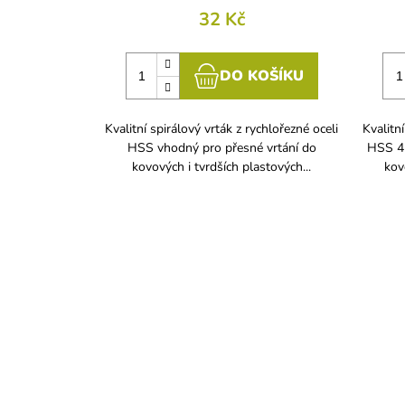
32 Kč
DO KOŠÍKU
Kvalitní spirálový vrták z rychlořezné oceli
Kvalitní
HSS vhodný pro přesné vrtání do
HSS 42
kovových i tvrdších plastových...
kov