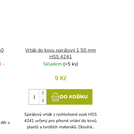
50
Vrták do kovu spirálový 1,50 mm
HSS 4241
 -
Skladem
(
>5 ks
)
9 Kč
DO KOŠÍKU
Spirálový vrták z rychlořezné oceli HSS
4241 určený pro přesné vrtání do kovů,
 děr v
plastů a tvrdších materiálů. Dlouhá...