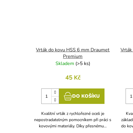
Vrták do kovu HSS 6 mm Draumet
Vrták
Premium
Skladem
(
>5 ks
)
45 Kč
DO KOŠÍKU
Kvalitní vrták z rychlořezné oceli je
Kval
nepostradatelným pomocníkem při práci s
základ
kovovými materiály. Díky přesnému...
do kov