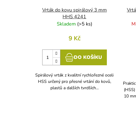
d
u
Vrták do kovu spirálový 3 mm
Vrtá
k
HHS 4241
Skladem
(
>5 ks
)
M
t
ů
9 Kč
DO KOŠÍKU
Spirálový vrták z kvalitní rychlořezné oceli
HSS určený pro přesné vrtání do kovů,
Praktic
plastů a dalších tvrdších...
(HSS)
10 mm