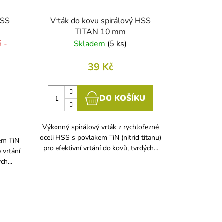
HSS
Vrták do kovu spirálový HSS
TITAN 10 mm
 -
Skladem
(
5 ks
)
39 Kč
DO KOŠÍKU
Výkonný spirálový vrták z rychlořezné
oceli HSS s povlakem TiN (nitrid titanu)
em TiN
pro efektivní vrtání do kovů, tvrdých...
é vrtání
ch...