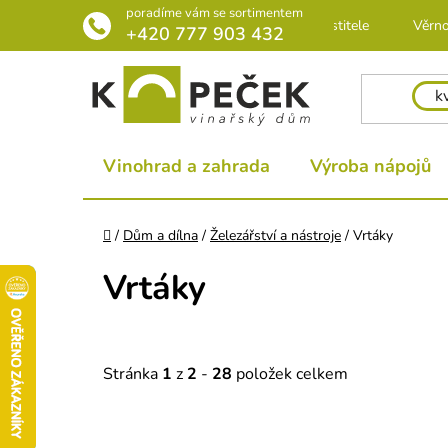
Přejít
poradíme vám se sortimentem
Rádce pro pěstitele
Věrno
na
+420 777 903 432
obsah
Vinohrad a zahrada
Výroba nápojů
Domů
/
Dům a dílna
/
Železářství a nástroje
/
Vrtáky
Vrtáky
Stránka
1
z
2
-
28
položek celkem