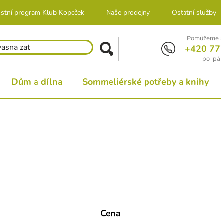
stní program Klub Kopeček
Naše prodejny
Ostatní služby
Pomůžeme s
+420 77
po-pá 
Dům a dílna
Sommeliérské potřeby a knihy
Cena