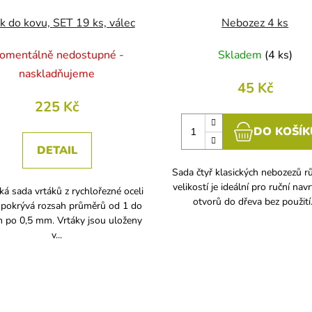
k do kovu, SET 19 ks, válec
Nebozez 4 ks
omentálně nedostupné -
Skladem
(
4 ks
)
naskladňujeme
45 Kč
225 Kč
DO KOŠÍK
DETAIL
Sada čtyř klasických nebozezů r
velikostí je ideální pro ruční nav
ká sada vrtáků z rychlořezné oceli
otvorů do dřeva bez použití.
 pokrývá rozsah průměrů od 1 do
 po 0,5 mm. Vrtáky jsou uloženy
v...