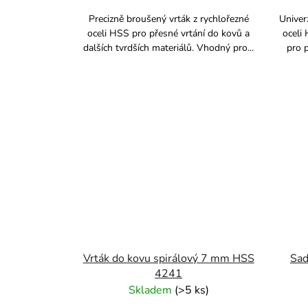
Precizně broušený vrták z rychlořezné
Univer
oceli HSS pro přesné vrtání do kovů a
oceli
dalších tvrdších materiálů. Vhodný pro...
pro p
Vrták do kovu spirálový 7 mm HSS
Sad
4241
Skladem
(
>5 ks
)