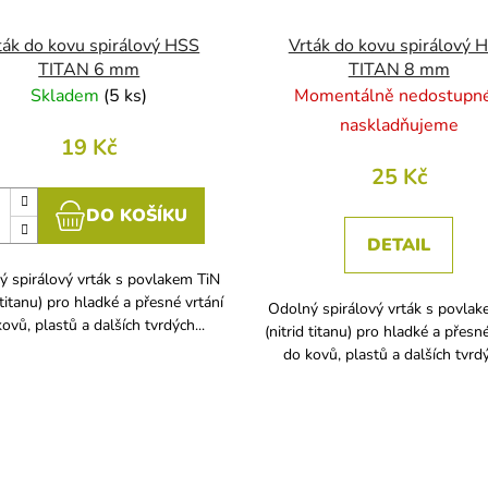
ták do kovu spirálový HSS
Vrták do kovu spirálový 
TITAN 6 mm
TITAN 8 mm
Skladem
(
5 ks
)
Momentálně nedostupné
naskladňujeme
19 Kč
25 Kč
DO KOŠÍKU
DETAIL
ý spirálový vrták s povlakem TiN
 titanu) pro hladké a přesné vrtání
Odolný spirálový vrták s povlak
ovů, plastů a dalších tvrdých...
(nitrid titanu) pro hladké a přesn
do kovů, plastů a dalších tvrdý