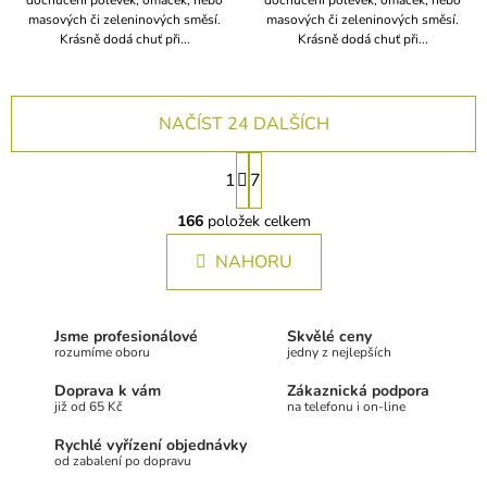
masových či zeleninových směsí.
masových či zeleninových směsí.
Krásně dodá chuť při...
Krásně dodá chuť při...
NAČÍST 24 DALŠÍCH
S
1
7
t
O
r
v
166
položek celkem
á
l
n
NAHORU
á
k
d
a
o
c
v
Jsme profesionálové
Skvělé ceny
í
á
rozumíme oboru
jedny z nejlepších
p
n
r
Doprava k vám
Zákaznická podpora
í
v
již od 65 Kč
na telefonu i on-line
k
Rychlé vyřízení objednávky
y
od zabalení po dopravu
v