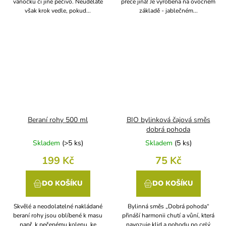
vánočku či jiné pečivo. Neuděláte
přece jiná! Je vyrobena na ovocném
však krok vedle, pokud...
základě - jablečném...
Beraní rohy 500 ml
BIO bylinková čajová směs
dobrá pohoda
Skladem
(
>5 ks
)
Skladem
(
5 ks
)
199 Kč
75 Kč
DO KOŠÍKU
DO KOŠÍKU
Skvělé a neodolatelné nakládané
Bylinná směs „Dobrá pohoda“
beraní rohy jsou oblíbené k masu
přináší harmonii chutí a vůní, která
např. k pečenému kolenu, ke
navozuje klid a pohodu po celý