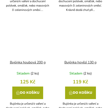
určená k vaření a dochucení
dochucení polévek, omáček, nebo
polévek, omáček, nebo masových
masových či zeleninových směsí.
či zeleninových směsí....
Krásně dodá chuť při...
Bujónka houbová 200 g
Bujónka hovězí 130 g
Skladem
(
2 ks
)
Skladem
(
2 ks
)
125 Kč
119 Kč
DO KOŠÍKU
DO KOŠÍKU
Bujónka je určená k vaření a
Bujónka je určená k vaření a
dochucení polévek, omáček, nebo
dochucení polévek, omáček, nebo