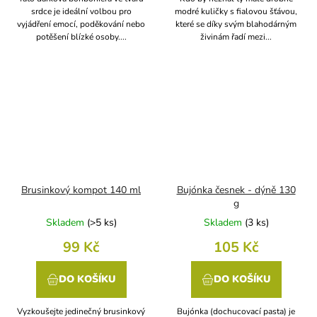
srdce je ideální volbou pro
modré kuličky s fialovou šťávou,
vyjádření emocí, poděkování nebo
které se díky svým blahodárným
potěšení blízké osoby....
živinám řadí mezi...
Brusinkový kompot 140 ml
Bujónka česnek - dýně 130
g
Skladem
(
>5 ks
)
Skladem
(
3 ks
)
99 Kč
105 Kč
DO KOŠÍKU
DO KOŠÍKU
Vyzkoušejte jedinečný brusinkový
Bujónka (dochucovací pasta) je