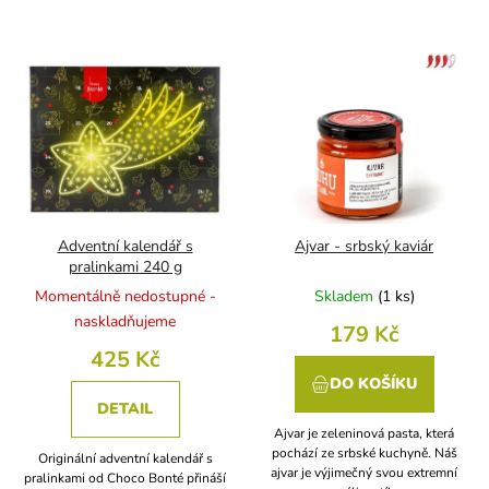
t
ů
V
ý
p
i
s
p
r
o
d
Adventní kalendář s
Ajvar - srbský kaviár
u
pralinkami 240 g
k
Momentálně nedostupné -
Skladem
(
1 ks
)
t
naskladňujeme
179 Kč
ů
425 Kč
DO KOŠÍKU
DETAIL
Ajvar je zeleninová pasta, která
pochází ze srbské kuchyně. Náš
Originální adventní kalendář s
ajvar je výjimečný svou extremní
pralinkami od Choco Bonté přináší