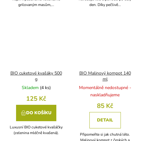
grilovaným masům,...
den. Díky pečlivě...
BIO cuketové kvašáky 500
BIO Malinový kompot 140
g
ml
Skladem
(
4 ks
)
Momentálně nedostupné -
naskladňujeme
125 Kč
85 Kč
DO KOŠÍKU
DETAIL
Luxusní BIO cuketové kvašáčky
(zelenina mléčně kvašená).
Připomeňte si jak chutná léto.
Malinový kompot z českých a