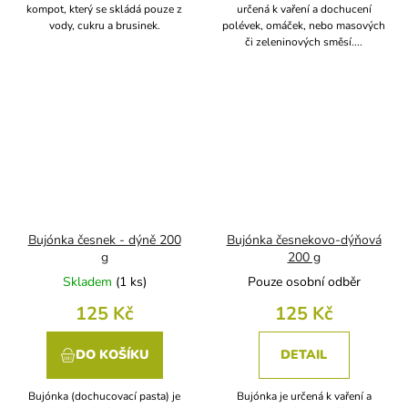
kompot, který se skládá pouze z
určená k vaření a dochucení
vody, cukru a brusinek.
polévek, omáček, nebo masových
či zeleninových směsí....
Bujónka česnek - dýně 200
Bujónka česnekovo-dýňová
g
200 g
Skladem
(
1 ks
)
Pouze osobní odběr
125 Kč
125 Kč
DO KOŠÍKU
DETAIL
Bujónka (dochucovací pasta) je
Bujónka je určená k vaření a