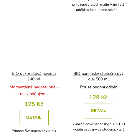
přirozeně zralých malin Vám jistě
udělá radost i mimo sezónu.
BIO oskorušová povidla
BIO panenský slunečnicový
140 ml
olej 500 ml
Momentálně nedostupné -
Pouze osobní odběr
naskladňujeme
129 Kč
125 Kč
DETAIL
DETAIL
Slunečnicový panenský olej v BIO
kvalitě lisovaný za studena, který
Přírodní švestková povidla s