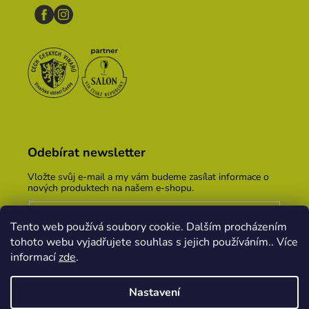
Odebírat newsletter
Vložte svůj e-mail a my vám budeme zasílat informace o
nových produktech na našem e-shopu.
E-mail
Tento web používá soubory cookie. Dalším procházením
Vložením e-mailu souhlasíte s
podmínkami ochrany
tohoto webu vyjadřujete souhlas s jejich používáním.. Více
osobních údajů
informací
zde
.
PŘIHLÁSIT SE
Nastavení