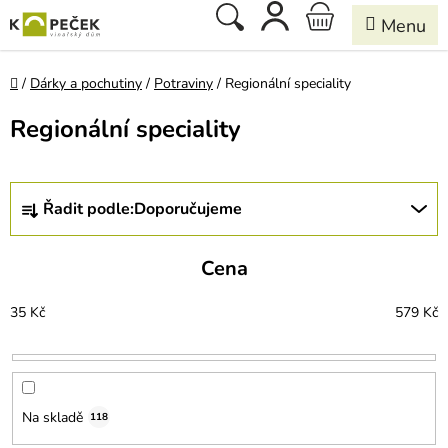
Přejít
Hledat
NÁKUPNÍ
na
obsah
KOŠÍK
Domů
/
Dárky a pochutiny
/
Potraviny
/
Regionální speciality
Regionální speciality
Ř
Řadit podle:
Doporučujeme
a
z
e
Cena
n
í
35
Kč
579
Kč
p
r
o
d
u
Na skladě
118
k