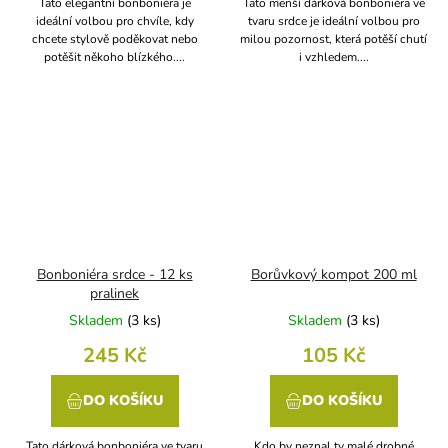
Tato elegantní bonboniéra je
Tato menší dárková bonboniéra ve
ideální volbou pro chvíle, kdy
tvaru srdce je ideální volbou pro
chcete stylově poděkovat nebo
milou pozornost, která potěší chutí
potěšit někoho blízkého....
i vzhledem....
Bonboniéra srdce - 12 ks
Borůvkový kompot 200 ml
pralinek
Skladem
(
3 ks
)
Skladem
(
3 ks
)
245 Kč
105 Kč
DO KOŠÍKU
DO KOŠÍKU
Tato dárková bonboniéra ve tvaru
Kdo by neznal ty malé drobné