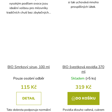
si tak uchovává mnoho
vysokým podílem ovoce jsou
prospěšných látek.
ideální volbou pro milovníky
tradičních chutí bez zbytečných...
BIO Smrkový sirup, 100 ml
BIO švestková povidla 370
ml
Pouze osobní odběr
Skladem
(
>5 ks
)
115 Kč
319 Kč
DETAIL
DO KOŠÍKU
Tato dobrota podporuje normální
Povidla dlouho vařená, cukrem