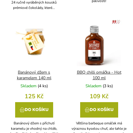
pálivostí!
24 ručně vyráběných kousků
prémiové čokolády, které...
Banánový džem s
BBQ chilli omáčka - Hot
karamelem 140 ml
100 ml
Skladem
(
4 ks
)
Skladem
(
3 ks
)
125 Kč
109 Kč
DO KOŠÍKU
DO KOŠÍKU
Banánový džem s příchutí
Většina barbeque omáček má
karamelu je vhodný na chléb,
výraznou kyselou chuť, ale tahle je