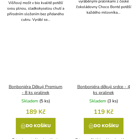
vyráběnými pralinkami z české
Višňový mošt v bio kvalitě potěší
čokoládovny Choco Bonté potěší
svou plnou, sladkokyselou chutí a
každého milovníka...
přírodním složením bez přidaného
cukru. Vyrábí se...
Bonboniéra Děkuji Premium
Bonboniéra děkuji srdce - 4
- 8 ks pralinek
ks pralinek
Skladem
(
5 ks
)
Skladem
(
3 ks
)
189 Kč
119 Kč
DO KOŠÍKU
DO KOŠÍKU