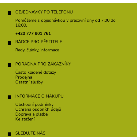
ý
Z
p
á
i
OBJEDNÁVKY PO TELEFONU
s
p
Pomůžeme s objednávkou v pracovní dny od 7:00 do
u
a
16:00.
t
+420 777 901 761
í
RÁDCE PRO PĚSTITELE
Rady, články, informace
PORADNA PRO ZÁKAZNÍKY
Často kladené dotazy
Prodejna
Ostatní služby
INFORMACE O NÁKUPU
Obchodní podmínky
Ochrana osobních údajů
Doprava a platba
Ke stažení
SLEDUJTE NÁS