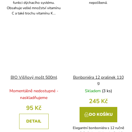
funkci dýchacího systému.
nepolíbená.
Obsahuje velké množství vitamínu
C a také trochu vitamínu K...
BIO Višňový mošt 500ml
Bonboniéra 12 pralinek 110
g
Momentálně nedostupné -
Skladem
(
3 ks
)
naskladňujeme
245 Kč
95 Kč
DO KOŠÍKU
DETAIL
Elegantní bonboniéra s 12 ručně