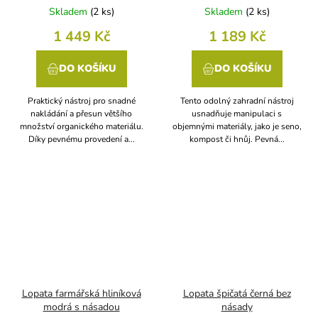
Skladem
(
2 ks
)
Skladem
(
2 ks
)
1 449 Kč
1 189 Kč
DO KOŠÍKU
DO KOŠÍKU
Praktický nástroj pro snadné
Tento odolný zahradní nástroj
nakládání a přesun většího
usnadňuje manipulaci s
množství organického materiálu.
objemnými materiály, jako je seno,
Díky pevnému provedení a...
kompost či hnůj. Pevná...
Lopata farmářská hliníková
Lopata špičatá černá bez
modrá s násadou
násady