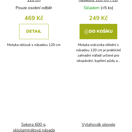
Pouze osobní odběr
Skladem
(
>5 ks
)
469 Kč
249 Kč
DETAIL
DO KOŠÍKU
Motyka oblouk s násadou 120 cm
Motyka srdcovka střední s
násadou 120 cm je praktické
zahradní nářadí určené pro
okopávání, kypření půdy a...
Sekera 600 g,
Vytahovák plevele
sklolaminátová násada