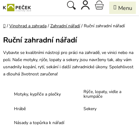
Přejít
Hledat
NÁKUPNÍ
na
obsah
KOŠÍK
Domů
/
Vinohrad a zahrada
/
Zahradní nářadí
/
Ruční zahradní nářadí
Ruční zahradní nářadí
Vybavte se kvalitními nástroji pro práci na zahradě, ve vinici nebo na
poli. Naše motyky, rýče, lopaty a sekery jsou navrženy tak, aby vám
usnadnily kopání, rytí, sekání i další zahradnické úkony. Spolehlivost
a dlouhá životnost zaručena!
Rýče, lopaty, vidle a
Motyky, kypřiče a plečky
krumpáče
Hrábě
Sekery
Násady a topůrka k nářadí