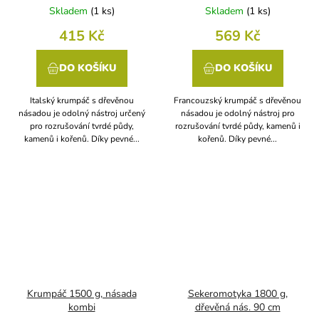
Skladem
(
1 ks
)
Skladem
(
1 ks
)
415 Kč
569 Kč
DO KOŠÍKU
DO KOŠÍKU
Italský krumpáč s dřevěnou
Francouzský krumpáč s dřevěnou
násadou je odolný nástroj určený
násadou je odolný nástroj pro
pro rozrušování tvrdé půdy,
rozrušování tvrdé půdy, kamenů i
kamenů i kořenů. Díky pevné...
kořenů. Díky pevné...
Krumpáč 1500 g, násada
Sekeromotyka 1800 g,
kombi
dřevěná nás. 90 cm