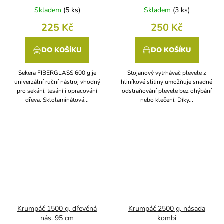
Skladem
(
5 ks
)
Skladem
(
3 ks
)
225 Kč
250 Kč
DO KOŠÍKU
DO KOŠÍKU
Sekera FIBERGLASS 600 g je
Stojanový vytrhávač plevele z
univerzální ruční nástroj vhodný
hliníkové slitiny umožňuje snadné
pro sekání, tesání i opracování
odstraňování plevele bez ohýbání
dřeva. Sklolaminátová...
nebo klečení. Díky...
Krumpáč 1500 g, dřevěná
Krumpáč 2500 g, násada
nás. 95 cm
kombi