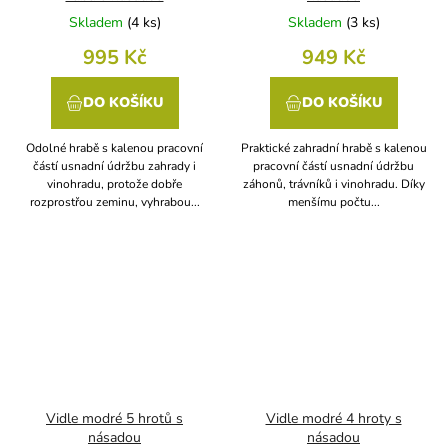
Skladem
(
4 ks
)
Skladem
(
3 ks
)
995 Kč
949 Kč
DO KOŠÍKU
DO KOŠÍKU
Odolné hrabě s kalenou pracovní
Praktické zahradní hrabě s kalenou
částí usnadní údržbu zahrady i
pracovní částí usnadní údržbu
vinohradu, protože dobře
záhonů, trávníků i vinohradu. Díky
rozprostřou zeminu, vyhrabou...
menšímu počtu...
Vidle modré 5 hrotů s
Vidle modré 4 hroty s
násadou
násadou