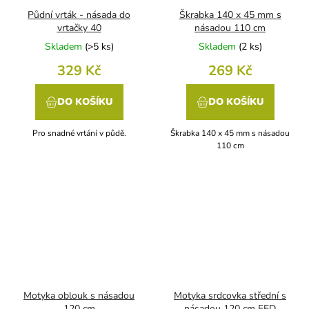
Půdní vrták - násada do
Škrabka 140 x 45 mm s
vrtačky 40
násadou 110 cm
Skladem
(
>5 ks
)
Skladem
(
2 ks
)
329 Kč
269 Kč
DO KOŠÍKU
DO KOŠÍKU
Pro snadné vrtání v půdě.
Škrabka 140 x 45 mm s násadou
110 cm
Motyka oblouk s násadou
Motyka srdcovka střední s
120 cm
násadou 120 cm FED