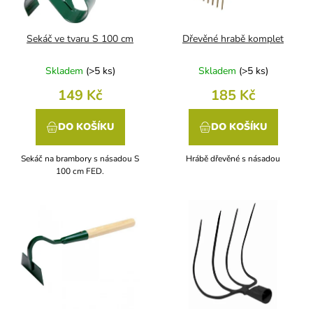
r
o
d
Sekáč ve tvaru S 100 cm
Dřevěné hrabě komplet
u
k
Skladem
(
>5 ks
)
Skladem
(
>5 ks
)
t
149 Kč
185 Kč
ů
DO KOŠÍKU
DO KOŠÍKU
Sekáč na brambory s násadou S
Hrábě dřevěné s násadou
100 cm FED.