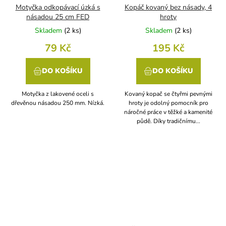
Motyčka odkopávací úzká s
Kopáč kovaný bez násady, 4
násadou 25 cm FED
hroty
Skladem
(
2 ks
)
Skladem
(
2 ks
)
79 Kč
195 Kč
DO KOŠÍKU
DO KOŠÍKU
Motyčka z lakovené oceli s
Kovaný kopač se čtyřmi pevnými
dřevěnou násadou 250 mm. Nízká.
hroty je odolný pomocník pro
náročné práce v těžké a kamenité
půdě. Díky tradičnímu...