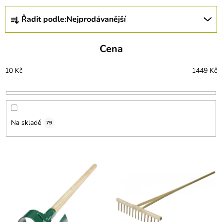
Ř
Řadit podle:
Nejprodávanější
a
z
e
Cena
n
í
10
Kč
1449
Kč
p
r
o
d
u
Na skladě
79
k
t
ů
V
ý
p
i
s
p