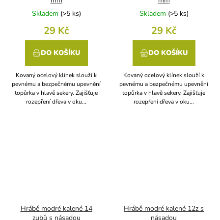
mm
mm
Skladem
(
>5 ks
)
Skladem
(
>5 ks
)
29 Kč
29 Kč
DO KOŠÍKU
DO KOŠÍKU
Kovaný ocelový klínek slouží k
Kovaný ocelový klínek slouží k
pevnému a bezpečnému upevnění
pevnému a bezpečnému upevnění
topůrka v hlavě sekery. Zajišťuje
topůrka v hlavě sekery. Zajišťuje
rozepření dřeva v oku...
rozepření dřeva v oku...
Hrábě modré kalené 14
Hrábě modré kalené 12z s
zubů s násadou
násadou