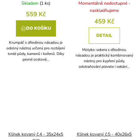
Skladem
(
1 ks
)
Momentálně nedostupné -
naskladňujeme
559 Kč
459 Kč
DO KOŠÍKU
DETAIL
Krumpáč s dřevěnou násadou je
odolný nástroj určený pro rozbíjení
Motyko-sekera s dřevěnou
tvrdé půdy, kamenů i kořenů. Díky
násadou je praktický kombinovaný
pevné ocelové...
nástroj pro kypření půdy,
odstraňování plevele i sekání...
Klínek kovaný č.4 - 35x24x5
Klínek kovaný č.5 - 40x26x5