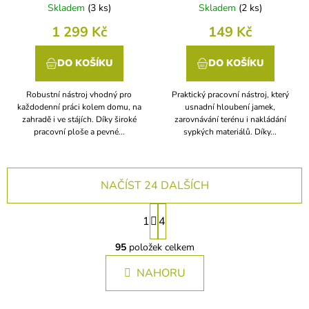
Skladem
(
3 ks
)
Skladem
(
2 ks
)
1 299 Kč
149 Kč
DO KOŠÍKU
DO KOŠÍKU
Robustní nástroj vhodný pro
Praktický pracovní nástroj, který
každodenní práci kolem domu, na
usnadní hloubení jamek,
zahradě i ve stájích. Díky široké
zarovnávání terénu i nakládání
pracovní ploše a pevné...
sypkých materiálů. Díky...
NAČÍST 24 DALŠÍCH
S
1
4
t
O
r
v
95
položek celkem
á
l
n
NAHORU
á
k
d
a
o