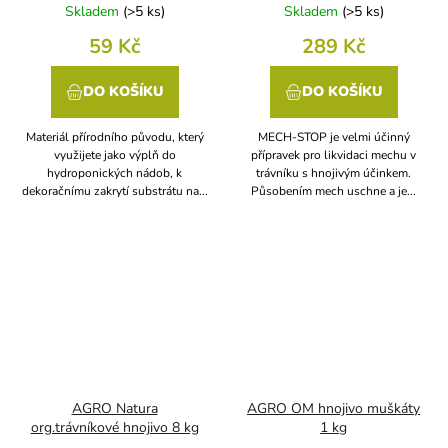
Skladem
(
>5 ks
)
Skladem
(
>5 ks
)
59 Kč
289 Kč
DO KOŠÍKU
DO KOŠÍKU
Materiál přírodního původu, který
MECH-STOP je velmi účinný
využijete jako výplň do
přípravek pro likvidaci mechu v
hydroponických nádob, k
trávníku s hnojivým účinkem.
dekoračnímu zakrytí substrátu na...
Působením mech uschne a je...
AGRO Natura
AGRO OM hnojivo muškáty
org.trávníkové hnojivo 8 kg
1 kg