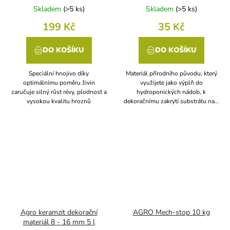
Skladem
(
>5 ks
)
Skladem
(
>5 ks
)
199 Kč
35 Kč
DO KOŠÍKU
DO KOŠÍKU
Speciální hnojivo díky
Materiál přírodního původu, který
optimálnímu poměru živin
využijete jako výplň do
zaručuje silný růst révy, plodnost a
hydroponických nádob, k
vysokou kvalitu hroznů
dekoračnímu zakrytí substrátu na...
Agro keramzit dekorační
AGRO Mech-stop 10 kg
materiál 8 - 16 mm 5 l