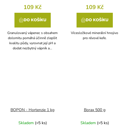
109 Kč
109 Kč
DO KOŠÍKU
DO KOŠÍKU
Granulovaný vápenec s obsahem
Vícesložkové minerální hnojivo
dolomitu pomáhá účinně zlepšit
pro révové keře.
kvalitu půdy, vyrovnat její pH a
dodat nezbytný vápník a...
BOPON - Hortenzie 1 kg
Borax 500 g
Skladem
(
>5 ks
)
Skladem
(
>5 ks
)