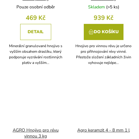
Pouze osobní odběr
Skladem
(
>5 ks
)
469 Kč
939 Kč
DETAIL
DO KOŠÍKU
Minerální granulované hnojivo s
Hnojivo pro vinnou révu je určeno
vyšším obsahem draslíku, který
pro přihnojování révy vinné.
podporuje vyzrávání rostlinných
Přestože složení základních živin
pletiv a vyšším...
vyhovuje nejlépe...
AGRO Hnojivo pro révu
Agro keramzit 4 - 8 mm 1 l
vinnou 3 kg