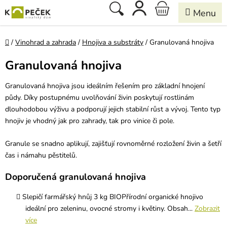
Přejít
Hledat
NÁKUPNÍ
na
obsah
KOŠÍK
Domů
/
Vinohrad a zahrada
/
Hnojiva a substráty
/
Granulovaná hnojiva
Granulovaná hnojiva
Granulovaná hnojiva jsou ideálním řešením pro základní hnojení
půdy. Díky postupnému uvolňování živin poskytují rostlinám
dlouhodobou výživu a podporují jejich stabilní růst a vývoj. Tento typ
hnojiv je vhodný jak pro zahrady, tak pro vinice či pole.
Granule se snadno aplikují, zajišťují rovnoměrné rozložení živin a šetří
čas i námahu pěstitelů.
Doporučená granulovaná hnojiva
Slepičí farmářský hnůj 3 kg BIOPřírodní organické hnojivo
ideální pro zeleninu, ovocné stromy i květiny. Obsah...
Zobrazit
více