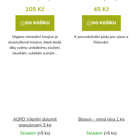
105 Kč
45 Kč
DO KOŠÍKU
DO KOŠÍKU
Organo-minerální hnojivo je
K provzdušnění půdy pro výsev a
vícesložkové hnojivo, které dodá,
řízkování.
díky svému unikátnímu složení,
okurkám, cuketám a jiným...
AGRO Vápnitý dolomit
Biopon - vinná réva 1 kg
granulovaný 5 kg
Skladem
(
>5 ks
)
Skladem
(
>5 ks
)