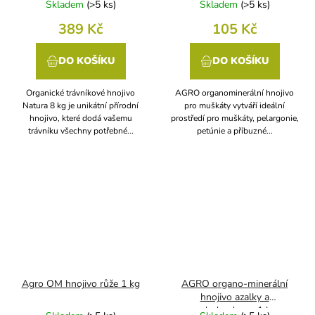
Skladem
(
>5 ks
)
Skladem
(
>5 ks
)
389 Kč
105 Kč
DO KOŠÍKU
DO KOŠÍKU
Organické trávníkové hnojivo
AGRO organominerální hnojivo
Natura 8 kg je unikátní přírodní
pro muškáty vytváří ideální
hnojivo, které dodá vašemu
prostředí pro muškáty, pelargonie,
trávníku všechny potřebné...
petúnie a příbuzné...
Agro OM hnojivo růže 1 kg
AGRO organo-minerální
hnojivo azalky a
rododendrony 1 kg