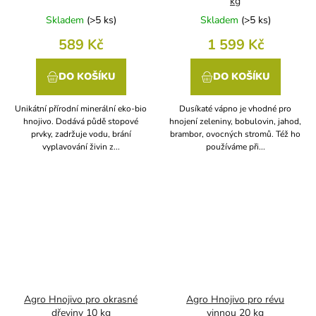
kg
Skladem
(
>5 ks
)
Skladem
(
>5 ks
)
589 Kč
1 599 Kč
DO KOŠÍKU
DO KOŠÍKU
Unikátní přírodní minerální eko-bio
Dusíkaté vápno je vhodné pro
hnojivo. Dodává půdě stopové
hnojení zeleniny, bobulovin, jahod,
prvky, zadržuje vodu, brání
brambor, ovocných stromů. Též ho
vyplavování živin z...
používáme při...
Agro Hnojivo pro okrasné
Agro Hnojivo pro révu
dřeviny 10 kg
vinnou 20 kg