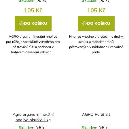
Skladem
(
>5 ks
)
Skladem
(
>5 ks
)
105 Kč
105 Kč
DO KOŠÍKU
DO KOŠÍKU
AGRO organominerální hnojivo
Hnojivo vhodné pro všechny druhy
pro růže je speciálně vytvořeno pro
azalek a rododendronů
pěstování růží a podporu v
pěstovaných v nádobách i ve volné
bohatém nasazení velkých,...
půdě.
Agro organo-minerální
AGRO Perlit 3 l
hnojivo okurky 1 kg
Skladem
(
>5 ks
)
Skladem
(
>5 ks
)