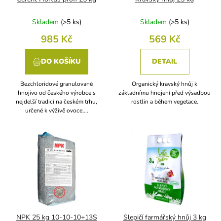
u
k
Skladem
(
>5 ks
)
Skladem
(
>5 ks
)
t
985 Kč
569 Kč
ů
DO KOŠÍKU
DETAIL
Bezchloridové granulované
Organický kravský hnůj k
hnojivo od českého výrobce s
základnímu hnojení před výsadbou
nejdelší tradicí na českém trhu,
rostlin a během vegetace.
určené k výživě ovoce,...
NPK 25 kg 10-10-10+13S
Slepičí farmářský hnůj 3 kg