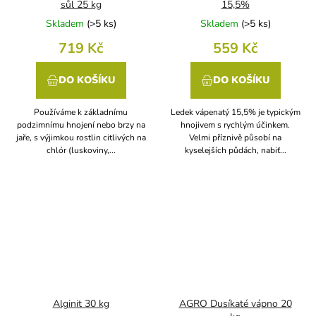
sůl 25 kg
15,5%
Skladem
(
>5 ks
)
Skladem
(
>5 ks
)
719 Kč
559 Kč
DO KOŠÍKU
DO KOŠÍKU
Používáme k základnímu
Ledek vápenatý 15,5% je typickým
podzimnímu hnojení nebo brzy na
hnojivem s rychlým účinkem.
jaře, s výjimkou rostlin citlivých na
Velmi příznivě působí na
chlór (luskoviny,...
kyselejších půdách, nabiť...
Alginit 30 kg
AGRO Dusíkaté vápno 20