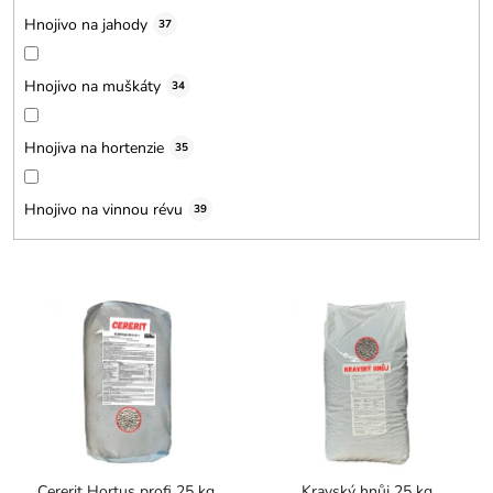
Hnojivo na jahody
37
Hnojivo na muškáty
34
Hnojiva na hortenzie
35
Hnojivo na vinnou révu
39
V
ý
p
i
s
p
r
o
d
Cererit Hortus profi 25 kg
Kravský hnůj 25 kg