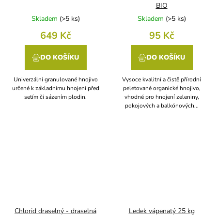
BIO
Skladem
(
>5 ks
)
Skladem
(
>5 ks
)
649 Kč
95 Kč
DO KOŠÍKU
DO KOŠÍKU
Univerzální granulované hnojivo
Vysoce kvalitní a čistě přírodní
určené k základnímu hnojení před
peletované organické hnojivo,
setím či sázením plodin.
vhodné pro hnojení zeleniny,
pokojových a balkónových...
Chlorid draselný - draselná
Ledek vápenatý 25 kg