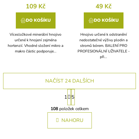
109 Kč
49 Kč
DO KOŠÍKU
DO KOŠÍKU
Vícesložkové minerální hnojivo
Hnojivo určené k odstranění
určené k hnojení zejména
nedostatečné výživy plodin a
hortenzií. Vhodné složení mikro a
stromů bórem. BALENÍ PRO
makro částic podporuje...
PROFESIONÁLNÍ UŽIVATELE -
při...
NAČÍST 24 DALŠÍCH
S
1
5
t
O
r
v
108
položek celkem
á
l
n
NAHORU
á
k
d
a
o
c