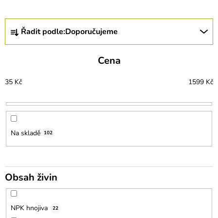
Ř
Řadit podle:
Doporučujeme
a
z
e
Cena
n
í
35
Kč
1599
Kč
p
r
o
d
u
Na skladě
102
k
t
ů
Obsah živin
NPK hnojiva
22