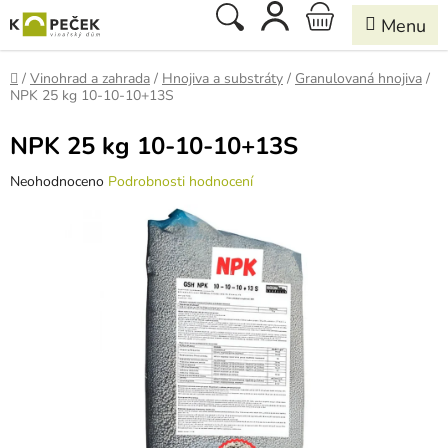
Přejít
Hledat
NÁKUPNÍ
na
obsah
KOŠÍK
Domů
/
Vinohrad a zahrada
/
Hnojiva a substráty
/
Granulovaná hnojiva
/
NPK 25 kg 10-10-10+13S
NPK 25 kg 10-10-10+13S
Průměrné
Neohodnoceno
Podrobnosti hodnocení
hodnocení
produktu
je
0,0
z
5
hvězdiček.