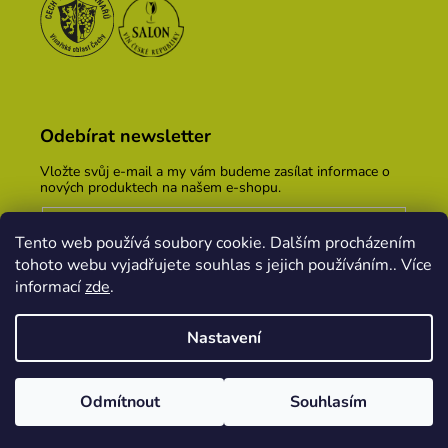
Odebírat newsletter
Vložte svůj e-mail a my vám budeme zasílat informace o
nových produktech na našem e-shopu.
E-mail
Tento web používá soubory cookie. Dalším procházením
Vložením e-mailu souhlasíte s
podmínkami ochrany
tohoto webu vyjadřujete souhlas s jejich používáním.. Více
osobních údajů
informací
zde
.
PŘIHLÁSIT SE
Nastavení
Vytvořil Shoptet
&
PekneWeby
Odmítnout
Souhlasím
Copyright 2026
Vinařský dům KOPEČEK
. Všechna
práva vyhrazena.