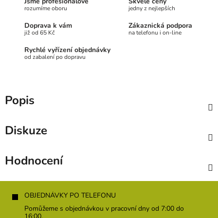
Jsme profesionálové
Skvělé ceny
rozumíme oboru
jedny z nejlepších
Doprava k vám
Zákaznická podpora
již od 65 Kč
na telefonu i on-line
Rychlé vyřízení objednávky
od zabalení po dopravu
Popis
Diskuze
Hodnocení
Z
á
OBJEDNÁVKY PO TELEFONU
p
Pomůžeme s objednávkou v pracovní dny od 7:00 do
a
16:00.