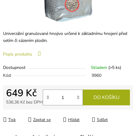
Univerzální granulované hnojivo určené k základnímu hnojení před
setím či sázením plodin.
Popis produktu
Dostupnost
Skladem
(
>5 ks
)
Kód:
9960
649 Kč
DO KOŠÍKU
536,36 Kč bez DPH
Měrná cena:
Tisk
Zeptat se
Hlídat
Sdílet