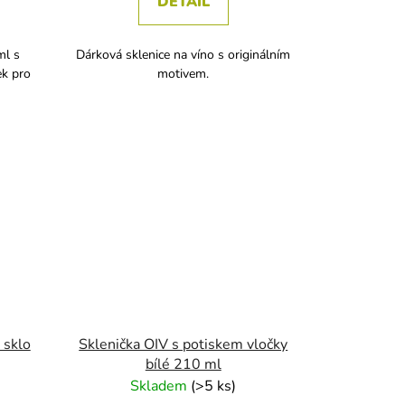
DETAIL
ml s
Dárková sklenice na víno s originálním
ek pro
motivem.
 sklo
Sklenička OIV s potiskem vločky
bílé 210 ml
Skladem
(
>5 ks
)