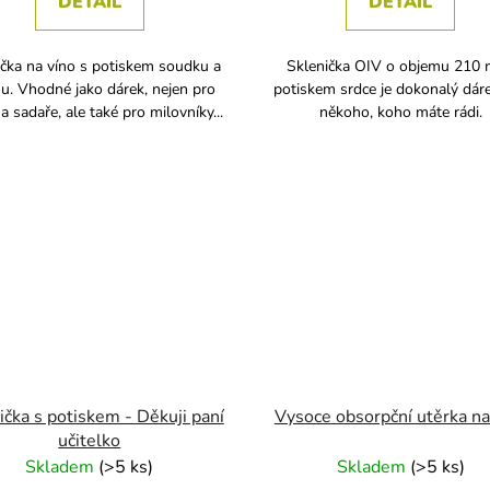
DETAIL
DETAIL
ička na víno s potiskem soudku a
Sklenička OIV o objemu 210 
u. Vhodné jako dárek, nejen pro
potiskem srdce je dokonalý dár
 a sadaře, ale také pro milovníky...
někoho, koho máte rádi.
ička s potiskem - Děkuji paní
Vysoce obsorpční utěrka na
učitelko
Skladem
(
>5 ks
)
Skladem
(
>5 ks
)