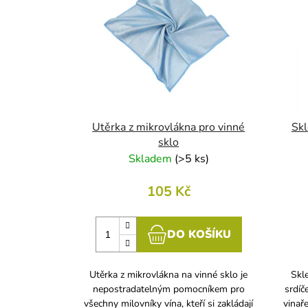
p
i
s
p
r
o
d
u
Utěrka z mikrovlákna pro vinné
Skl
k
sklo
Skladem
(
>5 ks
)
t
ů
105 Kč
DO KOŠÍKU
Utěrka z mikrovlákna na vinné sklo je
Skl
nepostradatelným pomocníkem pro
srdíč
všechny milovníky vína, kteří si zakládají
vinař