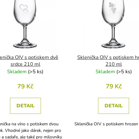
enička OIV s potiskem dvě
Sklenička OIV s potiskem h
srdce 210 ml
210 ml
Skladem
(
>5 ks
)
Skladem
(
>5 ks
)
79 Kč
79 Kč
DETAIL
DETAIL
enička na víno s potiskem dvou
Sklenička OIV s potiskem hrozen
ek. Vhodné jako dárek, nejen pro
e a sadaře, ale také pro milovníky