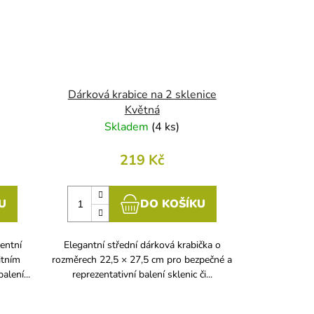
Dárková krabice na 2 sklenice
Květná
Skladem
(
4 ks
)
219 Kč
U
DO KOŠÍKU
entní
Elegantní střední dárková krabička o
itním
rozměrech 22,5 × 27,5 cm pro bezpečné a
alení...
reprezentativní balení sklenic či...