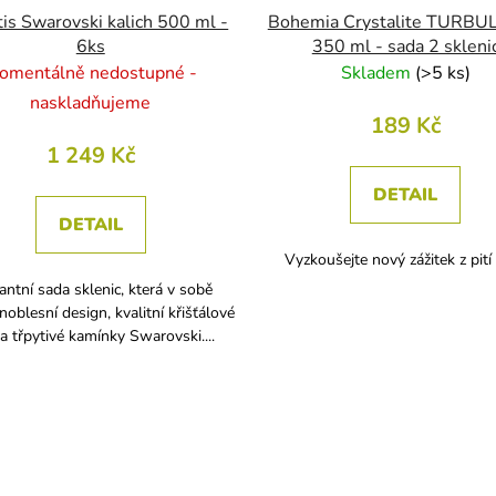
tis Swarovski kalich 500 ml -
Bohemia Crystalite TURBU
6ks
350 ml - sada 2 skleni
omentálně nedostupné -
Skladem
(
>5 ks
)
naskladňujeme
189 Kč
1 249 Kč
DETAIL
DETAIL
Vyzkoušejte nový zážitek z pití 
antní sada sklenic, která v sobě
noblesní design, kvalitní křišťálové
 a třpytivé kamínky Swarovski....