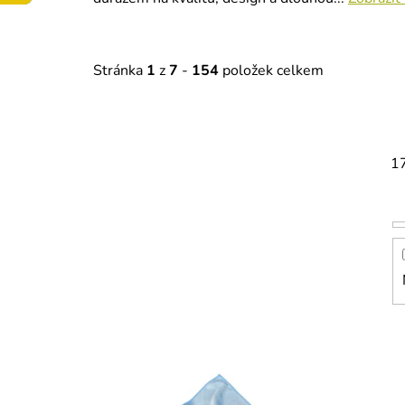
Stránka
1
z
7
-
154
položek celkem
1
V
ý