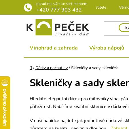
Přejít
poradíme vám se sortimentem
Rádce pro pěstitele
Věrno
na
+420 777 903 432
obsah
Vinohrad a zahrada
Výroba nápojů
Domů
/
Dárky a pochutiny
/
Skleničky a sady skleniček
Skleničky a sady skle
Hledáte elegantní dárek pro milovníky vína, pá
příležitost. Nabízíme kvalitní sklenice v dárkov
V naší nabídce najdete jak jednotlivé dárkové sk
důrazem na kvalitu, design a dlouhou...
Zobrazit 