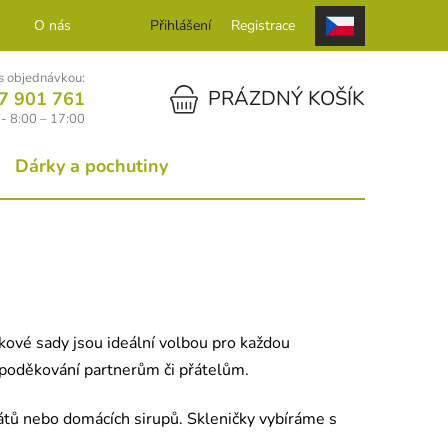
O nás
Kontakt
Přihlášení
Registrace
 objednávkou:
NÁKUPNÍ KOŠÍK
PRÁZDNÝ KOŠÍK
7 901 761
- 8:00 – 17:00
Dárky a pochutiny
kové sady jsou ideální volbou pro každou
ko poděkování partnerům či přátelům.
ilátů nebo domácích sirupů. Skleničky vybíráme s