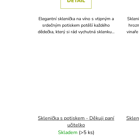
DETAIL
Elegantní sklenička na víno s vtipným a
Sklen
srdečným potiskem potěší každého
hrozn
dědečka, který si rád vychutná sklenku...
vinaře
Sklenička s potiskem - Děkuji paní
Sklen
učitelko
Skladem
(
>5 ks
)