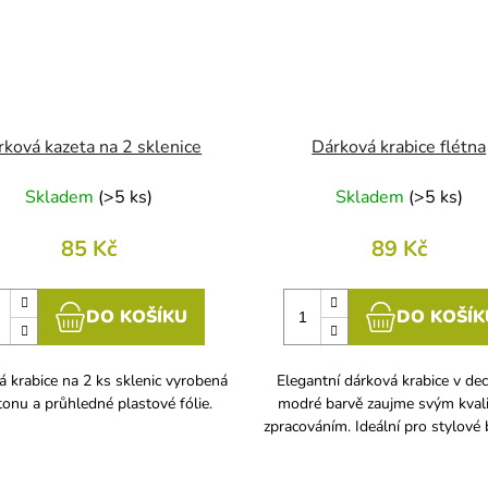
rková kazeta na 2 sklenice
Dárková krabice flétna
Skladem
(
>5 ks
)
Skladem
(
>5 ks
)
85 Kč
89 Kč
DO KOŠÍKU
DO KOŠÍK
 krabice na 2 ks sklenic vyrobená
Elegantní dárková krabice v dec
tonu a průhledné plastové fólie.
modré barvě zaujme svým kval
zpracováním. Ideální pro stylové b