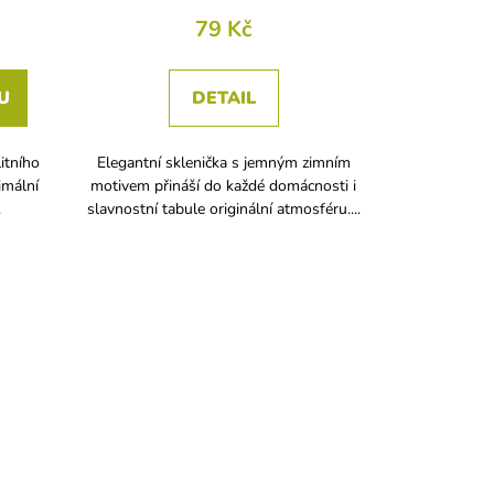
79 Kč
U
DETAIL
itního
Elegantní sklenička s jemným zimním
imální
motivem přináší do každé domácnosti i
.
slavnostní tabule originální atmosféru....