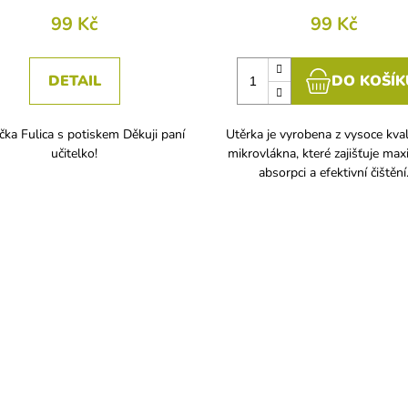
99 Kč
99 Kč
DETAIL
DO KOŠÍK
čka Fulica s potiskem Děkuji paní
Utěrka je vyrobena z vysoce kval
učitelko!
mikrovlákna, které zajišťuje max
absorpci a efektivní čištění