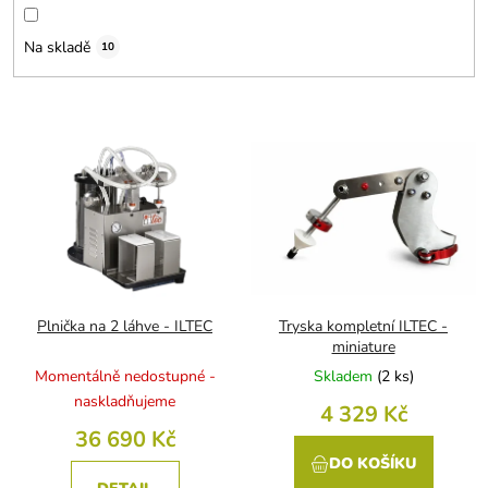
d
u
Na skladě
10
k
t
ů
V
ý
p
i
s
p
r
o
d
Plnička na 2 láhve - ILTEC
Tryska kompletní ILTEC -
u
miniature
k
Momentálně nedostupné -
Skladem
(
2 ks
)
t
naskladňujeme
4 329 Kč
ů
36 690 Kč
DO KOŠÍKU