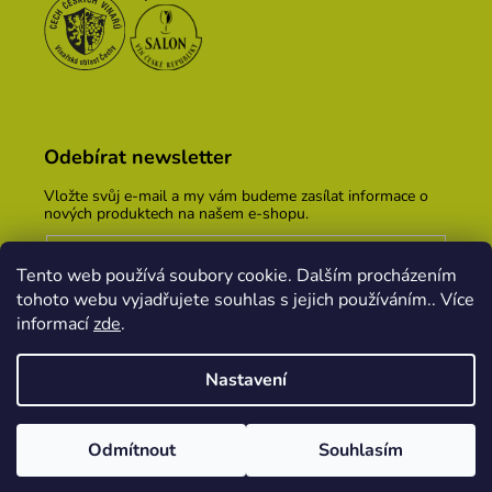
Odebírat newsletter
Vložte svůj e-mail a my vám budeme zasílat informace o
nových produktech na našem e-shopu.
E-mail
Tento web používá soubory cookie. Dalším procházením
Vložením e-mailu souhlasíte s
podmínkami ochrany
tohoto webu vyjadřujete souhlas s jejich používáním.. Více
osobních údajů
informací
zde
.
PŘIHLÁSIT SE
Nastavení
Vytvořil Shoptet
&
PekneWeby
Odmítnout
Souhlasím
Copyright 2026
Vinařský dům KOPEČEK
. Všechna
práva vyhrazena.