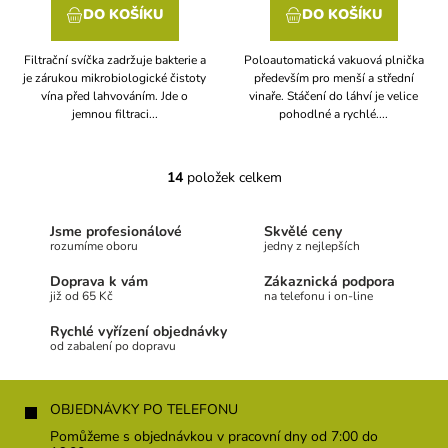
DO KOŠÍKU
DO KOŠÍKU
Filtrační svíčka zadržuje bakterie a
Poloautomatická vakuová plnička
je zárukou mikrobiologické čistoty
především pro menší a střední
vína před lahvováním. Jde o
vinaře. Stáčení do láhví je velice
jemnou filtraci...
pohodlné a rychlé....
14
položek celkem
O
v
l
Jsme profesionálové
Skvělé ceny
á
rozumíme oboru
jedny z nejlepších
d
a
Doprava k vám
Zákaznická podpora
c
již od 65 Kč
na telefonu i on-line
í
Rychlé vyřízení objednávky
p
od zabalení po dopravu
r
v
Z
k
á
OBJEDNÁVKY PO TELEFONU
y
p
v
Pomůžeme s objednávkou v pracovní dny od 7:00 do