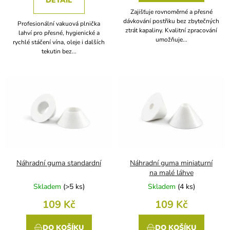
DETAIL
Zajišťuje rovnoměrné a přesné
dávkování postřiku bez zbytečných
Profesionální vakuová plnička
ztrát kapaliny. Kvalitní zpracování
lahví pro přesné, hygienické a
umožňuje...
rychlé stáčení vína, oleje i dalších
tekutin bez...
Náhradní guma standardní
Náhradní guma miniaturní
na malé láhve
Skladem
(
>5 ks
)
Skladem
(
4 ks
)
109 Kč
109 Kč
DO KOŠÍKU
DO KOŠÍKU