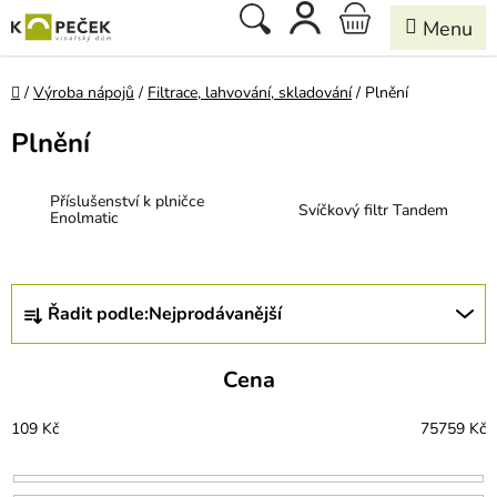
Přejít
Hledat
NÁKUPNÍ
na
obsah
KOŠÍK
Domů
/
Výroba nápojů
/
Filtrace, lahvování, skladování
/
Plnění
Plnění
Příslušenství k plničce
Svíčkový filtr Tandem
Enolmatic
Ř
Řadit podle:
Nejprodávanější
a
z
e
Cena
n
í
109
Kč
75759
Kč
p
r
o