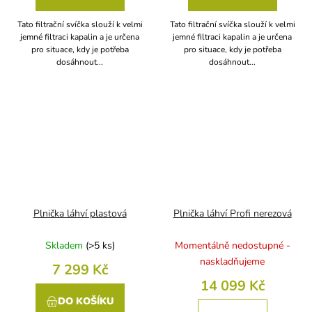
Tato filtrační svíčka slouží k velmi
Tato filtrační svíčka slouží k velmi
jemné filtraci kapalin a je určena
jemné filtraci kapalin a je určena
pro situace, kdy je potřeba
pro situace, kdy je potřeba
dosáhnout...
dosáhnout...
Plnička láhví plastová
Plnička láhví Profi nerezová
Skladem
(
>5 ks
)
Momentálně nedostupné -
naskladňujeme
7 299 Kč
14 099 Kč
DO KOŠÍKU