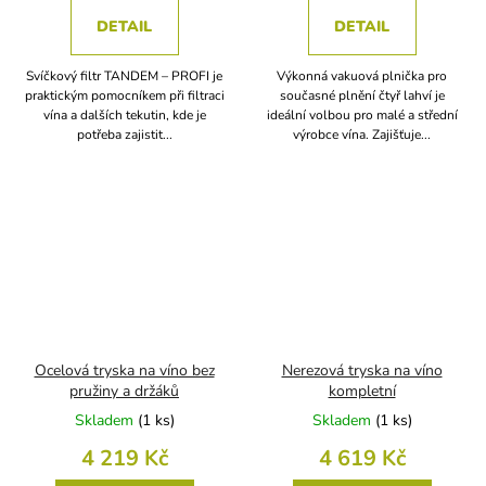
DETAIL
DETAIL
Svíčkový filtr TANDEM – PROFI je
Výkonná vakuová plnička pro
praktickým pomocníkem při filtraci
současné plnění čtyř lahví je
vína a dalších tekutin, kde je
ideální volbou pro malé a střední
potřeba zajistit...
výrobce vína. Zajišťuje...
Ocelová tryska na víno bez
Nerezová tryska na víno
pružiny a držáků
kompletní
Skladem
(
1 ks
)
Skladem
(
1 ks
)
4 219 Kč
4 619 Kč