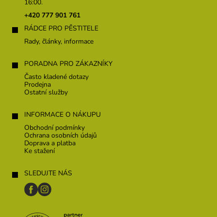
ý
a
16:00.
p
t
+420 777 901 761
i
í
s
RÁDCE PRO PĚSTITELE
u
Rady, články, informace
PORADNA PRO ZÁKAZNÍKY
Často kladené dotazy
Prodejna
Ostatní služby
INFORMACE O NÁKUPU
Obchodní podmínky
Ochrana osobních údajů
Doprava a platba
Ke stažení
SLEDUJTE NÁS