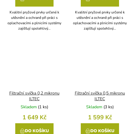
Kvalitní pryžové prvky určené k
Kvalitní pryžové prvky určené k
utěsnění a ochraně při práci s
utěsnění a ochraně při práci s
oplachovacími a plnicími systémy
oplachovacími a plnicími systémy
zajišťují spolehlivý...
zajišťují spolehlivý...
Filtrační svíčka 0,2 mikronu
Filtrační svíčka 0,5 mikronu
ILTEC
ILTEC
Skladem
(
1 ks
)
Skladem
(
3 ks
)
1 649 Kč
1 599 Kč
DO KOŠÍKU
DO KOŠÍKU