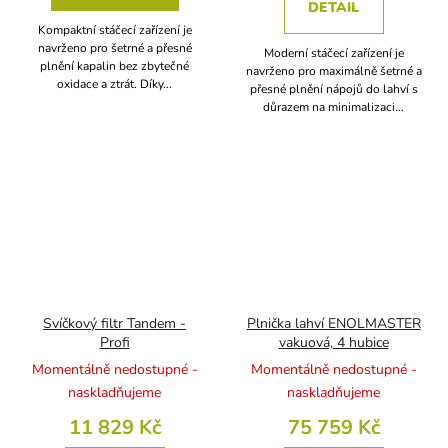
DETAIL
Kompaktní stáčecí zařízení je
navrženo pro šetrné a přesné
Moderní stáčecí zařízení je
plnění kapalin bez zbytečné
navrženo pro maximálně šetrné a
oxidace a ztrát. Díky...
přesné plnění nápojů do lahví s
důrazem na minimalizaci...
Svíčkový filtr Tandem -
Plnička lahví ENOLMASTER
Profi
vakuová, 4 hubice
Momentálně nedostupné -
Momentálně nedostupné -
naskladňujeme
naskladňujeme
11 829 Kč
75 759 Kč