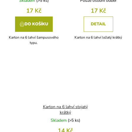
Skladem
(
>5 ks
)
Pouze osobní odběr
17 Kč
17 Kč
DO KOŠÍKU
DETAIL
Karton na 6 lahví šampusového
Karton na 6 lahví ležatý krátký
typu.
Karton na 6 lahví stojatý
krátký
Skladem
(
>5 ks
)
14 Kč