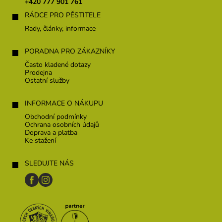
t
+420 777 901 761
i
í
s
RÁDCE PRO PĚSTITELE
u
Rady, články, informace
PORADNA PRO ZÁKAZNÍKY
Často kladené dotazy
Prodejna
Ostatní služby
INFORMACE O NÁKUPU
Obchodní podmínky
Ochrana osobních údajů
Doprava a platba
Ke stažení
SLEDUJTE NÁS