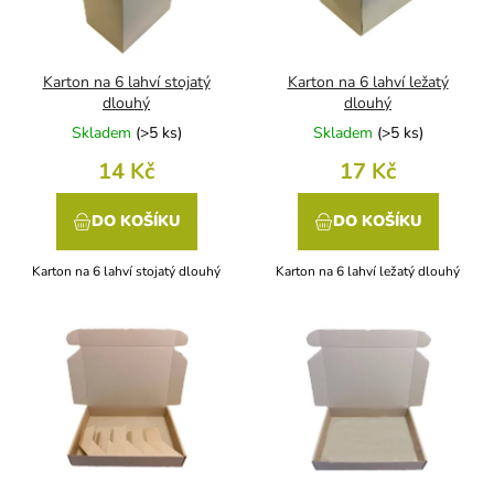
p
r
o
d
Karton na 6 lahví stojatý
Karton na 6 lahví ležatý
u
dlouhý
dlouhý
k
Skladem
(
>5 ks
)
Skladem
(
>5 ks
)
t
14 Kč
17 Kč
ů
DO KOŠÍKU
DO KOŠÍKU
Karton na 6 lahví stojatý dlouhý
Karton na 6 lahví ležatý dlouhý