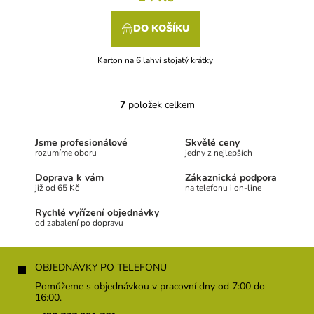
DO KOŠÍKU
Karton na 6 lahví stojatý krátky
7
položek celkem
O
v
l
Jsme profesionálové
Skvělé ceny
á
rozumíme oboru
jedny z nejlepších
d
a
Doprava k vám
Zákaznická podpora
c
již od 65 Kč
na telefonu i on-line
í
Rychlé vyřízení objednávky
p
od zabalení po dopravu
r
v
Z
k
á
OBJEDNÁVKY PO TELEFONU
y
p
v
Pomůžeme s objednávkou v pracovní dny od 7:00 do
ý
a
16:00.
p