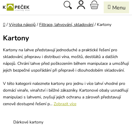
Přejít
Hledat
NÁKUPNÍ
na
obsah
KOŠÍK
Domů
/
Výroba nápojů
/
Filtrace, lahvování, skladování
/
Kartony
Kartony
Kartony na lahve představují jednoduché a praktické řešení pro
skladování, přepravu i distribuci vína, moštů, destilátů a dalších
nápojů. Chrání lahve před poškozením během manipulace a umožňují
jejich bezpečné uspořádání při přepravě i dlouhodobém skladování.
V této kategorii naleznete kartony pro jednu i více lahví vhodné pro
domácí vinaře, vinařství i běžné zákazníky. Kartonové obaly usnadňují
manipulaci s lahvemi, zvyšují jejich ochranu a zároveň představují
cenově dostupné řešení p...
Zobrazit více
Dárkové kartony