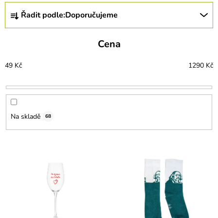
Ř
Řadit podle:
Doporučujeme
a
z
e
Cena
n
í
49
Kč
1290
Kč
p
r
o
d
u
Na skladě
68
k
t
ů
V
ý
p
i
s
p