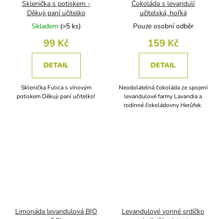
Sklenička s potiskem -
Čokoláda s levandulí
Děkuji paní učitelko
učitelská, hořká
Skladem
(
>5 ks
)
Pouze osobní odběr
99 Kč
159 Kč
DETAIL
DETAIL
Sklenička Fulica s vínovým
Neodolatelná čokoláda ze spojení
potiskem Děkuji paní učitelko!
levandulové farmy Lavandia a
rodinné čokoládovny Herůfek.
Limonáda levandulová BIO
Levandulové vonné srdíčko