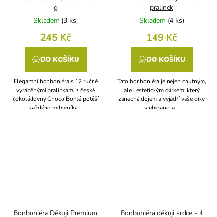
g
pralinek
Skladem
(
3 ks
)
Skladem
(
4 ks
)
245 Kč
149 Kč
DO KOŠÍKU
DO KOŠÍKU
Elegantní bonboniéra s 12 ručně
Tato bonboniéra je nejen chutným,
vyráběnými pralinkami z české
ale i estetickým dárkem, který
čokoládovny Choco Bonté potěší
zanechá dojem a vyjádří vaše díky
každého milovníka...
s elegancí a...
Bonboniéra Děkuji Premium
Bonboniéra děkuji srdce - 4