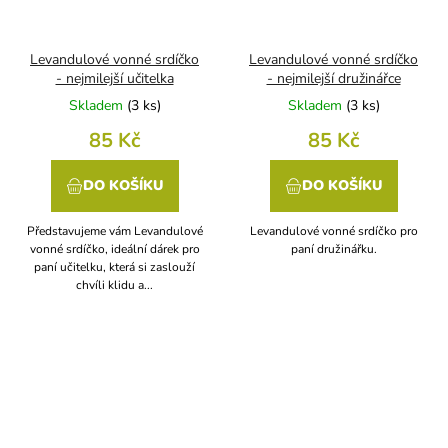
Levandulové vonné srdíčko
Levandulové vonné srdíčko
- nejmilejší učitelka
- nejmilejší družinářce
Skladem
(
3 ks
)
Skladem
(
3 ks
)
85 Kč
85 Kč
DO KOŠÍKU
DO KOŠÍKU
Představujeme vám Levandulové
Levandulové vonné srdíčko pro
vonné srdíčko, ideální dárek pro
paní družinářku.
paní učitelku, která si zaslouží
chvíli klidu a...