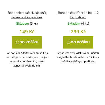
Bonboniéra učitel. zápisník
Bonboniéra třídní kniha - 12
zelený - 4 ks pralinek
ks pralinek
Skladem
(
5 ks
)
Skladem
(
4 ks
)
149 Kč
299 Kč
DO KOŠÍKU
DO KOŠÍKU
Bonboniéra "Učitelský zápisník" je
Vyjádřete svůj vděk svému učiteli
víc než jen sladkost – je to projev
originální bonboniérou s 12 kusy
uznání a poděkování, který
ručně vyráběných pralinek.
zanechá trvalý dojem.