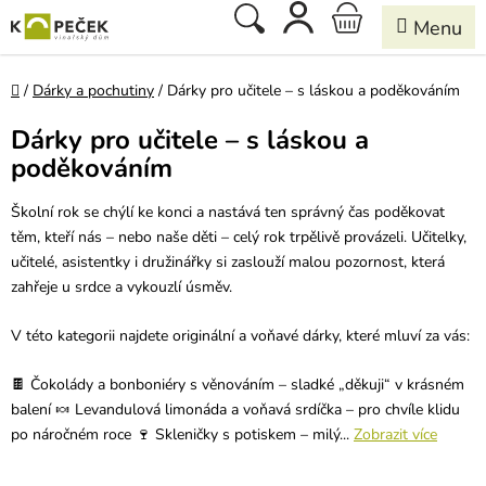
Přejít
Hledat
NÁKUPNÍ
na
obsah
KOŠÍK
Domů
/
Dárky a pochutiny
/
Dárky pro učitele – s láskou a poděkováním
Dárky pro učitele – s láskou a
poděkováním
Školní rok se chýlí ke konci a nastává ten správný čas poděkovat
těm, kteří nás – nebo naše děti – celý rok trpělivě provázeli. Učitelky,
učitelé, asistentky i družinářky si zaslouží malou pozornost, která
zahřeje u srdce a vykouzlí úsměv.
V této kategorii najdete originální a voňavé dárky, které mluví za vás:
🍫 Čokolády a bonboniéry s věnováním – sladké „děkuji“ v krásném
balení 🍬 Levandulová limonáda a voňavá srdíčka – pro chvíle klidu
po náročném roce 🍷 Skleničky s potiskem – milý...
Zobrazit více