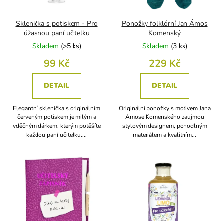
r
o
d
Sklenička s potiskem - Pro
Ponožky folklórní Jan Ámos
u
úžasnou paní učitelku
Komenský
k
Skladem
(
>5 ks
)
Skladem
(
3 ks
)
t
99 Kč
229 Kč
ů
DETAIL
DETAIL
Elegantní sklenička s originálním
Originální ponožky s motivem Jana
červeným potiskem je milým a
Amose Komenského zaujmou
vděčným dárkem, kterým potěšíte
stylovým designem, pohodlným
každou paní učitelku....
materiálem a kvalitním...