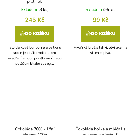
pralinek
Skladem
(
3 ks
)
Skladem
(
>5 ks
)
245 Kč
99 Kč
DO KOŠÍKU
DO KOŠÍKU
Tato dárková bonboniéra ve tvaru
Pivařská brož s lahví, otvírákem a
srdce je ideální volbou pro
sklenicí piva.
vyjádření emocí, poděkování nebo
potěšení blízké osoby....
Čokoláda 70% - Jižní
Čokoláda hořká a mléčná s
Morava 100g
ovocem a ořechy, 9