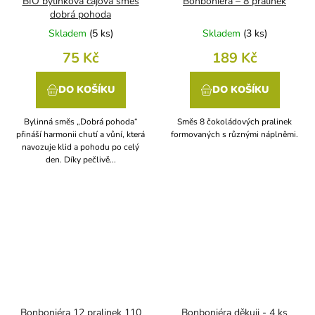
BIO bylinková čajová směs
Bonboniéra – 8 pralinek
dobrá pohoda
Skladem
(
5 ks
)
Skladem
(
3 ks
)
75 Kč
189 Kč
DO KOŠÍKU
DO KOŠÍKU
Bylinná směs „Dobrá pohoda“
Směs 8 čokoládových pralinek
přináší harmonii chutí a vůní, která
formovaných s různými náplněmi.
navozuje klid a pohodu po celý
den. Díky pečlivě...
Bonboniéra 12 pralinek 110
Bonboniéra děkuji - 4 ks