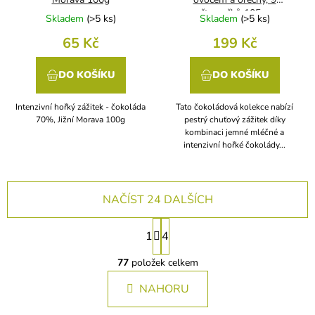
čtverečků 105 g
Skladem
(
>5 ks
)
Skladem
(
>5 ks
)
65 Kč
199 Kč
DO KOŠÍKU
DO KOŠÍKU
Intenzivní hořký zážitek - čokoláda
Tato čokoládová kolekce nabízí
70%, Jižní Morava 100g
pestrý chuťový zážitek díky
kombinaci jemné mléčné a
intenzivní hořké čokolády...
NAČÍST 24 DALŠÍCH
S
1
4
t
O
r
v
77
položek celkem
á
l
n
NAHORU
á
k
d