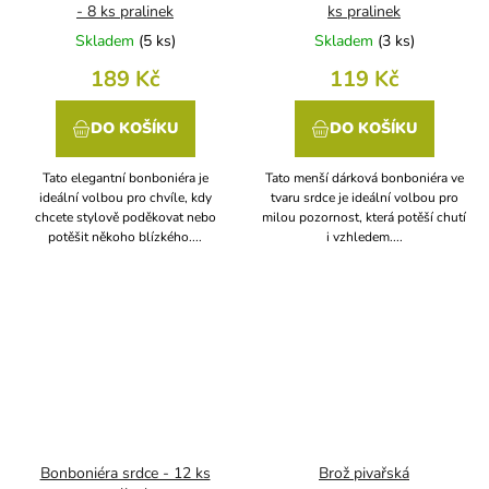
- 8 ks pralinek
ks pralinek
Skladem
(
5 ks
)
Skladem
(
3 ks
)
189 Kč
119 Kč
DO KOŠÍKU
DO KOŠÍKU
Tato elegantní bonboniéra je
Tato menší dárková bonboniéra ve
ideální volbou pro chvíle, kdy
tvaru srdce je ideální volbou pro
chcete stylově poděkovat nebo
milou pozornost, která potěší chutí
potěšit někoho blízkého....
i vzhledem....
Bonboniéra srdce - 12 ks
Brož pivařská