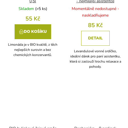
0,5l
- nejmilejší asistentce
Skladem
(
>5 ks
)
Momentálně nedostupné -
naskladňujeme
55 Kč
85 Kč
DO KOŠÍKU
DETAIL
Limonáda je v BIO kvalitě, z těch
nejlepších surovin a bez
Levandulové vonné srdíčko,
chemických konzervantů.
ideální dárek pro paní asistentku,
která si zaslouží trochu relaxace a
pohody.