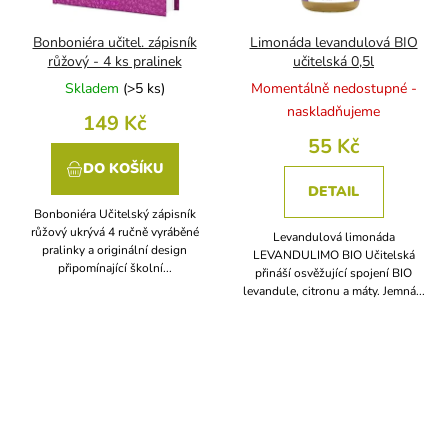
Bonboniéra učitel. zápisník
Limonáda levandulová BIO
růžový - 4 ks pralinek
učitelská 0,5l
Skladem
(
>5 ks
)
Momentálně nedostupné -
naskladňujeme
149 Kč
55 Kč
DO KOŠÍKU
DETAIL
Bonboniéra Učitelský zápisník
růžový ukrývá 4 ručně vyráběné
Levandulová limonáda
pralinky a originální design
LEVANDULIMO BIO Učitelská
připomínající školní...
přináší osvěžující spojení BIO
levandule, citronu a máty. Jemná...