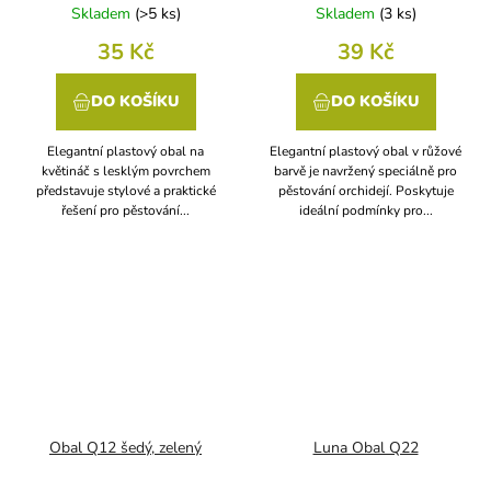
Skladem
(
>5 ks
)
Skladem
(
3 ks
)
35 Kč
39 Kč
DO KOŠÍKU
DO KOŠÍKU
Elegantní plastový obal na
Elegantní plastový obal v růžové
květináč s lesklým povrchem
barvě je navržený speciálně pro
představuje stylové a praktické
pěstování orchidejí. Poskytuje
řešení pro pěstování...
ideální podmínky pro...
Obal Q12 šedý, zelený
Luna Obal Q22