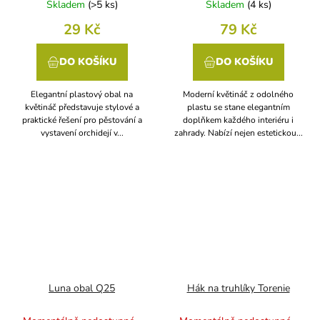
Skladem
(
>5 ks
)
Skladem
(
4 ks
)
29 Kč
79 Kč
DO KOŠÍKU
DO KOŠÍKU
Elegantní plastový obal na
Moderní květináč z odolného
květináč představuje stylové a
plastu se stane elegantním
praktické řešení pro pěstování a
doplňkem každého interiéru i
vystavení orchidejí v...
zahrady. Nabízí nejen estetickou...
Luna obal Q25
Hák na truhlíky Torenie