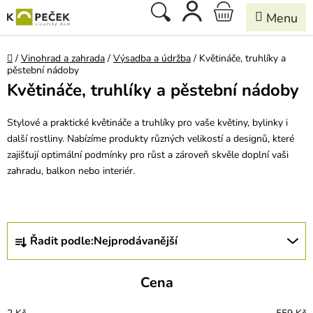
Přejít
Hledat
NÁKUPNÍ
na
obsah
KOŠÍK
Domů
/
Vinohrad a zahrada
/
Výsadba a údržba
/
Květináče, truhlíky a
pěstební nádoby
Květináče, truhlíky a pěstební nádoby
Stylové a praktické květináče a truhlíky pro vaše květiny, bylinky i
další rostliny. Nabízíme produkty různých velikostí a designů, které
zajišťují optimální podmínky pro růst a zároveň skvěle doplní vaši
zahradu, balkon nebo interiér.
Ř
Řadit podle:
Nejprodávanější
a
z
e
Cena
n
í