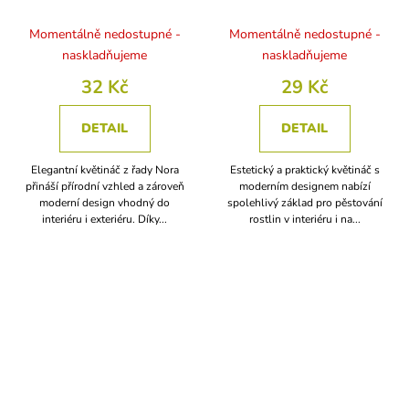
Momentálně nedostupné -
Momentálně nedostupné -
naskladňujeme
naskladňujeme
32 Kč
29 Kč
DETAIL
DETAIL
Elegantní květináč z řady Nora
Estetický a praktický květináč s
přináší přírodní vzhled a zároveň
moderním designem nabízí
moderní design vhodný do
spolehlivý základ pro pěstování
interiéru i exteriéru. Díky...
rostlin v interiéru i na...