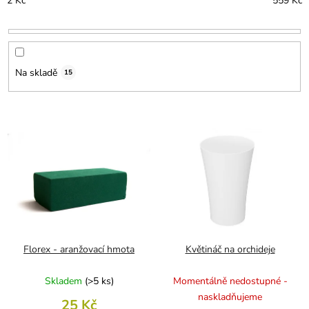
2
Kč
559
Kč
p
r
o
d
u
Na skladě
15
k
t
ů
V
ý
p
i
s
p
r
o
d
Florex - aranžovací hmota
Květináč na orchideje
u
k
Skladem
(
>5 ks
)
Momentálně nedostupné -
t
naskladňujeme
25 Kč
ů