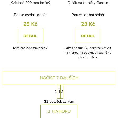
Květináč 200 mm hnědý
Držák na truhlíky Garden
Pouze osobní odběr
Pouze osobní odběr
29 Kč
29 Kč
DETAIL
DETAIL
Květináč 200 mm hnědý
Držák na truhlík, který lze uchytit
na hranol, na trubku, případně na
plochu stěny.
NAČÍST 7 DALŠÍCH
S
1
2
t
O
r
v
31
položek celkem
á
l
n
NAHORU
á
k
d