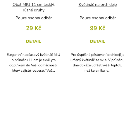
Obal MIU 11 cm lesklý,
Květináč na orchideje
různé druhy
Pouze osobní odběr
Pouze osobní odběr
29 Kč
99 Kč
DETAIL
DETAIL
Elegantní nadčasový květináč MIU
Pro úspěšné pěstování orchidejí je
o průměru 11 cm je skvělým
určený květináč ze skla. V průběhu
doplňkem do Vaší domácnosti,
dne dokáže udržet vyšší teplotu
který zajisté rozveselí Váš...
než keramika, v...