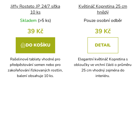
Jiffy Rosteto JP 24/7 síťka
Květináč Kopretina 25 cm
10 ks
hnědý
Skladem
(
>5 ks
)
Pouze osobní odběr
39 Kč
39 Kč
DO KOŠÍKU
DETAIL
Rašelinové tablety vhodné pro
Elegantní květináč Kopretina s
předpěstování semen nebo pro
obloučky ve vrchní části o průměru
zakořeňování řízkovaných rostlin,
25 cm vhodný zejména do
balení obsahuje 10 ks.
interiéru.