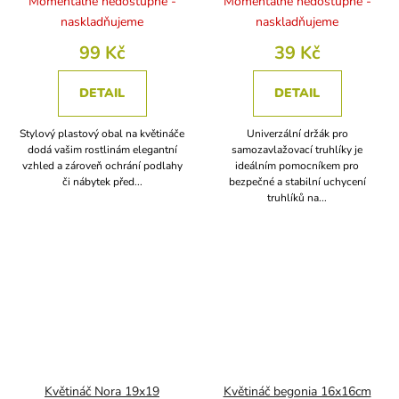
Momentálně nedostupné -
Momentálně nedostupné -
naskladňujeme
naskladňujeme
99 Kč
39 Kč
DETAIL
DETAIL
Stylový plastový obal na květináče
Univerzální držák pro
dodá vašim rostlinám elegantní
samozavlažovací truhlíky je
vzhled a zároveň ochrání podlahy
ideálním pomocníkem pro
či nábytek před...
bezpečné a stabilní uchycení
truhlíků na...
Květináč Nora 19x19
Květináč begonia 16x16cm