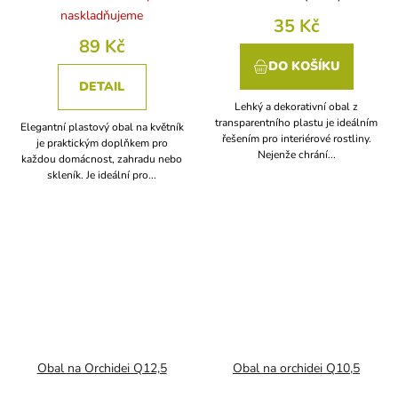
naskladňujeme
35 Kč
89 Kč
DO KOŠÍKU
DETAIL
Lehký a dekorativní obal z
transparentního plastu je ideálním
Elegantní plastový obal na květník
řešením pro interiérové rostliny.
je praktickým doplňkem pro
Nejenže chrání...
každou domácnost, zahradu nebo
skleník. Je ideální pro...
Obal na Orchidei Q12,5
Obal na orchidei Q10,5