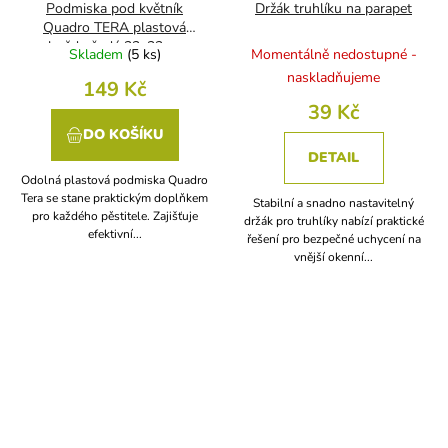
Podmiska pod květník
Držák truhlíku na parapet
Quadro TERA plastová
hnědo šedá 33x33cm
Skladem
(
5 ks
)
Momentálně nedostupné -
naskladňujeme
149 Kč
39 Kč
DO KOŠÍKU
DETAIL
Odolná plastová podmiska Quadro
Tera se stane praktickým doplňkem
Stabilní a snadno nastavitelný
pro každého pěstitele. Zajišťuje
držák pro truhlíky nabízí praktické
efektivní...
řešení pro bezpečné uchycení na
vnější okenní...