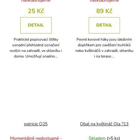
naskladňujeme
naskladňujeme
25 Kč
89 Kč
DETAIL
DETAIL
Praktické popisovací štítky
Pevné kovové háky jsou ideálním
usnadní přehledné označení
doplňkem pro zavěšení truhlíků
rostlin na zahradě, ve skleníku i
nebo květináčů v zahradě, skleníku
doma. Umožňují snadno...
i na terase....
patricie Q25
Obal na květináč Ola ?13
Momentálně nedostupné -
Skladem
(
>5 ks
)