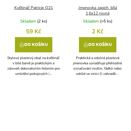
Květináč Patricie Q21
Jmenovka zapich. bílá
1,6x12 rovná
Skladem
(
2 ks
)
Skladem
(
>5 ks
)
59 Kč
2 Kč
DO KOŠÍKU
DO KOŠÍKU
Stylový plastový obal na květináč
Praktická a odolná plastová
v bílé barvě je praktickým a
jmenovka usnadňuje přehledné
zároveň dekorativním řešením pro
označování rostlin, řádků nebo
umístění pokojových i...
odrůd ve vinici či zahradě....