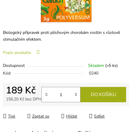
Biologický přípravek proti plísňovým chorobám rostlin s růstově
stimulačním efektem.
Popis produktu
Dostupnost
Skladem
(
>5 ks
)
Kód:
0240
189 Kč
DO KOŠÍKU
156,20 Kč bez DPH
Měrná cena:
Tisk
Zeptat se
Hlídat
Sdílet