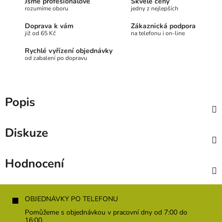
Jsme profesionálové
Skvělé ceny
rozumíme oboru
jedny z nejlepších
Doprava k vám
Zákaznická podpora
již od 65 Kč
na telefonu i on-line
Rychlé vyřízení objednávky
od zabalení po dopravu
Popis
Diskuze
Hodnocení
Z
á
OBJEDNÁVKY PO TELEFONU
p
Pomůžeme s objednávkou v pracovní dny od 7:00 do
a
16:00.