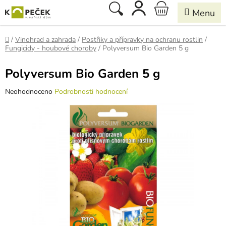
Přejít
Hledat
NÁKUPNÍ
na
obsah
KOŠÍK
Domů
/
Vinohrad a zahrada
/
Postřiky a přípravky na ochranu rostlin
/
Fungicidy - houbové choroby
/
Polyversum Bio Garden 5 g
Polyversum Bio Garden 5 g
Průměrné
Neohodnoceno
Podrobnosti hodnocení
hodnocení
produktu
je
0,0
z
5
hvězdiček.