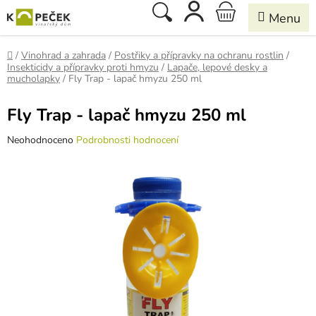
Přejít
Hledat
NÁKUPNÍ
na
obsah
KOŠÍK
Domů
/
Vinohrad a zahrada
/
Postřiky a přípravky na ochranu rostlin
/
Insekticidy a přípravky proti hmyzu
/
Lapače, lepové desky a
mucholapky
/
Fly Trap - lapač hmyzu 250 ml
Fly Trap - lapač hmyzu 250 ml
Průměrné
Neohodnoceno
Podrobnosti hodnocení
hodnocení
produktu
je
0,0
z
5
hvězdiček.