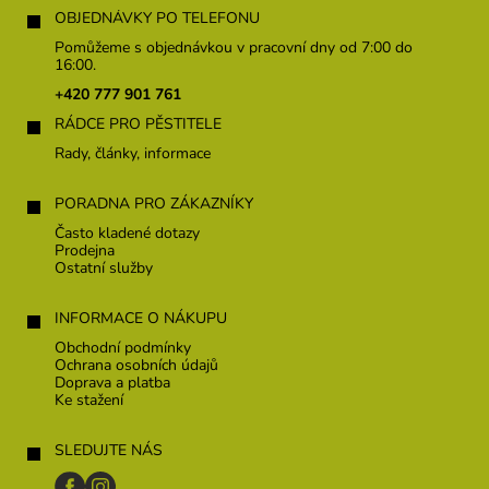
á
OBJEDNÁVKY PO TELEFONU
p
Pomůžeme s objednávkou v pracovní dny od 7:00 do
a
16:00.
t
+420 777 901 761
í
RÁDCE PRO PĚSTITELE
Rady, články, informace
PORADNA PRO ZÁKAZNÍKY
Často kladené dotazy
Prodejna
Ostatní služby
INFORMACE O NÁKUPU
Obchodní podmínky
Ochrana osobních údajů
Doprava a platba
Ke stažení
SLEDUJTE NÁS