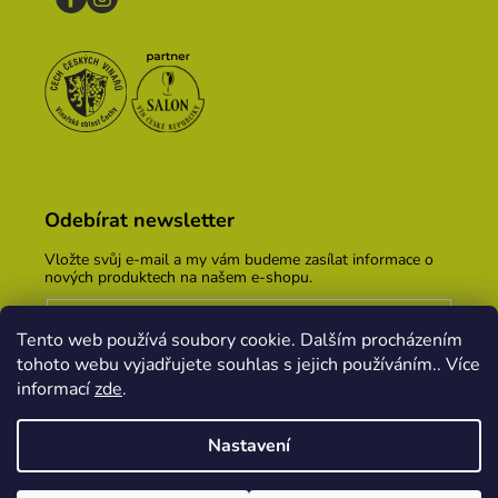
Odebírat newsletter
Vložte svůj e-mail a my vám budeme zasílat informace o
nových produktech na našem e-shopu.
E-mail
Tento web používá soubory cookie. Dalším procházením
Vložením e-mailu souhlasíte s
podmínkami ochrany
tohoto webu vyjadřujete souhlas s jejich používáním.. Více
osobních údajů
informací
zde
.
PŘIHLÁSIT SE
Nastavení