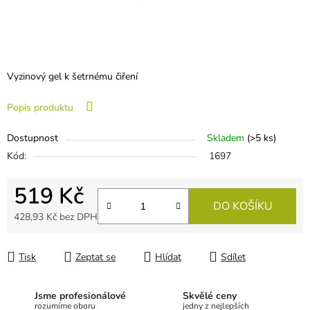
Vyzinový gel k šetrnému čiření
Popis produktu
Dostupnost
Skladem
(
>5 ks
)
Kód:
1697
519 Kč
DO KOŠÍKU
428,93 Kč bez DPH
Měrná cena:
Tisk
Zeptat se
Hlídat
Sdílet
Jsme profesionálové
Skvělé ceny
rozumíme oboru
jedny z nejlepších