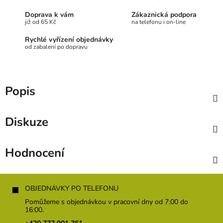
Doprava k vám
Zákaznická podpora
již od 65 Kč
na telefonu i on-line
Rychlé vyřízení objednávky
od zabalení po dopravu
Popis
Diskuze
Hodnocení
Z
á
OBJEDNÁVKY PO TELEFONU
p
Pomůžeme s objednávkou v pracovní dny od 7:00 do
a
16:00.
t