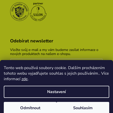
Odebírat newsletter
Vložte svůj e-mail a my vám budeme zasílat informace o
nových produktech na našem e-shopu.
E-mail
Tento web používá soubory cookie. Dalším procházením
Vložením e-mailu souhlasíte s
podmínkami ochrany
tohoto webu vyjadřujete souhlas s jejich používáním.. Více
osobních údajů
informací
zde
.
PŘIHLÁSIT SE
Nastavení
Vytvořil Shoptet
&
PekneWeby
Odmítnout
Souhlasím
Copyright 2026
Vinařský dům KOPEČEK
. Všechna