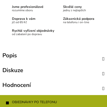
Jsme profesionálové
Skvělé ceny
rozumíme oboru
jedny z nejlepších
Doprava k vám
Zákaznická podpora
již od 65 Kč
na telefonu i on-line
Rychlé vyřízení objednávky
od zabalení po dopravu
Popis
Diskuze
Hodnocení
Z
á
OBJEDNÁVKY PO TELEFONU