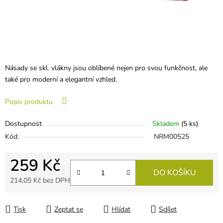
Násady se skl. vlákny jsou oblíbené nejen pro svou funkčnost, ale
také pro moderní a elegantní vzhled.
Popis produktu
Dostupnost
Skladem
(
5 ks
)
Kód:
NRM00525
259 Kč
DO KOŠÍKU
214,05 Kč bez DPH
Měrná cena:
Tisk
Zeptat se
Hlídat
Sdílet