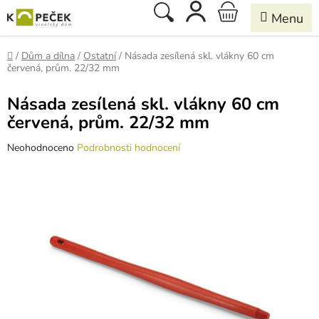
Přejít
Hledat
NÁKUPNÍ
na
obsah
KOŠÍK
Domů
/
Dům a dílna
/
Ostatní
/
Násada zesílená skl. vlákny 60 cm
červená, prům. 22/32 mm
Násada zesílená skl. vlákny 60 cm
červená, prům. 22/32 mm
Průměrné
Neohodnoceno
Podrobnosti hodnocení
hodnocení
produktu
je
0,0
z
5
hvězdiček.