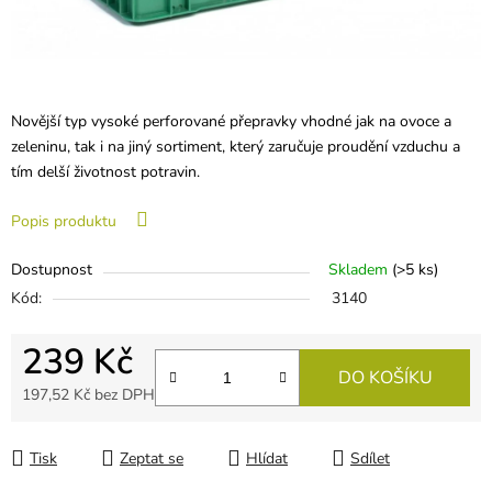
Novější typ vysoké perforované přepravky vhodné jak na ovoce a
zeleninu, tak i na jiný sortiment, který zaručuje proudění vzduchu a
tím delší životnost potravin.
Popis produktu
Dostupnost
Skladem
(
>5 ks
)
Kód:
3140
239 Kč
DO KOŠÍKU
197,52 Kč bez DPH
Měrná cena:
Tisk
Zeptat se
Hlídat
Sdílet