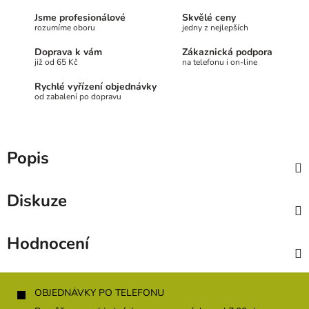
Jsme profesionálové
Skvělé ceny
rozumíme oboru
jedny z nejlepších
Doprava k vám
Zákaznická podpora
již od 65 Kč
na telefonu i on-line
Rychlé vyřízení objednávky
od zabalení po dopravu
Popis
Diskuze
Hodnocení
Z
á
OBJEDNÁVKY PO TELEFONU