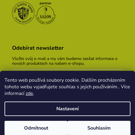
Odebírat newsletter
Vložte svůj e-mail a my vám budeme zasílat informace o
nových produktech na našem e-shopu.
E-mail
Tento web používá soubory cookie. Dalším procházením
Vložením e-mailu souhlasíte s
podmínkami ochrany
tohoto webu vyjadřujete souhlas s jejich používáním.. Více
osobních údajů
informací
zde
.
PŘIHLÁSIT SE
Nastavení
Vytvořil Shoptet
&
PekneWeby
Odmítnout
Souhlasím
Copyright 2026
Vinařský dům KOPEČEK
. Všechna