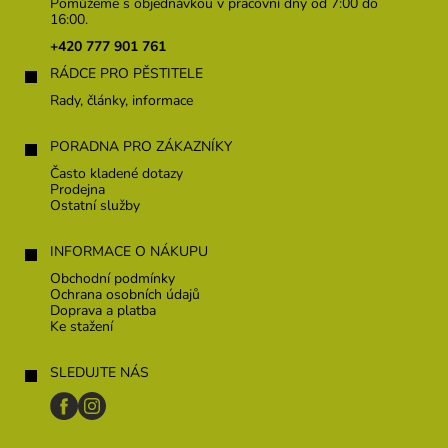
p
Pomůžeme s objednávkou v pracovní dny od 7:00 do
a
16:00.
t
+420 777 901 761
í
RÁDCE PRO PĚSTITELE
Rady, články, informace
PORADNA PRO ZÁKAZNÍKY
Často kladené dotazy
Prodejna
Ostatní služby
INFORMACE O NÁKUPU
Obchodní podmínky
Ochrana osobních údajů
Doprava a platba
Ke stažení
SLEDUJTE NÁS