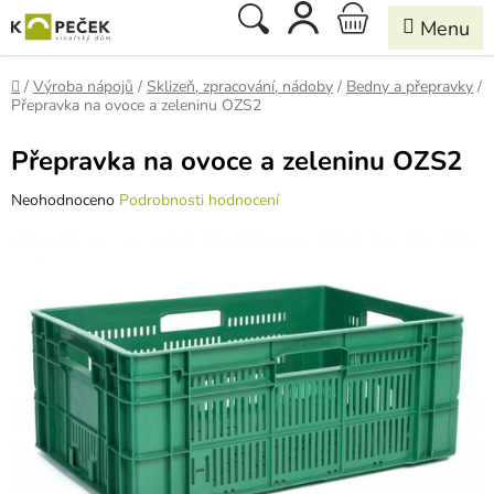
Přejít
Hledat
NÁKUPNÍ
na
obsah
KOŠÍK
Domů
/
Výroba nápojů
/
Sklizeň, zpracování, nádoby
/
Bedny a přepravky
/
Přepravka na ovoce a zeleninu OZS2
Přepravka na ovoce a zeleninu OZS2
Průměrné
Neohodnoceno
Podrobnosti hodnocení
hodnocení
produktu
je
0,0
z
5
hvězdiček.