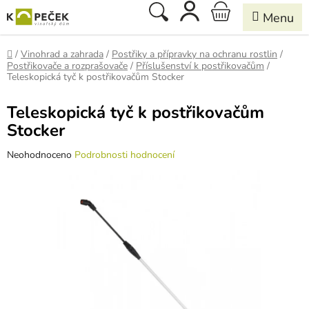
Přejít
Hledat
NÁKUPNÍ
na
obsah
KOŠÍK
Domů
/
Vinohrad a zahrada
/
Postřiky a přípravky na ochranu rostlin
/
Postřikovače a rozprašovače
/
Příslušenství k postřikovačům
/
Teleskopická tyč k postřikovačům Stocker
Teleskopická tyč k postřikovačům
Stocker
Průměrné
Neohodnoceno
Podrobnosti hodnocení
hodnocení
produktu
je
0,0
z
5
hvězdiček.