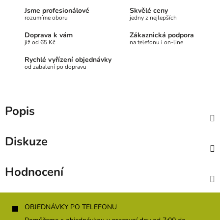
Jsme profesionálové
Skvělé ceny
rozumíme oboru
jedny z nejlepších
Doprava k vám
Zákaznická podpora
již od 65 Kč
na telefonu i on-line
Rychlé vyřízení objednávky
od zabalení po dopravu
Popis
Diskuze
Hodnocení
Z
á
OBJEDNÁVKY PO TELEFONU
p