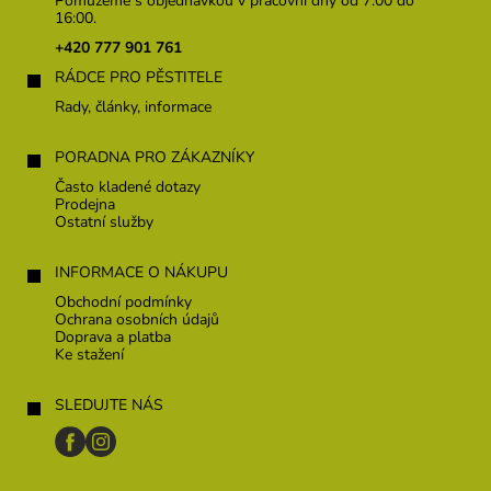
Pomůžeme s objednávkou v pracovní dny od 7:00 do
a
16:00.
t
+420 777 901 761
í
RÁDCE PRO PĚSTITELE
Rady, články, informace
PORADNA PRO ZÁKAZNÍKY
Často kladené dotazy
Prodejna
Ostatní služby
INFORMACE O NÁKUPU
Obchodní podmínky
Ochrana osobních údajů
Doprava a platba
Ke stažení
SLEDUJTE NÁS