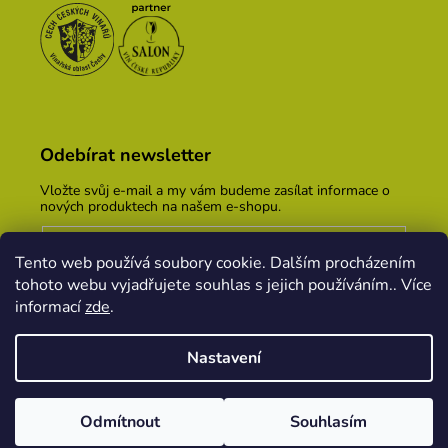
Odebírat newsletter
Vložte svůj e-mail a my vám budeme zasílat informace o
nových produktech na našem e-shopu.
E-mail
Tento web používá soubory cookie. Dalším procházením
Vložením e-mailu souhlasíte s
podmínkami ochrany
tohoto webu vyjadřujete souhlas s jejich používáním.. Více
osobních údajů
informací
zde
.
PŘIHLÁSIT SE
Nastavení
Vytvořil Shoptet
&
PekneWeby
Odmítnout
Souhlasím
Copyright 2026
Vinařský dům KOPEČEK
. Všechna