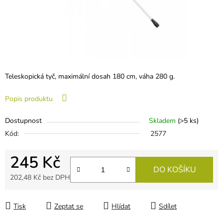
Teleskopická tyč, maximální dosah 180 cm, váha 280 g.
Popis produktu
Dostupnost
Skladem
(
>5 ks
)
Kód:
2577
245 Kč
DO KOŠÍKU
202,48 Kč bez DPH
Měrná cena:
Tisk
Zeptat se
Hlídat
Sdílet