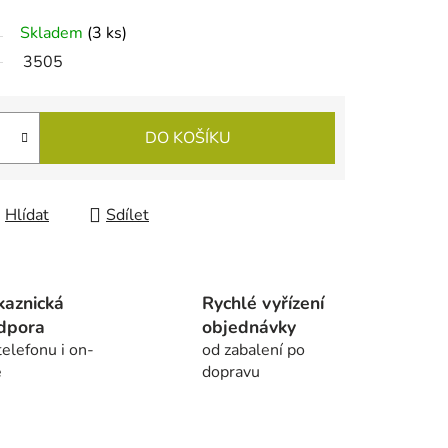
Skladem
(
3 ks
)
3505
DO KOŠÍKU
Hlídat
Sdílet
kaznická
Rychlé vyřízení
dpora
objednávky
telefonu i on-
od zabalení po
e
dopravu