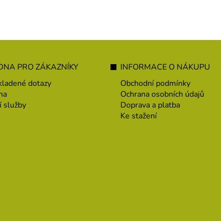
NA PRO ZÁKAZNÍKY
INFORMACE O NÁKUPU
kladené dotazy
Obchodní podmínky
na
Ochrana osobních údajů
í služby
Doprava a platba
Ke stažení