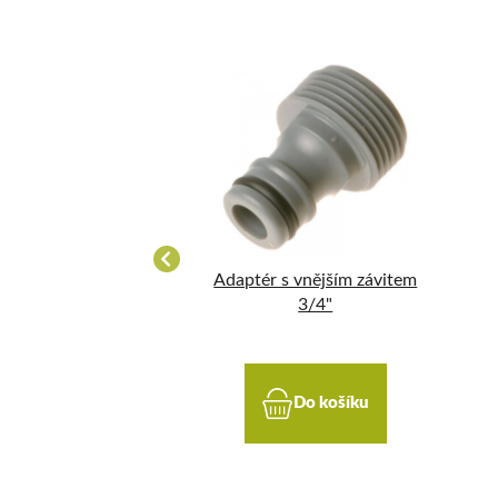
ka 1/2 Enpro
Adaptér s vnějším závitem
3/4"
Do košíku
Do košíku