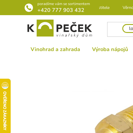
Přejít
poradíme vám se sortimentem
Rádce pro pěstitele
Věrno
na
+420 777 903 432
obsah
Vinohrad a zahrada
Výroba nápojů