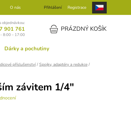
O nás
Kontakt
Přihlášení
Registrace
 objednávkou:
NÁKUPNÍ KOŠÍK
PRÁZDNÝ KOŠÍK
7 901 761
- 8:00 – 17:00
Dárky a pochutiny
dicové příslušenství
/
Spojky, adaptéry a redukce
/
ším závitem 1/4"
dnocení