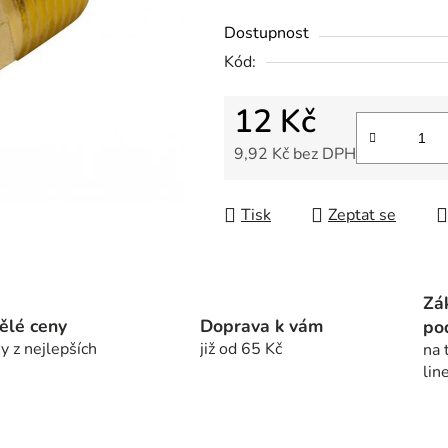
z
Dostupnost
5
Kód:
hvězdiček.
12 Kč
9,92 Kč bez DPH
Měrná cena:
Tisk
Zeptat se
Zá
ělé ceny
Doprava k vám
po
y z nejlepších
již od 65 Kč
na 
lin