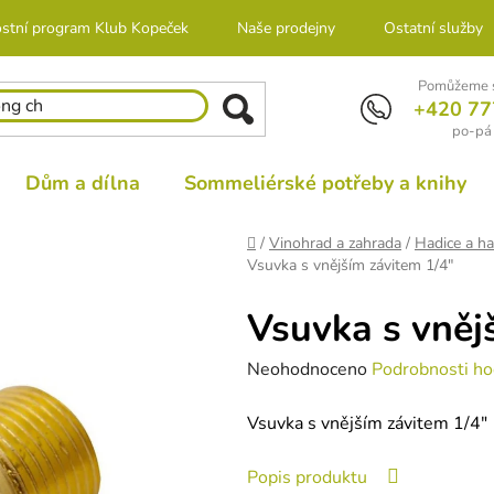
stní program Klub Kopeček
Naše prodejny
Ostatní služby
Pomůžeme s
+420 77
po-pá 
Dům a dílna
Sommeliérské potřeby a knihy
Domů
/
Vinohrad a zahrada
/
Hadice a ha
Vsuvka s vnějším závitem 1/4"
Vsuvka s vněj
Průměrné
Neohodnoceno
Podrobnosti ho
hodnocení
Vsuvka s vnějším závitem 1/4"
produktu
je
Popis produktu
0,0