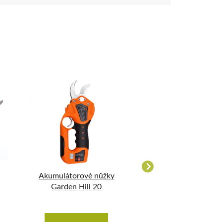
Akumulátorové nůžky
Baterie k akumul
Garden Hill 20
nůžkám Hill Pr