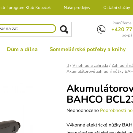
stní program Klub Kopeček
Naše prodejny
Ostatní služby
Pomůžeme s
+420 77
po-pá 
Dům a dílna
Sommeliérské potřeby a knihy
Domů
/
Vinohrad a zahrada
/
Zahradní ná
Akumulátorové zahradní nůžky B
Akumulátorov
BAHCO BCL2
Průměrné
Neohodnoceno
Podrobnosti ho
hodnocení
Výkonné elektrické nůžky BAH
produktu