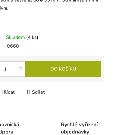
e střihu větve až do ø 35 mm. Stříhání je s nimi
vní.
Skladem
(
4 ks
)
0660
DO KOŠÍKU
Hlídat
Sdílet
kaznická
Rychlé vyřízení
dpora
objednávky