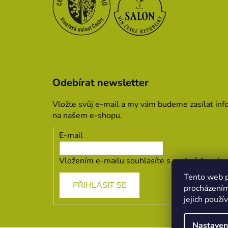
Odebírat newsletter
Vložte svůj e-mail a my vám budeme zasílat in
na našem e-shopu.
E-mail
Vložením e-mailu souhlasíte s
podmínkami oc
Tento web p
PŘIHLÁSIT SE
procházením
jejich použí
Nastaven