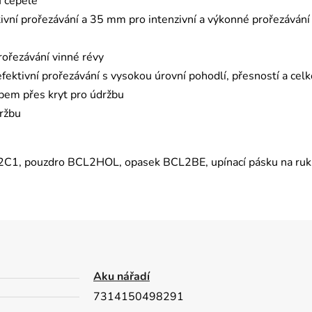
u čepele
tivní prořezávání a 35 mm pro intenzivní a výkonné prořezávání
rořezávání vinné révy
ektivní prořezávání s vysokou úrovní pohodlí, přesností a c
pem přes kryt pro údržbu
držbu
L2C1, pouzdro BCL2HOL, opasek BCL2BE, upínací pásku na ru
Aku nářadí
7314150498291