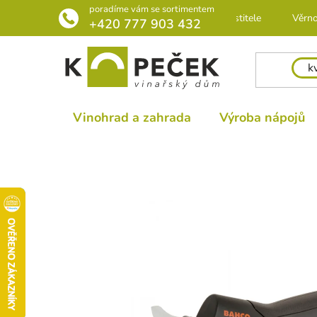
Přejít
poradíme vám se sortimentem
Rádce pro pěstitele
Věrno
na
+420 777 903 432
obsah
Vinohrad a zahrada
Výroba nápojů