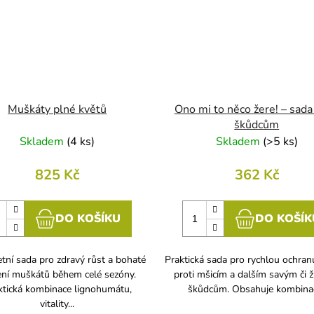
Muškáty plné květů
Ono mi to něco žere! – sada
škůdcům
Skladem
(
4 ks
)
Skladem
(
>5 ks
)
825 Kč
362 Kč
DO KOŠÍKU
DO KOŠÍK
tní sada pro zdravý růst a bohaté
Praktická sada pro rychlou ochranu
ení muškátů během celé sezóny.
proti mšicím a dalším savým či 
ktická kombinace lignohumátu,
škůdcům. Obsahuje kombinaci
vitality...