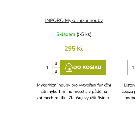
INPORO Mykorhizní houby
Skladem
(
>5 ks
)
295 Kč
DO KOŠÍKU
Mykorhizní houby pro vytvoření funkční
Listo
síti mykorhizního mycelia v půdě na
železa 
kořenech rostlin. Zlepšují využití živin a...
podpoř