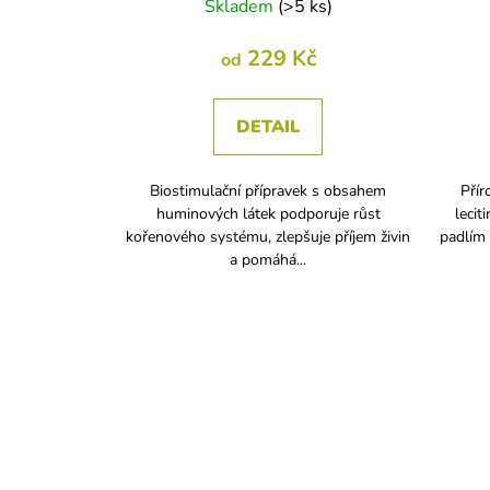
Skladem
(
>5 ks
)
229 Kč
od
DETAIL
Biostimulační přípravek s obsahem
Přír
huminových látek podporuje růst
lecit
kořenového systému, zlepšuje příjem živin
padlím 
a pomáhá...