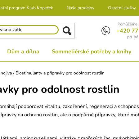
stní program Klub Kopeček
Naše prodejny
Ostatní služby
Pomůžeme s
+420 77
po-pá 
Dům a dílna
Sommeliérské potřeby a knihy
nojiva
/
Biostimulanty a přípravky pro odolnost rostlin
avky pro odolnost rostlin
pomáhají podporovat vitalitu, zakořenění, regeneraci a schopno
pravky na ochranu rostlin, ale o podpůrné přípravky, které mohou
i látkami, aminokyselinami, výtažky z mořských řas, mykorhizn