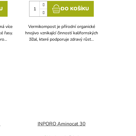
U
DO KOŠÍKU
má více
Vermikompost je přírodní organické
é řasy.
hnojivo vznikající činností kalifornských
o...
žížal, které podporuje zdravý růst...
i
INPORO Aminocat 30