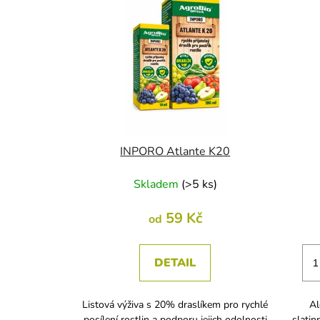
ý
p
i
s
p
r
o
d
u
INPORO Atlante K20
k
Skladem
(
>5 ks
)
t
ů
59 Kč
od
DETAIL
Listová výživa s 20% draslíkem pro rychlé
Al
posílení rostlin a podporu jejich odolnosti
slatin