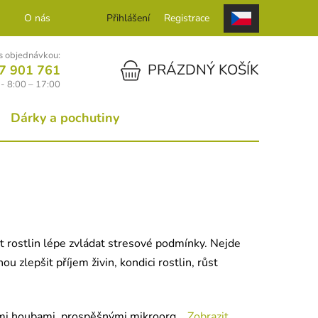
O nás
Kontakt
Přihlášení
Registrace
 objednávkou:
NÁKUPNÍ KOŠÍK
PRÁZDNÝ KOŠÍK
7 901 761
- 8:00 – 17:00
Dárky a pochutiny
st rostlin lépe zvládat stresové podmínky. Nejde
 zlepšit příjem živin, kondici rostlin, růst
ími houbami, prospěšnými mikroorg...
Zobrazit