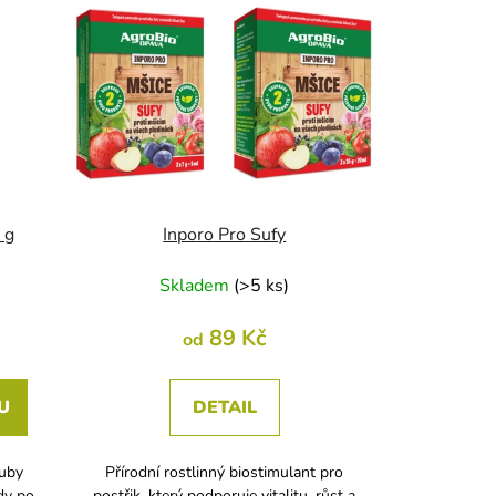
 g
Inporo Pro Sufy
Skladem
(
>5 ks
)
89 Kč
od
U
DETAIL
ouby
Přírodní rostlinný biostimulant pro
dy po
postřik, který podporuje vitalitu, růst a