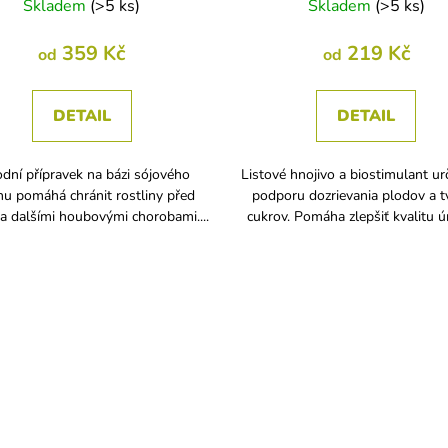
Skladem
(
>5 ks
)
Skladem
(
>5 ks
)
359 Kč
219 Kč
od
od
DETAIL
DETAIL
odní přípravek na bázi sójového
Listové hnojivo a biostimulant ur
inu pomáhá chránit rostliny před
podporu dozrievania plodov a t
a dalšími houbovými chorobami....
cukrov. Pomáha zlepšiť kvalitu úr