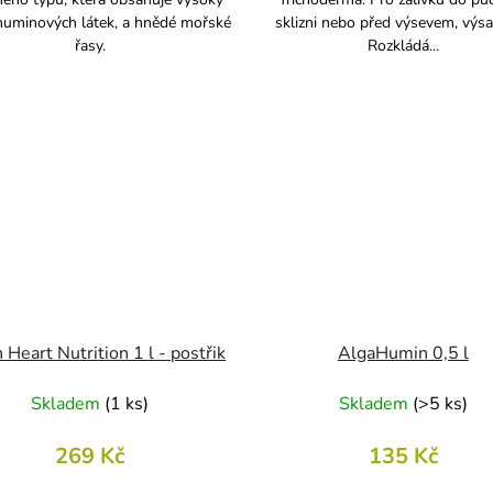
huminových látek, a hnědé mořské
sklizni nebo před výsevem, výs
řasy.
Rozkládá...
 Heart Nutrition 1 l - postřik
AlgaHumin 0,5 l
Skladem
(
1 ks
)
Skladem
(
>5 ks
)
269 Kč
135 Kč