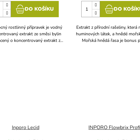
DO KOŠÍKU
DO KOŠÍK
ný rostlinný přípravek je vodný
Extrakt z přírodní rašeliny, která 
ntrovaný extrakt ze směsi bylin
huminových látek, a hnědé mořsk
ený o koncentrovaný extrakt z...
Mořská hnědá řasa je bonus pr
Inporo Lecid
INPORO Flowbrix Prof