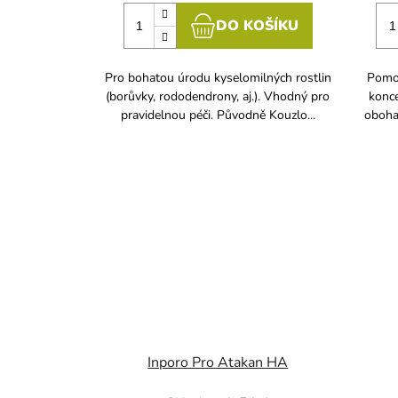
DO KOŠÍKU
Pro bohatou úrodu kyselomilných rostlin
Pomoc
(borůvky, rododendrony, aj.). Vhodný pro
konce
pravidelnou péči. Původně Kouzlo...
obohac
Inporo Pro Atakan HA