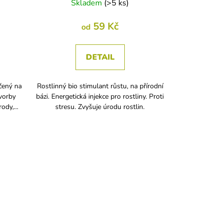
Skladem
(
>5 ks
)
59 Kč
od
DETAIL
čený na
Rostlinný bio stimulant růstu, na přírodní
vorby
bázi. Energetická injekce pro rostliny. Proti
ody,...
stresu. Zvyšuje úrodu rostlin.