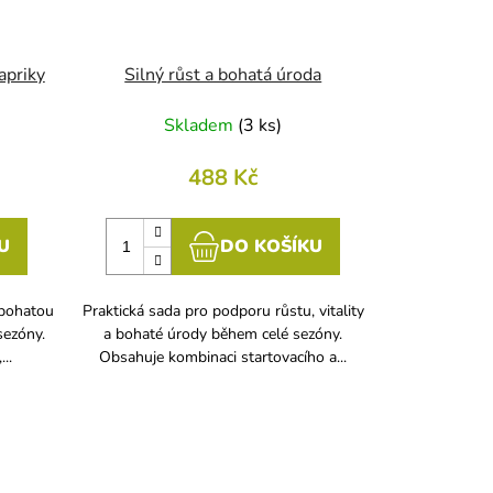
apriky
Silný růst a bohatá úroda
Skladem
(
3 ks
)
488 Kč
U
DO KOŠÍKU
 bohatou
Praktická sada pro podporu růstu, vitality
sezóny.
a bohaté úrody během celé sezóny.
..
Obsahuje kombinaci startovacího a...