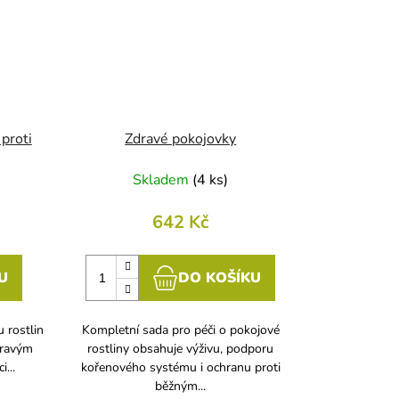
 proti
Zdravé pokojovky
Skladem
(
4 ks
)
642 Kč
U
DO KOŠÍKU
 rostlin
Kompletní sada pro péči o pokojové
žravým
rostliny obsahuje výživu, podporu
...
kořenového systému i ochranu proti
běžným...