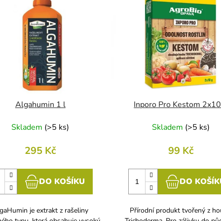
Algahumin 1 l
Inporo Pro Kestom 2x10
Skladem
(
>5 ks
)
Skladem
(
>5 ks
)
295 Kč
99 Kč
DO KOŠÍKU
DO KOŠÍK
gaHumin je extrakt z rašeliny
Přírodní produkt tvořený z h
ného typu, která obsahuje vysoký
Trichoderma. Pro zálivku do pů