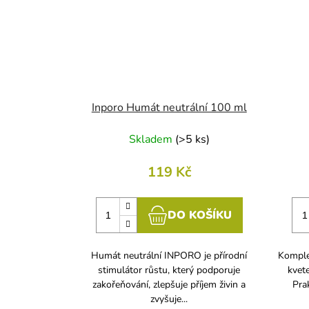
Inporo Humát neutrální 100 ml
Skladem
(
>5 ks
)
119 Kč
DO KOŠÍKU
Humát neutrální INPORO je přírodní
Komple
stimulátor růstu, který podporuje
kvet
zakořeňování, zlepšuje příjem živin a
Pra
zvyšuje...