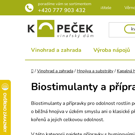
Přejít
poradíme vám se sortimentem
Rádce pro pěstitele
Věrno
na
+420 777 903 432
obsah
Vinohrad a zahrada
Výroba nápojů
Domů
/
Vinohrad a zahrada
/
Hnojiva a substráty
/
Kapalná h
Biostimulanty a přípr
Biostimulanty a přípravky pro odolnost rostlin 
o běžná hnojiva v úzkém smyslu ani o klasické pří
kořenů a jejich celkovou odolnost.
V této kategorii najdete přípravky s huminovým