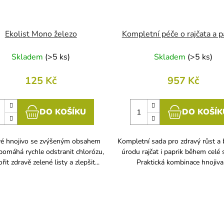
Ekolist Mono železo
Kompletní péče o rajčata a p
Skladem
(
>5 ks
)
Skladem
(
>5 ks
)
125 Kč
957 Kč
DO KOŠÍKU
DO KOŠÍK
vé hnojivo se zvýšeným obsahem
Kompletní sada pro zdravý růst a
pomáhá rychle odstranit chlorózu,
úrodu rajčat i paprik během celé 
it zdravě zelené listy a zlepšit...
Praktická kombinace hnojiva,.