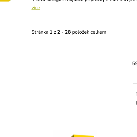
více
Stránka
1
z
2
-
28
položek celkem
5
V