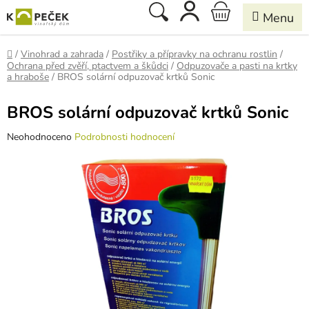
Přejít
Hledat
NÁKUPNÍ
na
obsah
KOŠÍK
Domů
/
Vinohrad a zahrada
/
Postřiky a přípravky na ochranu rostlin
/
Ochrana před zvěří, ptactvem a škůdci
/
Odpuzovače a pasti na krtky
a hraboše
/
BROS solární odpuzovač krtků Sonic
BROS solární odpuzovač krtků Sonic
Průměrné
Neohodnoceno
Podrobnosti hodnocení
hodnocení
produktu
je
0,0
z
5
hvězdiček.