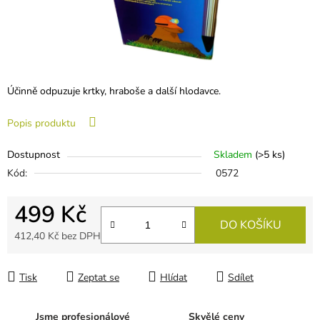
Účinně odpuzuje krtky, hraboše a další hlodavce.
Popis produktu
Dostupnost
Skladem
(
>5 ks
)
Kód:
0572
499 Kč
DO KOŠÍKU
412,40 Kč bez DPH
Měrná cena:
Tisk
Zeptat se
Hlídat
Sdílet
Jsme profesionálové
Skvělé ceny