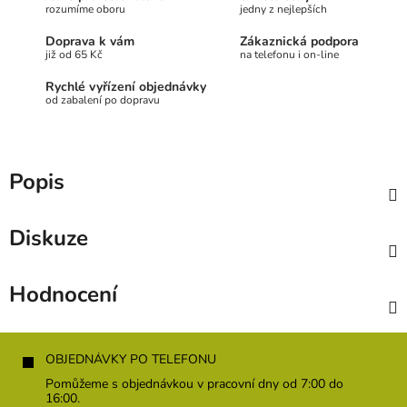
rozumíme oboru
jedny z nejlepších
Doprava k vám
Zákaznická podpora
již od 65 Kč
na telefonu i on-line
Rychlé vyřízení objednávky
od zabalení po dopravu
Popis
Diskuze
Hodnocení
Z
á
OBJEDNÁVKY PO TELEFONU
p
Pomůžeme s objednávkou v pracovní dny od 7:00 do
a
16:00.