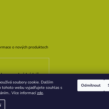
formace o nových produktech
hrany osobních údajů
oužívá soubory cookie. Dalším
Odmítnout
 tohoto webu vyjadřujete souhlas s
váním.. Více informací
zde
.
í