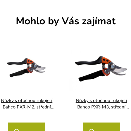
Mohlo by Vás zajímat
Nůžky s otočnou rukojetí
Nůžky s otočnou rukojetí
Bahco PXR-M2, střední
Bahco PXR-M3, střední
velikost
velikost