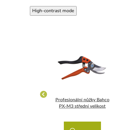
High-contrast mode
otočnou rukojetí
Profesionální nůžky Bahco
 PXR-L2, velká
PX-M3 střední velikost
velikost