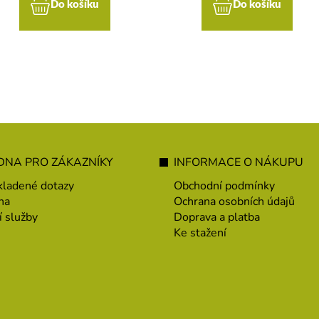
Do košíku
Do košíku
NA PRO ZÁKAZNÍKY
INFORMACE O NÁKUPU
kladené dotazy
Obchodní podmínky
na
Ochrana osobních údajů
í služby
Doprava a platba
Ke stažení