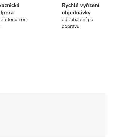
kaznická
Rychlé vyřízení
dpora
objednávky
telefonu i on-
od zabalení po
e
dopravu