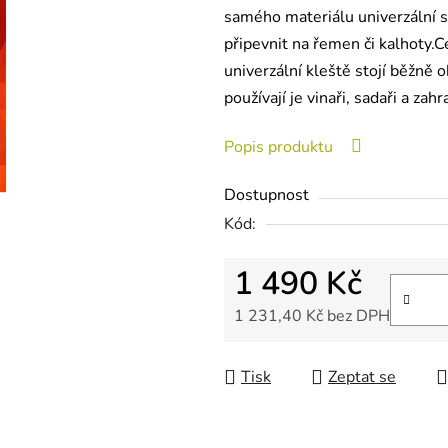
samého materiálu univerzální s
z
připevnit na řemen či kalhoty.
5
univerzální kleště stojí běžně 
hvězdiček.
používají je vinaři, sadaři a zah
Popis produktu
Dostupnost
Kód:
1 490 Kč
1 231,40 Kč bez DPH
Měrná cena:
Tisk
Zeptat se