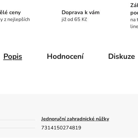
Zá
ělé ceny
Doprava k vám
po
y z nejlepších
již od 65 Kč
na 
lin
Popis
Hodnocení
Diskuze
Jednoruční zahradnické nůžky
7314150274819