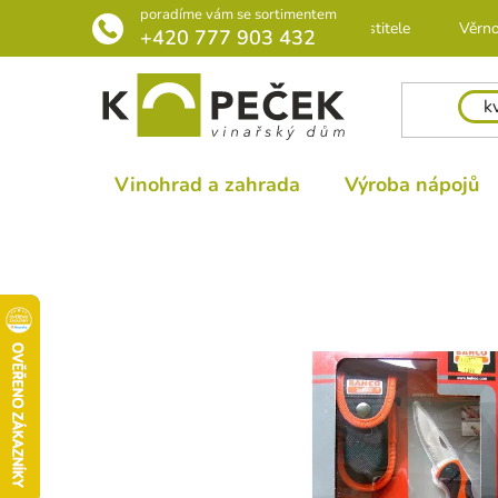
Přejít
poradíme vám se sortimentem
Rádce pro pěstitele
Věrno
na
+420 777 903 432
obsah
Vinohrad a zahrada
Výroba nápojů