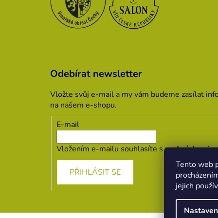
Odebírat newsletter
Vložte svůj e-mail a my vám budeme zasílat in
na našem e-shopu.
E-mail
Vložením e-mailu souhlasíte s
podmínkami oc
Tento web p
PŘIHLÁSIT SE
procházením
jejich použí
Nastaven