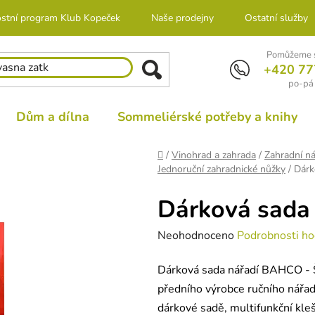
stní program Klub Kopeček
Naše prodejny
Ostatní služby
Pomůžeme s
+420 77
po-pá 
Dům a dílna
Sommeliérské potřeby a knihy
Domů
/
Vinohrad a zahrada
/
Zahradní ná
Jednoruční zahradnické nůžky
/
Dárk
Dárková sada
Průměrné
Neohodnoceno
Podrobnosti ho
hodnocení
Dárková sada nářadí BAHCO - Š
produktu
předního výrobce ručního nářad
je
dárkové sadě, multifunkční klešt
0,0