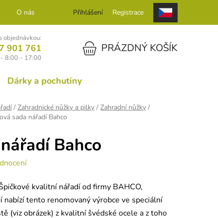
O nás
Kontakt
Přihlášení
Registrace
 objednávkou:
NÁKUPNÍ KOŠÍK
PRÁZDNÝ KOŠÍK
7 901 761
- 8:00 – 17:00
Dárky a pochutiny
řadí
/
Zahradnické nůžky a pilky
/
Zahradní nůžky
/
ová sada nářadí Bahco
 nářadí Bahco
dnocení
pičkové kvalitní nářadí od firmy BAHCO,
í nabízí tento renomovaný výrobce ve speciální
ě (viz obrázek) z kvalitní švédské ocele a z toho