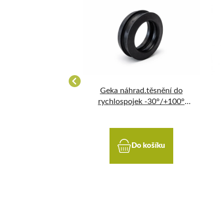
 sací AQUA 3/4"
Geka náhrad.těsnění do
rychlospojek -30°/+100°
černé
Do košíku
Do košíku