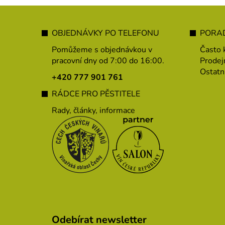
Z
á
OBJEDNÁVKY PO TELEFONU
PORAD
p
Pomůžeme s objednávkou v
Často 
a
pracovní dny od 7:00 do 16:00.
Prodej
Ostatn
t
+420 777 901 761
í
RÁDCE PRO PĚSTITELE
Rady, články, informace
Odebírat newsletter