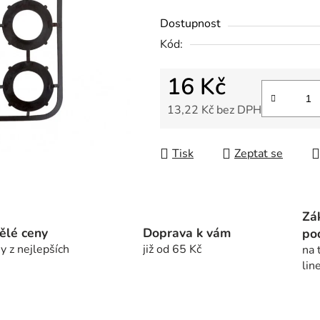
z
Dostupnost
5
Kód:
hvězdiček.
16 Kč
13,22 Kč bez DPH
Měrná cena:
Tisk
Zeptat se
Zá
ělé ceny
Doprava k vám
po
y z nejlepších
již od 65 Kč
na 
lin