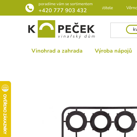
Přejít
poradíme vám se sortimentem
Rádce pro pěstitele
Věrno
na
+420 777 903 432
obsah
Vinohrad a zahrada
Výroba nápojů