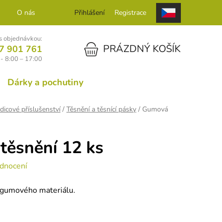
O nás
Kontakt
Přihlášení
Registrace
 objednávkou:
NÁKUPNÍ KOŠÍK
PRÁZDNÝ KOŠÍK
7 901 761
- 8:00 – 17:00
Dárky a pochutiny
dicové příslušenství
/
Těsnění a těsnící pásky
/
Gumová
těsnění 12 ks
dnocení
 gumového materiálu.