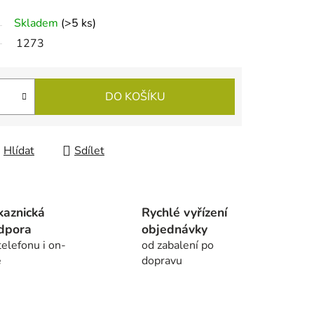
Skladem
(
>5 ks
)
1273
DO KOŠÍKU
Hlídat
Sdílet
kaznická
Rychlé vyřízení
dpora
objednávky
telefonu i on-
od zabalení po
e
dopravu