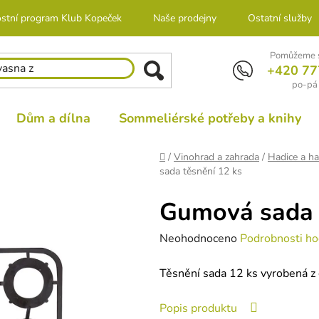
stní program Klub Kopeček
Naše prodejny
Ostatní služby
Pomůžeme s
+420 77
po-pá 
Dům a dílna
Sommeliérské potřeby a knihy
Domů
/
Vinohrad a zahrada
/
Hadice a ha
sada těsnění 12 ks
Gumová sada 
Průměrné
Neohodnoceno
Podrobnosti ho
hodnocení
Těsnění sada 12 ks vyrobená z
produktu
je
Popis produktu
0,0