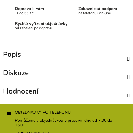
Doprava k vám
Zákaznická podpora
již od 65 Kč
na telefonu i on-line
Rychlé vyřízení objednávky
od zabalení po dopravu
Popis
Diskuze
Hodnocení
Z
á
OBJEDNÁVKY PO TELEFONU
p
Pomůžeme s objednávkou v pracovní dny od 7:00 do
a
16:00.
t