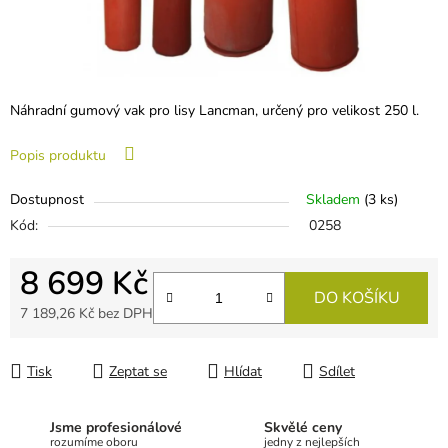
Náhradní gumový vak pro lisy Lancman, určený pro velikost 250 l.
Popis produktu
Dostupnost
Skladem
(
3 ks
)
Kód:
0258
8 699 Kč
DO KOŠÍKU
7 189,26 Kč bez DPH
Měrná cena:
Tisk
Zeptat se
Hlídat
Sdílet
Jsme profesionálové
Skvělé ceny
rozumíme oboru
jedny z nejlepších