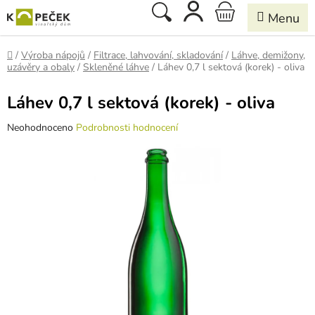
Přejít
Hledat
NÁKUPNÍ
na
obsah
KOŠÍK
Domů
/
Výroba nápojů
/
Filtrace, lahvování, skladování
/
Láhve, demižony,
uzávěry a obaly
/
Skleněné láhve
/
Láhev 0,7 l sektová (korek) - oliva
Láhev 0,7 l sektová (korek) - oliva
Průměrné
Neohodnoceno
Podrobnosti hodnocení
hodnocení
produktu
je
0,0
z
5
hvězdiček.