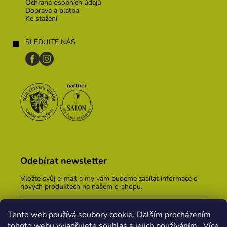
Ochrana osobních údajů
Doprava a platba
Ke stažení
SLEDUJTE NÁS
Odebírat newsletter
Vložte svůj e-mail a my vám budeme zasílat informace o
nových produktech na našem e-shopu.
E-mail
Tento web používá soubory cookie. Dalším procházením
Vložením e-mailu souhlasíte s
podmínkami ochrany
tohoto webu vyjadřujete souhlas s jejich používáním.. Více