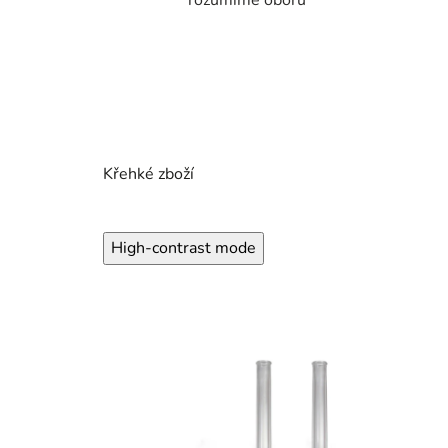
rozumíme oboru
Křehké zboží
High-contrast mode