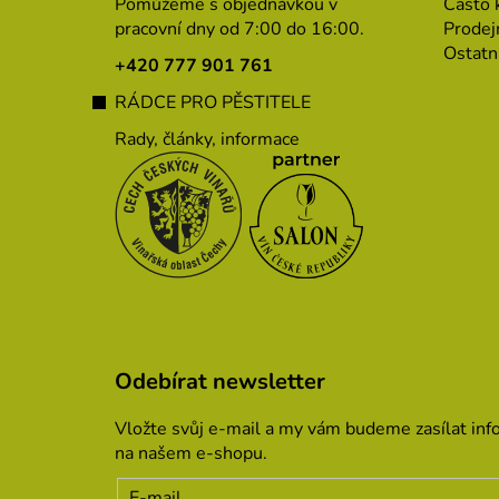
p
Pomůžeme s objednávkou v
Často 
a
pracovní dny od 7:00 do 16:00.
Prodej
Ostatn
t
+420 777 901 761
í
RÁDCE PRO PĚSTITELE
Rady, články, informace
Odebírat newsletter
Vložte svůj e-mail a my vám budeme zasílat in
na našem e-shopu.
E-mail