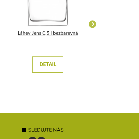
Láhev Jens 0,5 l bezbarevná
Láhev Mostflasch
pákovým uzáv
DETAIL
DETAIL
SLEDUJTE NÁS