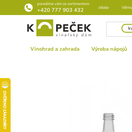
Přejít
poradíme vám se sortimentem
Rádce pro pěstitele
Věrno
na
+420 777 903 432
obsah
Vinohrad a zahrada
Výroba nápojů