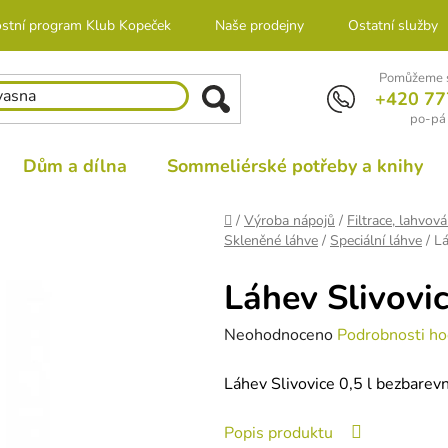
stní program Klub Kopeček
Naše prodejny
Ostatní služby
Pomůžeme s
+420 77
po-pá 
Dům a dílna
Sommeliérské potřeby a knihy
Domů
/
Výroba nápojů
/
Filtrace, lahvová
Skleněné láhve
/
Speciální láhve
/
Lá
Láhev Slivovic
Průměrné
Neohodnoceno
Podrobnosti ho
hodnocení
Láhev Slivovice 0,5 l bezbarev
produktu
je
Popis produktu
0,0