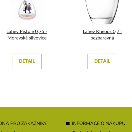
Láhev Pistole 0,75 -
Láhev Kheops 0,7 l
Moravská slivovice
bezbarevná
DETAIL
DETAIL
NA PRO ZÁKAZNÍKY
INFORMACE O NÁKUPU