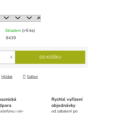
Skladem
(
>5 ks
)
8439
DO KOŠÍKU
Hlídat
Sdílet
kaznická
Rychlé vyřízení
dpora
objednávky
telefonu i on-
od zabalení po