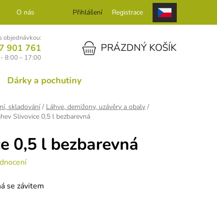
O nás
Kontakt
Přihlášení
Registrace
 objednávkou:
NÁKUPNÍ KOŠÍK
PRÁZDNÝ KOŠÍK
7 901 761
- 8:00 – 17:00
Dárky a pochutiny
ní, skladování
/
Láhve, demižony, uzávěry a obaly
/
hev Slivovice 0,5 l bezbarevná
e 0,5 l bezbarevná
dnocení
ná se závitem