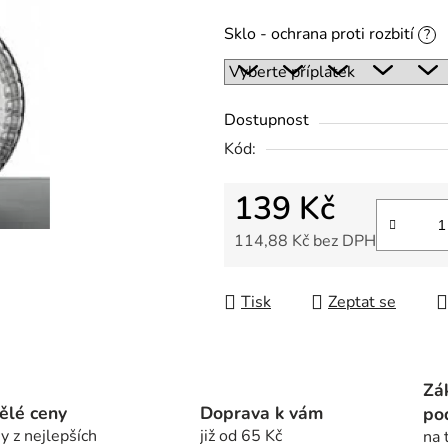
z
Sklo - ochrana proti rozbití
?
5
hvězdiček.
Dostupnost
Kód:
139 Kč
114,88 Kč
bez DPH
Měrná cena:
Tisk
Zeptat se
Zá
ělé ceny
Doprava k vám
po
y z nejlepších
již od 65 Kč
na 