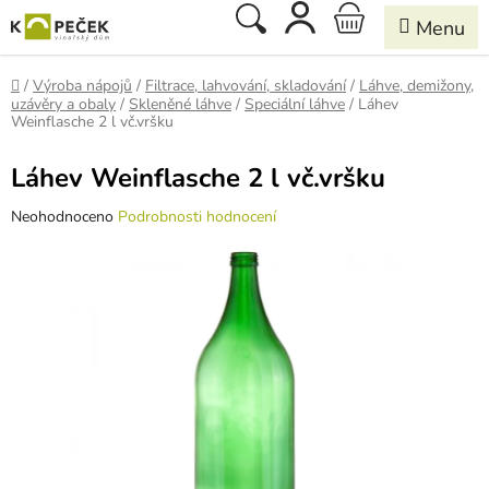
Přejít
Hledat
NÁKUPNÍ
na
obsah
KOŠÍK
Domů
/
Výroba nápojů
/
Filtrace, lahvování, skladování
/
Láhve, demižony,
uzávěry a obaly
/
Skleněné láhve
/
Speciální láhve
/
Láhev
Weinflasche 2 l vč.vršku
Láhev Weinflasche 2 l vč.vršku
Průměrné
Neohodnoceno
Podrobnosti hodnocení
hodnocení
produktu
je
0,0
z
5
hvězdiček.