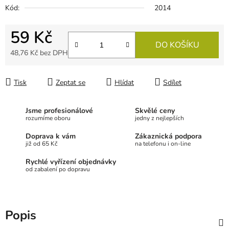
Kód:
2014
59 Kč
DO KOŠÍKU
48,76 Kč
bez DPH
Měrná cena:
Tisk
Zeptat se
Hlídat
Sdílet
Jsme profesionálové
Skvělé ceny
rozumíme oboru
jedny z nejlepších
Doprava k vám
Zákaznická podpora
již od 65 Kč
na telefonu i on-line
Rychlé vyřízení objednávky
od zabalení po dopravu
Popis