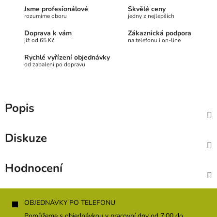
Jsme profesionálové
Skvělé ceny
rozumíme oboru
jedny z nejlepších
Doprava k vám
Zákaznická podpora
již od 65 Kč
na telefonu i on-line
Rychlé vyřízení objednávky
od zabalení po dopravu
Popis
Diskuze
Hodnocení
Z
á
OBJEDNÁVKY PO TELEFONU
p
Pomůžeme s objednávkou v pracovní dny od 7:00 do