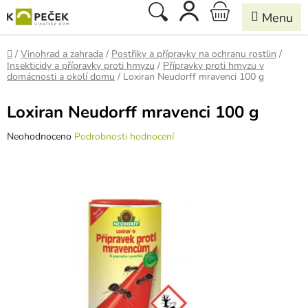
Přejít
Hledat
NÁKUPNÍ
na
obsah
KOŠÍK
Domů
/
Vinohrad a zahrada
/
Postřiky a přípravky na ochranu rostlin
/
Insekticidy a přípravky proti hmyzu
/
Přípravky proti hmyzu v
domácnosti a okolí domu
/
Loxiran Neudorff mravenci 100 g
Loxiran Neudorff mravenci 100 g
Průměrné
Neohodnoceno
Podrobnosti hodnocení
hodnocení
produktu
je
0,0
z
5
hvězdiček.