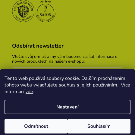
Odebírat newsletter
Vložte svůj e-mail a my vám budeme zasílat informace o
nových produktech na našem e-shopu.
E-mail
Tento web používá soubory cookie. Dalším procházením
Vložením e-mailu souhlasíte s
podmínkami ochrany
tohoto webu vyjadřujete souhlas s jejich používáním.. Více
osobních údajů
informací
zde
.
PŘIHLÁSIT SE
Nastavení
Vytvořil Shoptet
&
PekneWeby
Odmítnout
Souhlasím
Copyright 2026
Vinařský dům KOPEČEK
. Všechna