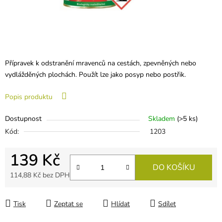
Přípravek k odstranění mravenců na cestách, zpevněných nebo
vydlážděných plochách. Použít lze jako posyp nebo postřik.
Popis produktu
Dostupnost
Skladem
(
>5 ks
)
Kód:
1203
139 Kč
DO KOŠÍKU
114,88 Kč bez DPH
Měrná cena:
Tisk
Zeptat se
Hlídat
Sdílet