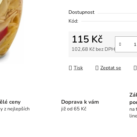
z
5
Dostupnost
hvězdiček.
Kód:
115 Kč
102,68 Kč bez DPH
Měrná cena:
Tisk
Zeptat se
Zá
ělé ceny
Doprava k vám
po
y z nejlepších
již od 65 Kč
na 
lin