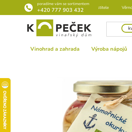
Přejít
poradíme vám se sortimentem
Rádce pro pěstitele
Věrno
na
+420 777 903 432
obsah
Vinohrad a zahrada
Výroba nápojů