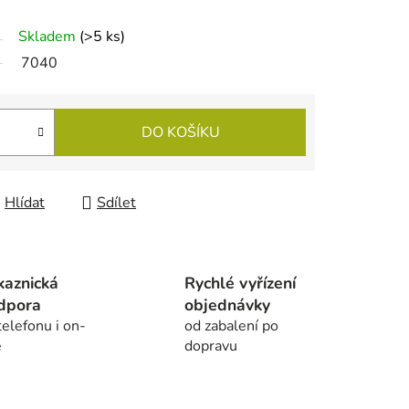
Skladem
(
>5 ks
)
7040
DO KOŠÍKU
Hlídat
Sdílet
kaznická
Rychlé vyřízení
dpora
objednávky
telefonu i on-
od zabalení po
e
dopravu