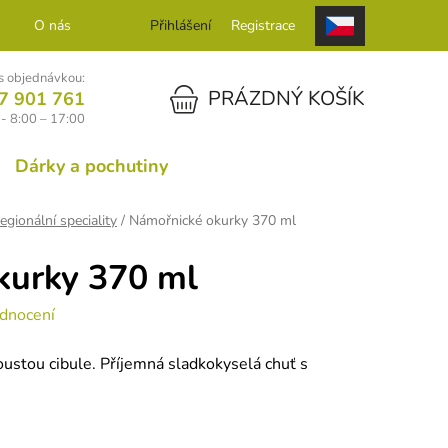
O nás
Kontakt
Přihlášení
Registrace
 objednávkou:
NÁKUPNÍ KOŠÍK
PRÁZDNÝ KOŠÍK
7 901 761
- 8:00 – 17:00
Dárky a pochutiny
egionální speciality
/
Námořnické okurky 370 ml
kurky 370 ml
dnocení
oustou cibule. Příjemná sladkokyselá chuť s