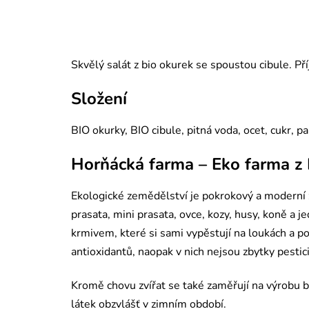
Skvělý salát z bio okurek se spoustou cibule. P
Složení
BIO okurky, BIO cibule, pitná voda, ocet, cukr, pap
Horňácká farma – Eko farma z 
Ekologické zemědělství je pokrokový a moderní z
prasata, mini prasata, ovce, kozy, husy, koně a
krmivem, které si sami vypěstují na loukách a po
antioxidantů, naopak v nich nejsou zbytky pestic
Kromě chovu zvířat se také zaměřují na výrobu 
látek obzvlášť v zimním období.