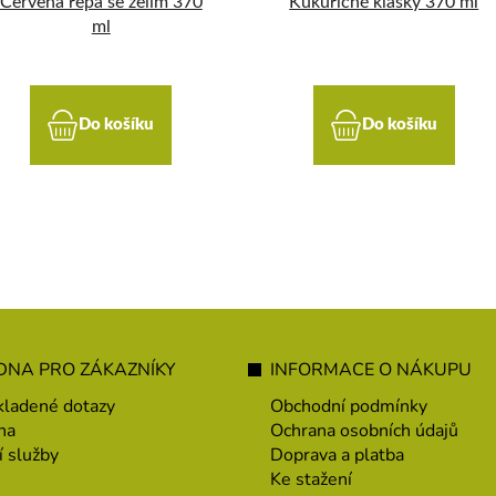
Červená řepa se zelím 370
Kukuřičné klásky 370 ml
ml
Do košíku
Do košíku
NA PRO ZÁKAZNÍKY
INFORMACE O NÁKUPU
kladené dotazy
Obchodní podmínky
na
Ochrana osobních údajů
í služby
Doprava a platba
Ke stažení