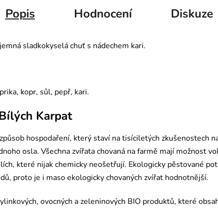
Popis
Hodnocení
Diskuze
říjemná sladkokyselá chuť s nádechem kari.
rika, kopr, sůl, pepř, kari.
Bílých Karpat
působ hospodaření, který staví na tisíciletých zkušenostech na
 jednoho osla. Všechna zvířata chovaná na farmě mají možnost 
lích, které nijak chemicky neošetřují. Ekologicky pěstované pot
idů, proto je i maso ekologicky chovaných zvířat hodnotnější.
bylinkových, ovocných a zeleninových BIO produktů, které obsa