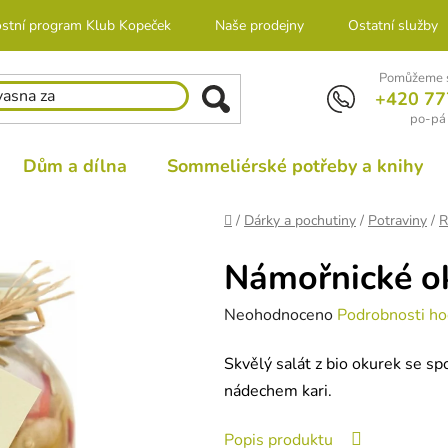
stní program Klub Kopeček
Naše prodejny
Ostatní služby
Pomůžeme s
+420 77
po-pá 
Dům a dílna
Sommeliérské potřeby a knihy
Domů
/
Dárky a pochutiny
/
Potraviny
/
R
Námořnické o
Průměrné
Neohodnoceno
Podrobnosti ho
hodnocení
Skvělý salát z bio okurek se sp
produktu
nádechem kari.
je
0,0
Popis produktu