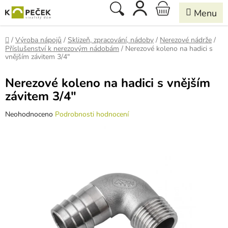
Přejít
Hledat
NÁKUPNÍ
na
obsah
KOŠÍK
Domů
/
Výroba nápojů
/
Sklizeň, zpracování, nádoby
/
Nerezové nádrže
/
Příslušenství k nerezovým nádobám
/
Nerezové koleno na hadici s
vnějším závitem 3/4"
Nerezové koleno na hadici s vnějším
závitem 3/4"
Průměrné
Neohodnoceno
Podrobnosti hodnocení
hodnocení
produktu
je
0,0
z
5
hvězdiček.