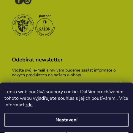
Odebírat newsletter
Vložte svůj e-mail a my vám budeme zasílat informace o
nových produktech na našem e-shopu.
E-mail
Tento web používá soubory cookie. Dalším procházením
Vložením e-mailu souhlasíte s
podmínkami ochrany
tohoto webu vyjadřujete souhlas s jejich používáním.. Více
osobních údajů
informací
zde
.
PŘIHLÁSIT SE
Nastavení