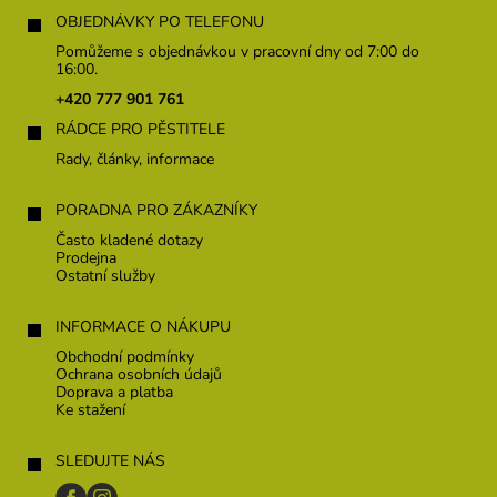
á
OBJEDNÁVKY PO TELEFONU
p
Pomůžeme s objednávkou v pracovní dny od 7:00 do
a
16:00.
t
+420 777 901 761
í
RÁDCE PRO PĚSTITELE
Rady, články, informace
PORADNA PRO ZÁKAZNÍKY
Často kladené dotazy
Prodejna
Ostatní služby
INFORMACE O NÁKUPU
Obchodní podmínky
Ochrana osobních údajů
Doprava a platba
Ke stažení
SLEDUJTE NÁS