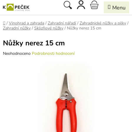
Přejít
Hledat
NÁKUPNÍ
na
obsah
KOŠÍK
Domů
/
Vinohrad a zahrada
/
Zahradní nářadí
/
Zahradnické nůžky a pilky
/
Zahradní nůžky
/
Sklizňové nůžky
/
Nůžky nerez 15 cm
Nůžky nerez 15 cm
Průměrné
Neohodnoceno
Podrobnosti hodnocení
hodnocení
produktu
je
0,0
z
5
hvězdiček.