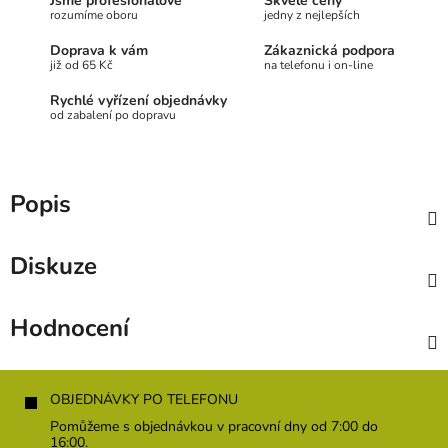
Jsme profesionálové
Skvělé ceny
rozumíme oboru
jedny z nejlepších
Doprava k vám
Zákaznická podpora
již od 65 Kč
na telefonu i on-line
Rychlé vyřízení objednávky
od zabalení po dopravu
Popis
Diskuze
Hodnocení
Z
á
OBJEDNÁVKY PO TELEFONU
p
Pomůžeme s objednávkou v pracovní dny od 7:00 do
a
16:00.