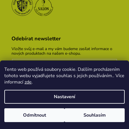
Odebírat newsletter
Vložte svůj e-mail a my vám budeme zasílat informace o
nových produktech na našem e-shopu.
E-mail
Tento web používá soubory cookie. Dalším procházením
Vložením e-mailu souhlasíte s
podmínkami ochrany
tohoto webu vyjadřujete souhlas s jejich používáním.. Více
osobních údajů
informací
zde
.
PŘIHLÁSIT SE
Nastavení
Vytvořil Shoptet
&
PekneWeby
Odmítnout
Souhlasím
Copyright 2026
Vinařský dům KOPEČEK
. Všechna
práva vyhrazena.