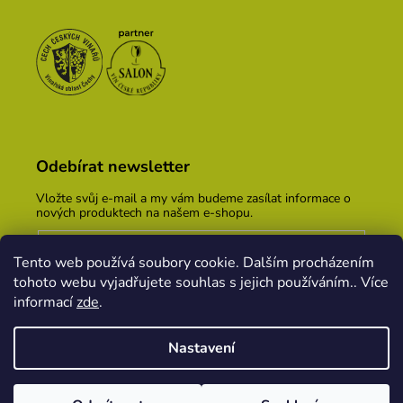
Odebírat newsletter
Vložte svůj e-mail a my vám budeme zasílat informace o
nových produktech na našem e-shopu.
E-mail
Tento web používá soubory cookie. Dalším procházením
Vložením e-mailu souhlasíte s
podmínkami ochrany
tohoto webu vyjadřujete souhlas s jejich používáním.. Více
osobních údajů
informací
zde
.
PŘIHLÁSIT SE
Nastavení
Vytvořil Shoptet
&
PekneWeby