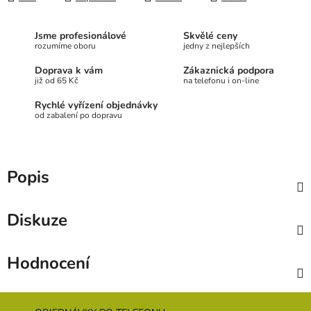
Jsme profesionálové
Skvělé ceny
rozumíme oboru
jedny z nejlepších
Doprava k vám
Zákaznická podpora
již od 65 Kč
na telefonu i on-line
Rychlé vyřízení objednávky
od zabalení po dopravu
Popis
Diskuze
Hodnocení
Z