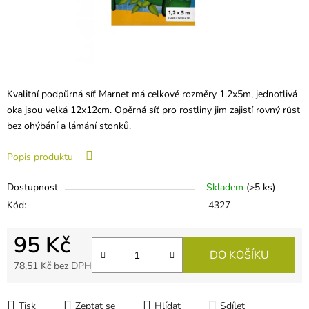
Kvalitní podpůrná síť Marnet má celkové rozměry 1.2x5m, jednotlivá
oka jsou velká 12x12cm. Opěrná síť pro rostliny jim zajistí rovný růst
bez ohýbání a lámání stonků.
Popis produktu
Dostupnost
Skladem
(
>5 ks
)
Kód:
4327
95 Kč
DO KOŠÍKU
78,51 Kč bez DPH
Měrná cena:
Tisk
Zeptat se
Hlídat
Sdílet