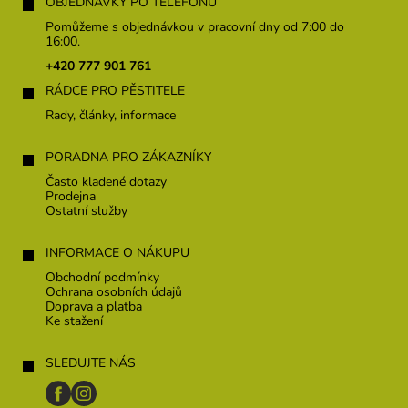
á
OBJEDNÁVKY PO TELEFONU
p
Pomůžeme s objednávkou v pracovní dny od 7:00 do
a
16:00.
t
+420 777 901 761
í
RÁDCE PRO PĚSTITELE
Rady, články, informace
PORADNA PRO ZÁKAZNÍKY
Často kladené dotazy
Prodejna
Ostatní služby
INFORMACE O NÁKUPU
Obchodní podmínky
Ochrana osobních údajů
Doprava a platba
Ke stažení
SLEDUJTE NÁS