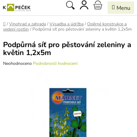
Přejít
Hledat
NÁKUPNÍ
na
obsah
KOŠÍK
Domů
/
Vinohrad a zahrada
/
Výsadba a údržba
/
Opěrné konstrukce a
vedení rostlin
/
Podpůrná síť pro pěstování zeleniny a květin 1,2x5m
Podpůrná síť pro pěstování zeleniny a
květin 1,2x5m
Průměrné
Neohodnoceno
Podrobnosti hodnocení
hodnocení
produktu
je
0,0
z
5
hvězdiček.