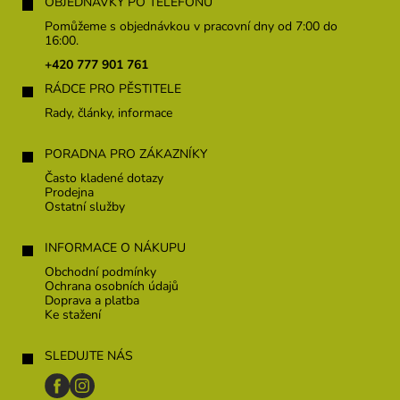
á
OBJEDNÁVKY PO TELEFONU
p
Pomůžeme s objednávkou v pracovní dny od 7:00 do
a
16:00.
t
+420 777 901 761
í
RÁDCE PRO PĚSTITELE
Rady, články, informace
PORADNA PRO ZÁKAZNÍKY
Často kladené dotazy
Prodejna
Ostatní služby
INFORMACE O NÁKUPU
Obchodní podmínky
Ochrana osobních údajů
Doprava a platba
Ke stažení
SLEDUJTE NÁS