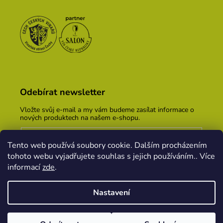
Odebírat newsletter
Vložte svůj e-mail a my vám budeme zasílat informace o
nových produktech na našem e-shopu.
E-mail
Tento web používá soubory cookie. Dalším procházením
Vložením e-mailu souhlasíte s
podmínkami ochrany
tohoto webu vyjadřujete souhlas s jejich používáním.. Více
osobních údajů
informací
zde
.
PŘIHLÁSIT SE
Nastavení
Vytvořil Shoptet
&
PekneWeby