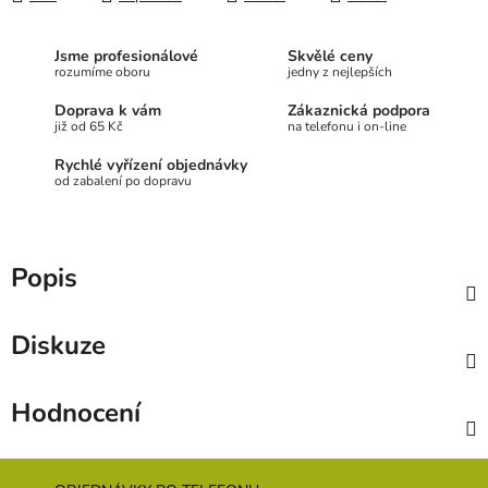
Jsme profesionálové
Skvělé ceny
rozumíme oboru
jedny z nejlepších
Doprava k vám
Zákaznická podpora
již od 65 Kč
na telefonu i on-line
Rychlé vyřízení objednávky
od zabalení po dopravu
Popis
Diskuze
Hodnocení
Z