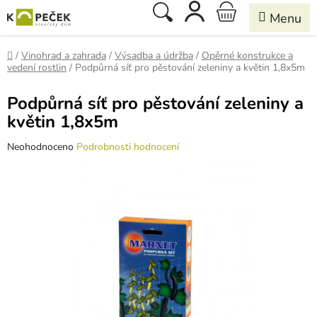
Přejít
Hledat
NÁKUPNÍ
na
obsah
KOŠÍK
Domů
/
Vinohrad a zahrada
/
Výsadba a údržba
/
Opěrné konstrukce a
vedení rostlin
/
Podpůrná síť pro pěstování zeleniny a květin 1,8x5m
Podpůrná síť pro pěstování zeleniny a
květin 1,8x5m
Průměrné
Neohodnoceno
Podrobnosti hodnocení
hodnocení
produktu
je
0,0
z
5
hvězdiček.