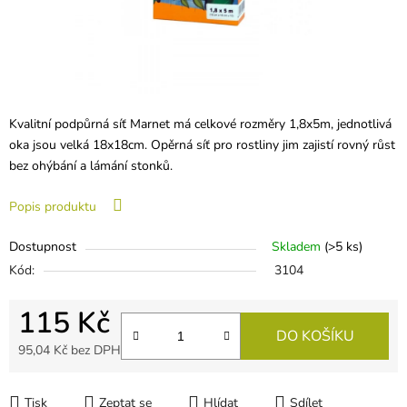
Kvalitní podpůrná síť Marnet má celkové rozměry 1,8x5m, jednotlivá
oka jsou velká 18x18cm. Opěrná síť pro rostliny jim zajistí rovný růst
bez ohýbání a lámání stonků.
Popis produktu
Dostupnost
Skladem
(
>5 ks
)
Kód:
3104
115 Kč
DO KOŠÍKU
95,04 Kč bez DPH
Měrná cena:
Tisk
Zeptat se
Hlídat
Sdílet