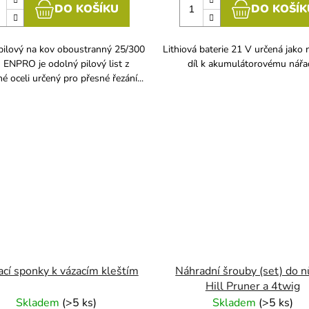
DO KOŠÍKU
DO KOŠÍK
pilový na kov oboustranný 25/300
Lithiová baterie 21 V určená jako 
ENPRO je odolný pilový list z
díl k akumulátorovému nářad
é oceli určený pro přesné řezání...
cí sponky k vázacím kleštím
Náhradní šrouby (set) do 
Hill Pruner a 4twig
Skladem
(
>5 ks
)
Skladem
(
>5 ks
)