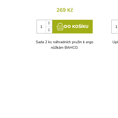
269 Kč
DO KOŠÍKU
Sada 2 ks náhradních pružin k ergo
Upí
nůžkám BAHCO.