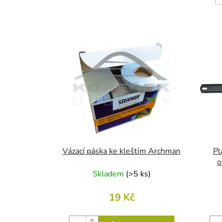
V
ý
p
i
s
p
r
o
d
u
Vázací páska ke kleštím Archman
Pl
k
o
Skladem
(
>5 ks
)
t
ů
19 Kč