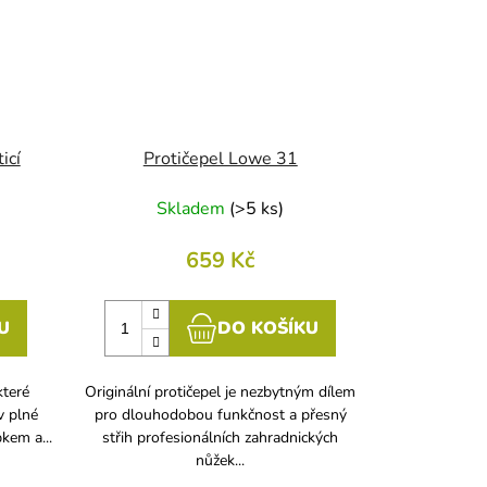
icí
Protičepel Lowe 31
Skladem
(
>5 ks
)
659 Kč
U
DO KOŠÍKU
které
Originální protičepel je nezbytným dílem
v plné
pro dlouhodobou funkčnost a přesný
kem a...
střih profesionálních zahradnických
nůžek...