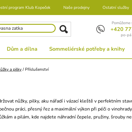
stní program Klub Kopeček
Naše prodejny
Ostatní služby
Pomůžeme s
+420 77
po-pá 
Dům a dílna
Sommeliérské potřeby a knihy
ůžky a pilky
/
Příslušenství
ovat nůžky, pilky, aku nářadí i vázací kleště v perfektním stavu
ečnou práci, přesný řez a maximální výkon při péči o vinohrady,
ůžkám a pilám, kde najdete náhradní čepele, pružiny, šrouby nebo