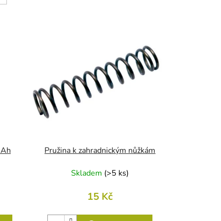
k
t
ů
5 Ah
Pružina k zahradnickým nůžkám
Skladem
(
>5 ks
)
15 Kč