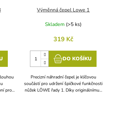
8
Výměnná čepel Lowe 1
Skladem
(
>5 ks
)
319 Kč
U
DO KOŠÍKU
dlouhou
Precizní náhradní čepel je klíčovou
 u
součástí pro udržení špičkové funkčnosti
ní pro...
nůžek LÖWE řady 1. Díky originálnímu...