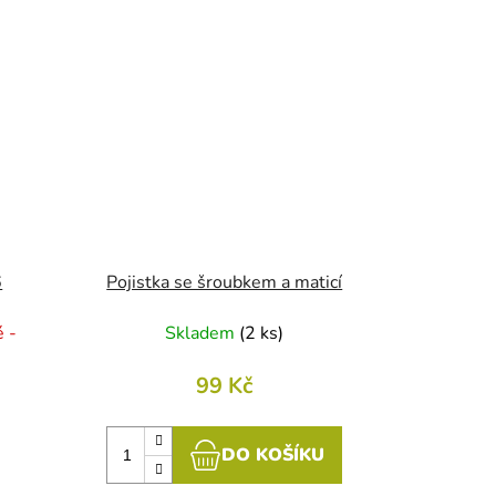
6
Pojistka se šroubkem a maticí
 -
Skladem
(
2 ks
)
99 Kč
DO KOŠÍKU