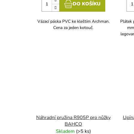
DO KOŠÍKU
Vázací páska PVC ke kleštím Archman.
Plátek 
Cena za jeden kotouč.
mm 
legovan
Náhradní pružina R905P pro nůžky
Upína
BAHCO
Skladem
(
>5 ks
)