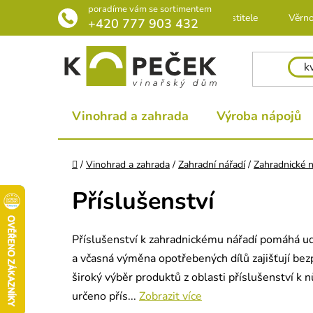
Přejít
poradíme vám se sortimentem
Rádce pro pěstitele
Věrno
na
+420 777 903 432
obsah
Vinohrad a zahrada
Výroba nápojů
Domů
/
Vinohrad a zahrada
/
Zahradní nářadí
/
Zahradnické n
Příslušenství
Příslušenství k zahradnickému nářadí pomáhá udrž
a včasná výměna opotřebených dílů zajišťují bezp
široký výběr produktů z oblasti příslušenství k n
určeno přís...
Zobrazit více