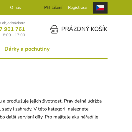
O nás
Kontakt
Přihlášení
Registrace
 objednávkou:
NÁKUPNÍ KOŠÍK
PRÁZDNÝ KOŠÍK
7 901 761
- 8:00 – 17:00
Dárky a pochutiny
 a prodlužuje jejich životnost. Pravidelná údržba
 sady i zahrady. V této kategorii naleznete
 další servisní díly. Pro majitele aku nářadí je