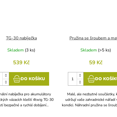
TG-30 nabíječka
Pružina se šroubem a mat
Skladem
(
3 ks
)
Skladem
(
>5 ks
)
539 Kč
59 Kč
DO KOŠÍKU
DO KOŠÍK
nální nabíječka pro akumulátory
Malé, ale nezbytné součástky, 
ických vázacích kleští 4twig TG-30
udržují vaše zahradnické nářadí 
istí bezpečné a rychlé dobíjení...
kondici. Náhradní pružina se šroub