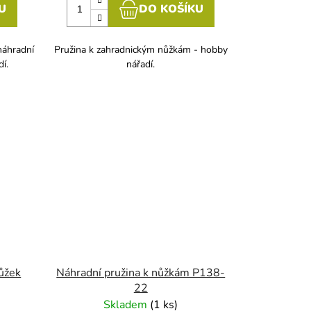
U
DO KOŠÍKU
náhradní
Pružina k zahradnickým nůžkám - hobby
í.
nářadí.
nůžek
Náhradní pružina k nůžkám P138-
22
Skladem
(
1 ks
)