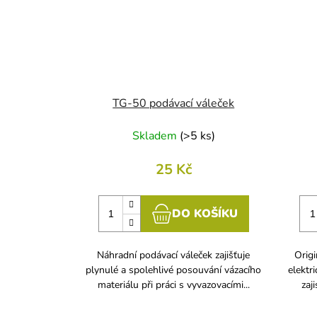
TG-50 podávací váleček
Skladem
(
>5 ks
)
25 Kč
DO KOŠÍKU
Náhradní podávací váleček zajišťuje
Origi
plynulé a spolehlivé posouvání vázacího
elektr
materiálu při práci s vyvazovacími...
zaj