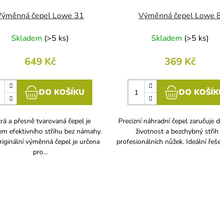
Výměnná čepel Lowe 31
Výměnná čepel Lowe 
Skladem
(
>5 ks
)
Skladem
(
>5 ks
)
649 Kč
369 Kč
DO KOŠÍKU
DO KOŠÍK
rá a přesně tvarovaná čepel je
Precizní náhradní čepel zaručuje 
em efektivního střihu bez námahy.
životnost a bezchybný střih
riginální výměnná čepel je určena
profesionálních nůžek. Ideální řeše
pro...