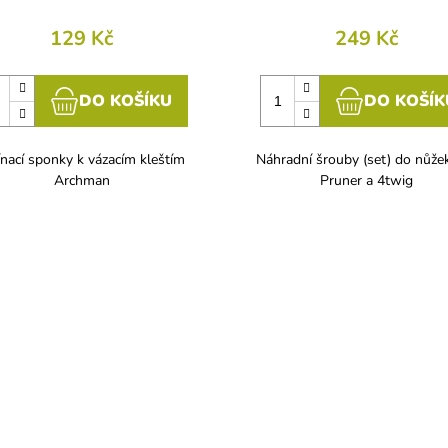
129 Kč
249 Kč
DO KOŠÍKU
DO KOŠÍK
nací sponky k vázacím kleštím
Náhradní šrouby (set) do nůžek
Archman
Pruner a 4twig