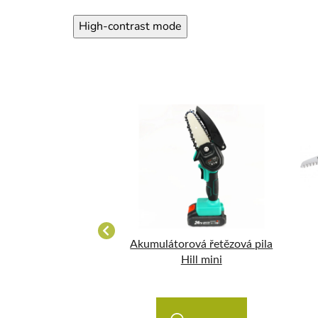
High-contrast mode
ocker prořezávací
Akumulátorová řetězová pila
kládací 18
Hill mini