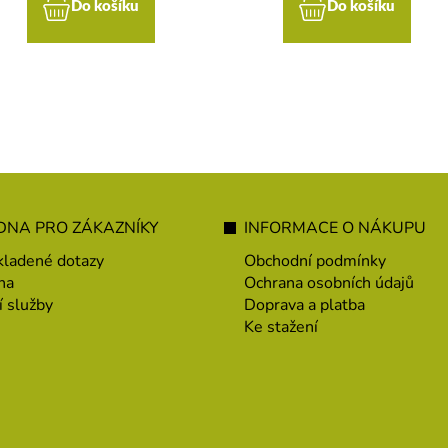
Do košíku
Do košíku
NA PRO ZÁKAZNÍKY
INFORMACE O NÁKUPU
kladené dotazy
Obchodní podmínky
na
Ochrana osobních údajů
í služby
Doprava a platba
Ke stažení