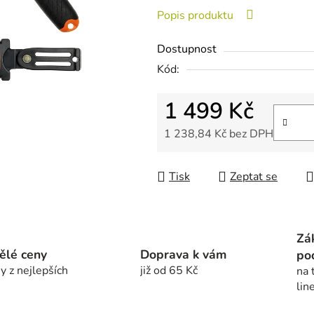
je
Popis produktu
0,0
z
Dostupnost
5
Kód:
hvězdiček.
1 499 Kč
1 238,84 Kč bez DPH
Měrná cena:
Tisk
Zeptat se
Zá
ělé ceny
Doprava k vám
po
y z nejlepších
již od 65 Kč
na 
lin