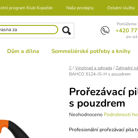
stní program Klub Kopeček
Naše prodejny
Ostatní služby
Pomůžeme s
+420 77
po-pá 
Dům a dílna
Sommeliérské potřeby a knihy
Domů
/
Vinohrad a zahrada
/
Zahradní ná
BAHCO 5124-JS-H s pouzdrem
Prořezávací 
s pouzdrem
Průměrné
Neohodnoceno
Podrobnosti ho
hodnocení
Profesionální prořezávací pila 
produktu