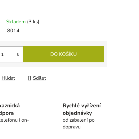
Skladem
(
3 ks
)
8014
DO KOŠÍKU
Hlídat
Sdílet
kaznická
Rychlé vyřízení
dpora
objednávky
telefonu i on-
od zabalení po
e
dopravu