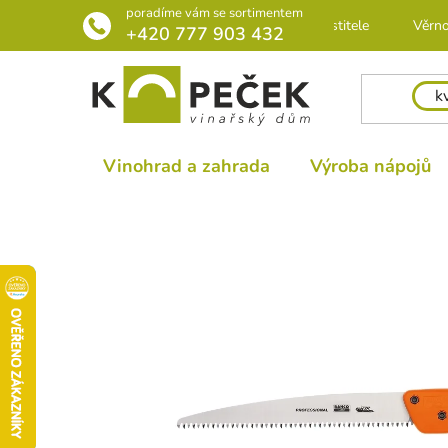
Přejít
poradíme vám se sortimentem
Rádce pro pěstitele
Věrno
na
+420 777 903 432
obsah
Vinohrad a zahrada
Výroba nápojů