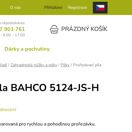
O nás
Kontakt
Přihlášení
Registrace
 objednávkou:
NÁKUPNÍ KOŠÍK
PRÁZDNÝ KOŠÍK
7 901 761
- 8:00 – 17:00
Dárky a pochutiny
řadí
/
Zahradnické nůžky a pilky
/
Pilky
/
Prořezávací pila
pila BAHCO 5124-JS-H
dnocení
tvarovaná pro rychlou a pohodlnou prořezávku.