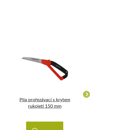
Pila prořezávací s krytem
Pila prořezávací
rukojetí 150 mm
PILANA