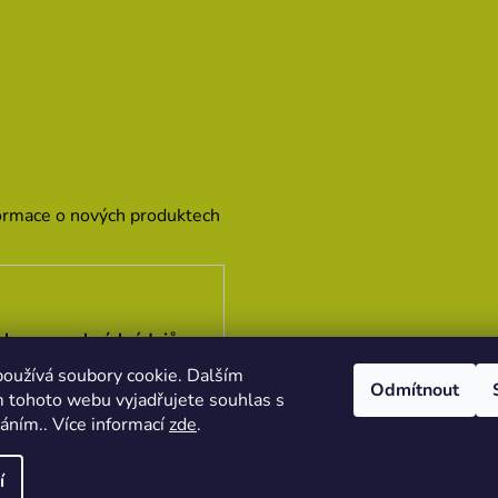
formace o nových produktech
hrany osobních údajů
oužívá soubory cookie. Dalším
Odmítnout
 tohoto webu vyjadřujete souhlas s
váním.. Více informací
zde
.
í