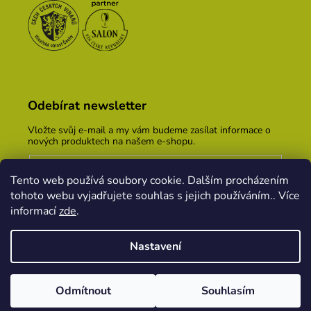
Odebírat newsletter
Vložte svůj e-mail a my vám budeme zasílat informace o
nových produktech na našem e-shopu.
E-mail
Tento web používá soubory cookie. Dalším procházením
Vložením e-mailu souhlasíte s
podmínkami ochrany
tohoto webu vyjadřujete souhlas s jejich používáním.. Více
osobních údajů
informací
zde
.
PŘIHLÁSIT SE
Nastavení
Vytvořil Shoptet
&
PekneWeby
Odmítnout
Souhlasím
Copyright 2026
Vinařský dům KOPEČEK
. Všechna