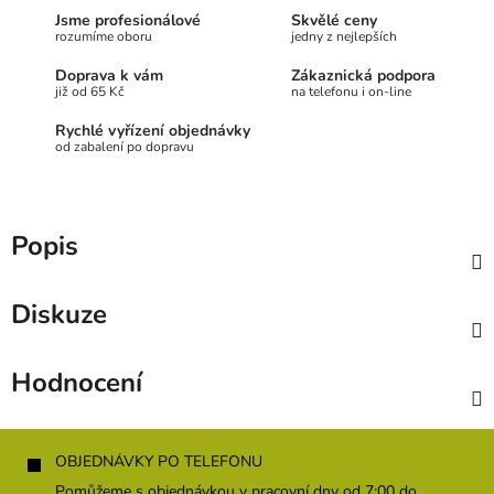
Jsme profesionálové
Skvělé ceny
rozumíme oboru
jedny z nejlepších
Doprava k vám
Zákaznická podpora
již od 65 Kč
na telefonu i on-line
Rychlé vyřízení objednávky
od zabalení po dopravu
Popis
Diskuze
Hodnocení
Z
á
OBJEDNÁVKY PO TELEFONU
p
Pomůžeme s objednávkou v pracovní dny od 7:00 do