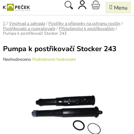
Přejít
Hledat
NÁKUPNÍ
na
obsah
KOŠÍK
Domů
/
Vinohrad a zahrada
/
Postřiky a přípravky na ochranu rostlin
/
Postřikovače a rozprašovače
/
Příslušenství k postřikovačům
/
Pumpa k postřikovačí Stocker 243
Pumpa k postřikovačí Stocker 243
Průměrné
Neohodnoceno
Podrobnosti hodnocení
hodnocení
produktu
je
0,0
z
5
hvězdiček.