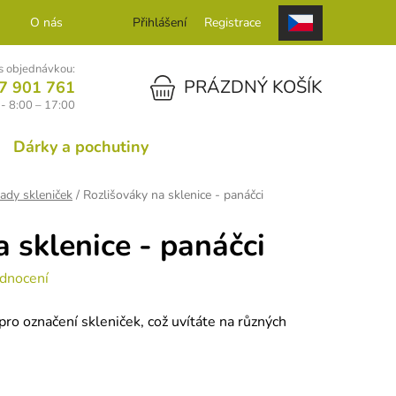
O nás
Kontakt
Přihlášení
Registrace
 objednávkou:
NÁKUPNÍ KOŠÍK
PRÁZDNÝ KOŠÍK
7 901 761
- 8:00 – 17:00
Dárky a pochutiny
sady skleniček
/
Rozlišováky na sklenice - panáčci
 sklenice - panáčci
dnocení
pro označení skleniček, což uvítáte na různých