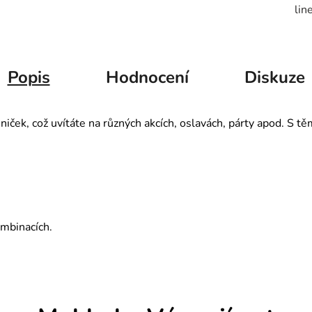
lin
Popis
Hodnocení
Diskuze
niček, což uvítáte na různých akcích, oslavách, párty apod. S tě
ombinacích.