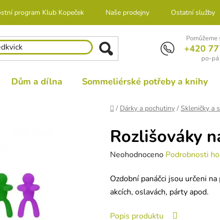
stní program Klub Kopeček
Naše prodejny
Ostatní služby
Pomůžeme s
+420 77
po-pá 
Dům a dílna
Sommeliérské potřeby a knihy
Domů
/
Dárky a pochutiny
/
Skleničky a 
Rozlišováky na
Průměrné
Neohodnoceno
Podrobnosti ho
hodnocení
Ozdobní panáčci jsou určeni na 
produktu
akcích, oslavách, párty apod.
je
0,0
Popis produktu