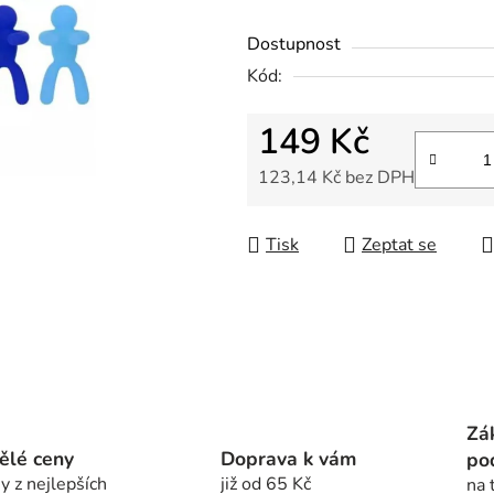
z
5
Dostupnost
hvězdiček.
Kód:
149 Kč
123,14 Kč bez DPH
Měrná cena:
Tisk
Zeptat se
Zá
ělé ceny
Doprava k vám
po
y z nejlepších
již od 65 Kč
na 