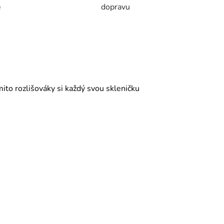
e
dopravu
mito rozlišováky si každý svou skleničku