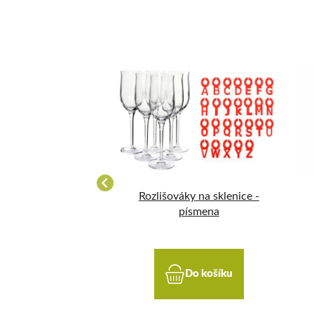
ia Crystalite
Rozlišováky na sklenice -
CE 350 ml - sada
písmena
2 sklenic
DETAIL
Do košíku