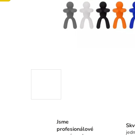
Jsme
Skv
profesionálové
jedn