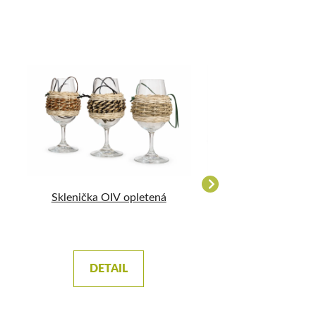
Sklenička OIV opletená
Sada štamprlí šves
DETAIL
DETAIL