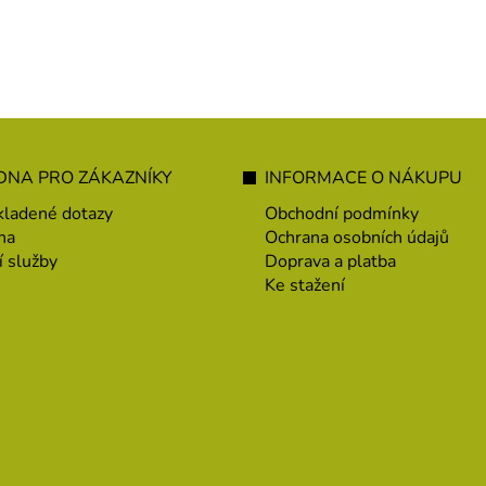
NA PRO ZÁKAZNÍKY
INFORMACE O NÁKUPU
kladené dotazy
Obchodní podmínky
na
Ochrana osobních údajů
í služby
Doprava a platba
Ke stažení