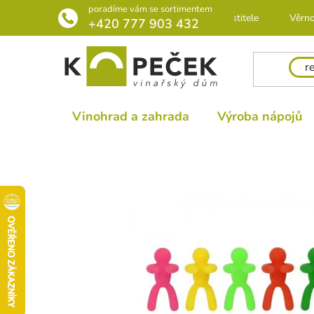
Přejít
poradíme vám se sortimentem
Rádce pro pěstitele
Věrno
na
+420 777 903 432
obsah
Vinohrad a zahrada
Výroba nápojů