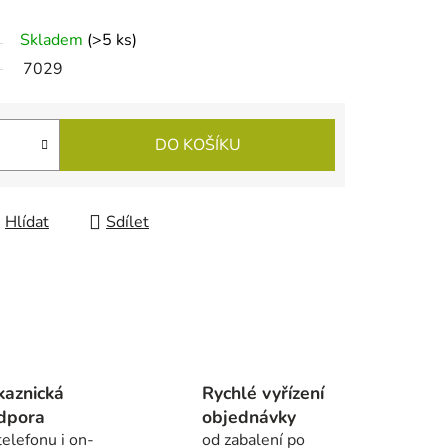
Skladem
(
>5 ks
)
7029
DO KOŠÍKU
Hlídat
Sdílet
kaznická
Rychlé vyřízení
dpora
objednávky
telefonu i on-
od zabalení po