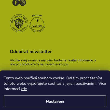
Odebírat newsletter
Vložte svůj e-mail a my vám budeme zasílat informace o
nových produktech na našem e-shopu.
E-mail
Tento web používá soubory cookie. Dalším procházením
Vložením e-mailu souhlasíte s
podmínkami ochrany
tohoto webu vyjadřujete souhlas s jejich používáním.. Více
osobních údajů
informací
zde
.
PŘIHLÁSIT SE
Nastavení