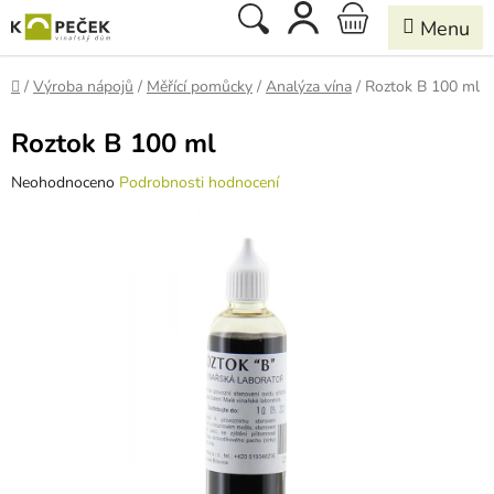
Přejít
Hledat
NÁKUPNÍ
na
obsah
KOŠÍK
Domů
/
Výroba nápojů
/
Měřící pomůcky
/
Analýza vína
/
Roztok B 100 ml
Roztok B 100 ml
Průměrné
Neohodnoceno
Podrobnosti hodnocení
hodnocení
produktu
je
0,0
z
5
hvězdiček.