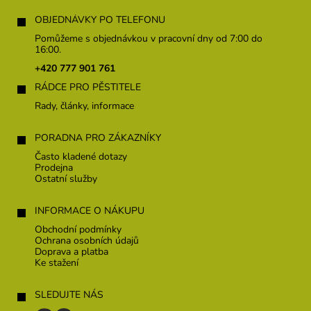
Z
á
OBJEDNÁVKY PO TELEFONU
p
Pomůžeme s objednávkou v pracovní dny od 7:00 do
a
16:00.
t
+420 777 901 761
í
RÁDCE PRO PĚSTITELE
Rady, články, informace
PORADNA PRO ZÁKAZNÍKY
Často kladené dotazy
Prodejna
Ostatní služby
INFORMACE O NÁKUPU
Obchodní podmínky
Ochrana osobních údajů
Doprava a platba
Ke stažení
SLEDUJTE NÁS