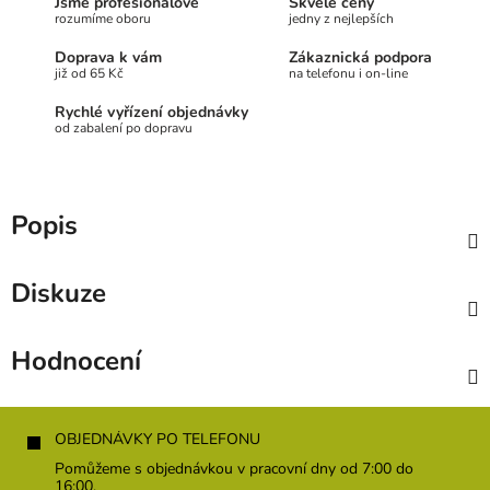
Jsme profesionálové
Skvělé ceny
rozumíme oboru
jedny z nejlepších
Doprava k vám
Zákaznická podpora
již od 65 Kč
na telefonu i on-line
Rychlé vyřízení objednávky
od zabalení po dopravu
Popis
Diskuze
Hodnocení
Z
á
OBJEDNÁVKY PO TELEFONU
p
Pomůžeme s objednávkou v pracovní dny od 7:00 do
a
16:00.