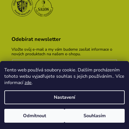
Odebírat newsletter
Vložte svůj e-mail a my vám budeme zasílat informace o
nových produktech na našem e-shopu.
E-mail
Tento web používá soubory cookie. Dalším procházením
Vložením e-mailu souhlasíte s
podmínkami ochrany
tohoto webu vyjadřujete souhlas s jejich používáním.. Více
osobních údajů
informací
zde
.
PŘIHLÁSIT SE
Nastavení
Vytvořil Shoptet
&
PekneWeby
Odmítnout
Souhlasím
Copyright 2026
Vinařský dům KOPEČEK
. Všechna
práva vyhrazena.