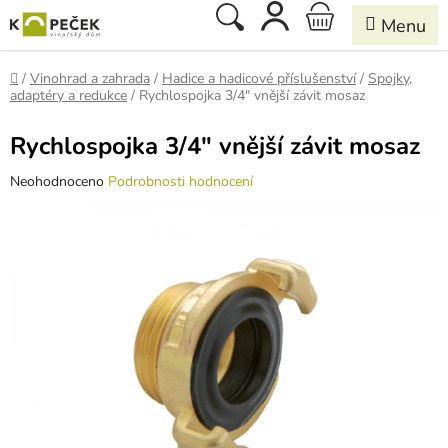
Přejít
Hledat
NÁKUPNÍ
na
obsah
KOŠÍK
Domů
/
Vinohrad a zahrada
/
Hadice a hadicové příslušenství
/
Spojky,
adaptéry a redukce
/
Rychlospojka 3/4" vnější závit mosaz
Rychlospojka 3/4" vnější závit mosaz
Průměrné
Neohodnoceno
Podrobnosti hodnocení
hodnocení
produktu
je
0,0
z
5
hvězdiček.