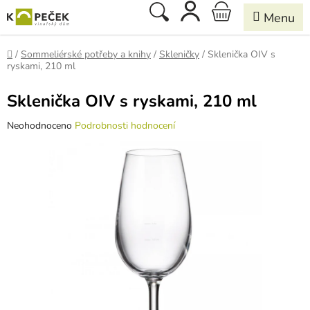
Přejít
Hledat
NÁKUPNÍ
na
obsah
KOŠÍK
Domů
/
Sommeliérské potřeby a knihy
/
Skleničky
/
Sklenička OIV s
ryskami, 210 ml
Sklenička OIV s ryskami, 210 ml
Průměrné
Neohodnoceno
Podrobnosti hodnocení
hodnocení
produktu
je
0,0
z
5
hvězdiček.