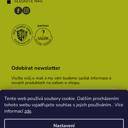
SLEDUJTE NÁS
Odebírat newsletter
Vložte svůj e-mail a my vám budeme zasílat informace o
nových produktech na našem e-shopu.
E-mail
Tento web používá soubory cookie. Dalším procházením
Vložením e-mailu souhlasíte s
podmínkami ochrany
tohoto webu vyjadřujete souhlas s jejich používáním.. Více
osobních údajů
informací
zde
.
PŘIHLÁSIT SE
Nastavení