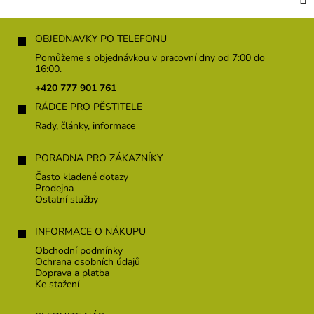
Z
á
OBJEDNÁVKY PO TELEFONU
p
Pomůžeme s objednávkou v pracovní dny od 7:00 do
a
16:00.
t
+420 777 901 761
í
RÁDCE PRO PĚSTITELE
Rady, články, informace
PORADNA PRO ZÁKAZNÍKY
Často kladené dotazy
Prodejna
Ostatní služby
INFORMACE O NÁKUPU
Obchodní podmínky
Ochrana osobních údajů
Doprava a platba
Ke stažení