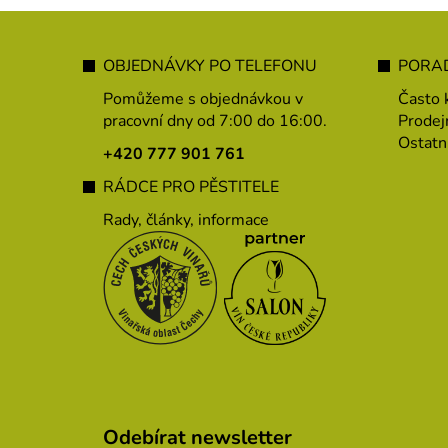
Z
á
OBJEDNÁVKY PO TELEFONU
PORAD
p
Pomůžeme s objednávkou v
Často 
a
pracovní dny od 7:00 do 16:00.
Prodej
Ostatn
t
+420 777 901 761
í
RÁDCE PRO PĚSTITELE
Rady, články, informace
Odebírat newsletter