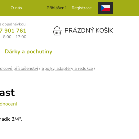
O nás
Kontakt
Přihlášení
Registrace
 objednávkou:
NÁKUPNÍ KOŠÍK
PRÁZDNÝ KOŠÍK
7 901 761
- 8:00 – 17:00
Dárky a pochutiny
dicové příslušenství
/
Spojky, adaptéry a redukce
/
ast
dnocení
adic 3/4".