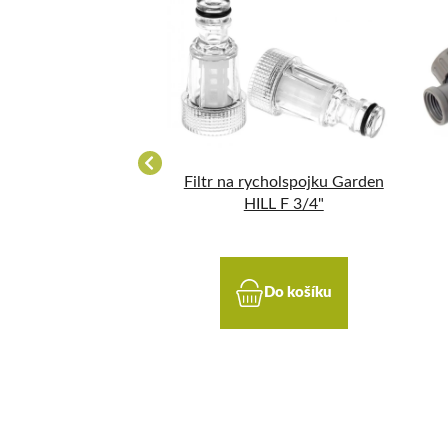
 vnitř. závitem 3/4
Filtr na rycholspojku Garden
mosaz
HILL F 3/4"
Do košíku
Do košíku