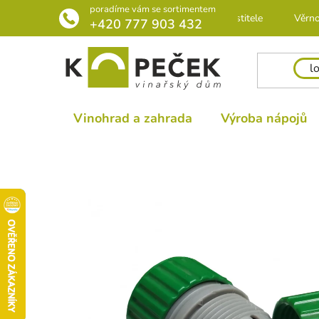
Přejít
poradíme vám se sortimentem
Rádce pro pěstitele
Věrno
na
+420 777 903 432
obsah
Vinohrad a zahrada
Výroba nápojů