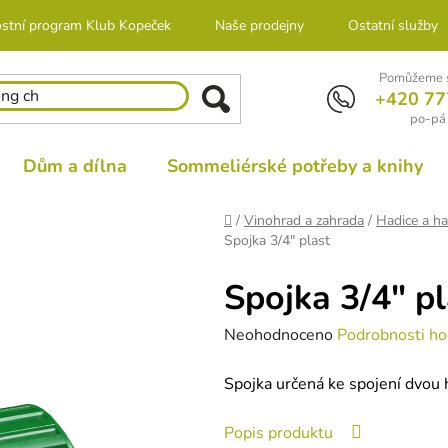
stní program Klub Kopeček
Naše prodejny
Ostatní služby
Pomůžeme s
+420 77
po-pá 
Dům a dílna
Sommeliérské potřeby a knihy
Domů
/
Vinohrad a zahrada
/
Hadice a ha
Spojka 3/4" plast
Spojka 3/4" pl
Průměrné
Neohodnoceno
Podrobnosti ho
hodnocení
Spojka určená ke spojení dvou h
produktu
je
Popis produktu
0,0