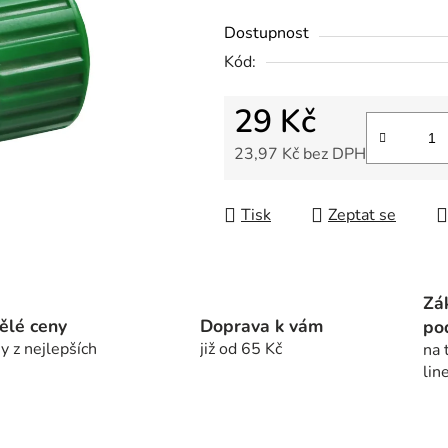
z
Dostupnost
5
Kód:
hvězdiček.
29 Kč
23,97 Kč bez DPH
Měrná cena:
Tisk
Zeptat se
Zá
ělé ceny
Doprava k vám
po
y z nejlepších
již od 65 Kč
na 
lin