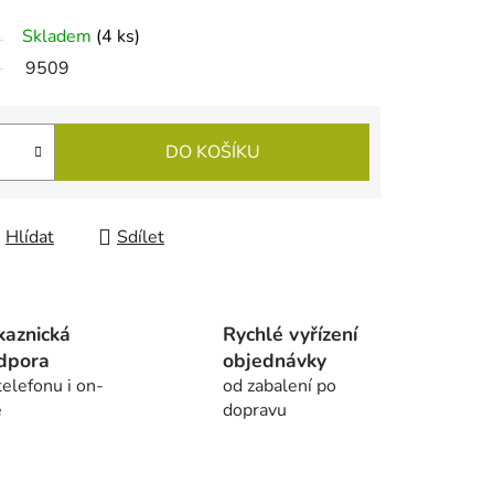
Skladem
(
4 ks
)
9509
DO KOŠÍKU
Hlídat
Sdílet
kaznická
Rychlé vyřízení
dpora
objednávky
telefonu i on-
od zabalení po
e
dopravu