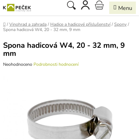
Přejít
Hledat
NÁKUPNÍ
na
obsah
KOŠÍK
Domů
/
Vinohrad a zahrada
/
Hadice a hadicové příslušenství
/
Spony
/
Spona hadicová W4, 20 - 32 mm, 9 mm
Spona hadicová W4, 20 - 32 mm, 9
mm
Průměrné
Neohodnoceno
Podrobnosti hodnocení
hodnocení
produktu
je
0,0
z
5
hvězdiček.