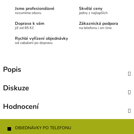
Jsme profesionálové
Skvělé ceny
rozumíme oboru
jedny z nejlepších
Doprava k vám
Zákaznická podpora
již od 65 Kč
na telefonu i on-line
Rychlé vyřízení objednávky
od zabalení po dopravu
Popis
Diskuze
Hodnocení
Z
á
OBJEDNÁVKY PO TELEFONU