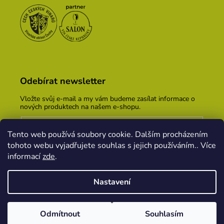
Odebírat newsletter
Vložte svůj e-mail a my vám budeme zasílat informace o
nových produktech na našem e-shopu.
E-mail
Tento web používá soubory cookie. Dalším procházením
Vložením e-mailu souhlasíte s
podmínkami ochrany
tohoto webu vyjadřujete souhlas s jejich používáním.. Více
osobních údajů
informací
zde
.
PŘIHLÁSIT SE
Nastavení
Vytvořil Shoptet
&
PekneWeby
Odmítnout
Souhlasím
Copyright 2026
Vinařský dům KOPEČEK
. Všechna