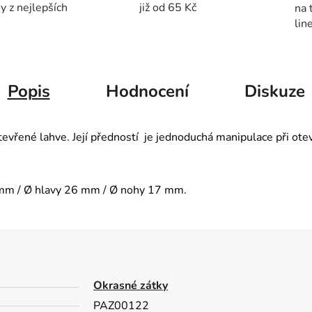
y z nejlepších
již od 65 Kč
na 
lin
Popis
Hodnocení
Diskuze
evřené lahve. Její předností je jednoduchá manipulace při otevír
 mm / Ø hlavy 26 mm / Ø nohy 17 mm.
Okrasné zátky
PAZ00122