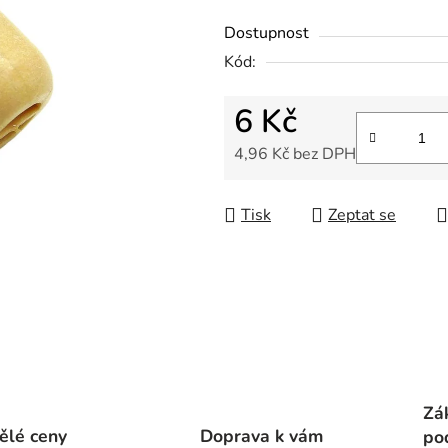
z
Dostupnost
5
Kód:
hvězdiček.
6 Kč
4,96 Kč bez DPH
Měrná cena:
Tisk
Zeptat se
Zá
ělé ceny
Doprava k vám
po