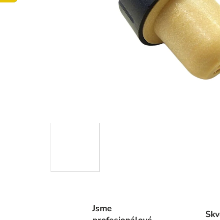
Jsme
Skv
profesionálové