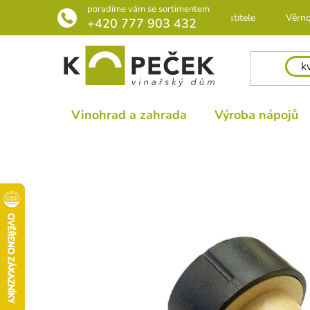
Přejít
poradíme vám se sortimentem
Rádce pro pěstitele
Věrno
na
+420 777 903 432
obsah
Vinohrad a zahrada
Výroba nápojů