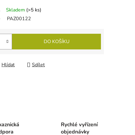
Skladem
(
>5 ks
)
PAZ00122
DO KOŠÍKU
Hlídat
Sdílet
kaznická
Rychlé vyřízení
dpora
objednávky