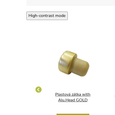
High-contrast mode
 31,5 23x40 dřevo
Plastová zátka with
plast
Alu.Head GOLD