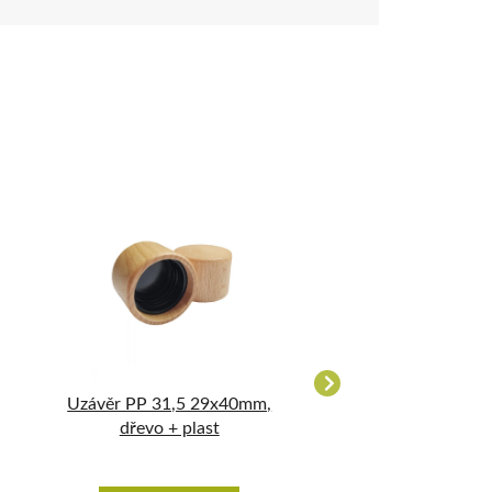
Uzávěr PP 31,5 29x40mm,
Griffkork 35/16
dřevo + plast
přírodní N