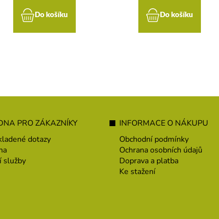
Do košíku
Do košíku
NA PRO ZÁKAZNÍKY
INFORMACE O NÁKUPU
kladené dotazy
Obchodní podmínky
na
Ochrana osobních údajů
í služby
Doprava a platba
Ke stažení