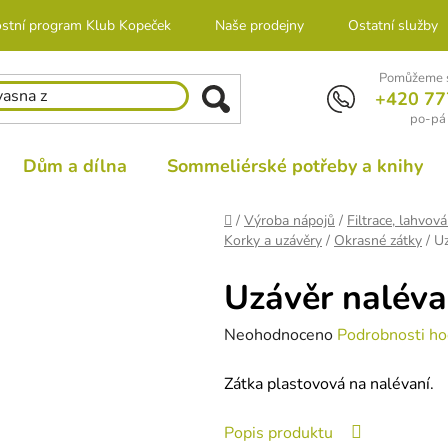
stní program Klub Kopeček
Naše prodejny
Ostatní služby
Pomůžeme s
+420 77
po-pá 
Dům a dílna
Sommeliérské potřeby a knihy
Domů
/
Výroba nápojů
/
Filtrace, lahvová
Korky a uzávěry
/
Okrasné zátky
/
Uz
Uzávěr naléva
Průměrné
Neohodnoceno
Podrobnosti ho
hodnocení
Zátka plastovová na nalévaní.
produktu
je
Popis produktu
0,0