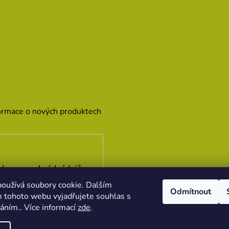
formace o nových produktech
hrany osobních údajů
oužívá soubory cookie. Dalším
Odmítnout
 tohoto webu vyjadřujete souhlas s
váním.. Více informací
zde
.