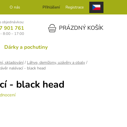
O nás
Kontakt
Přihlášení
Registrace
 objednávkou:
NÁKUPNÍ KOŠÍK
PRÁZDNÝ KOŠÍK
7 901 761
- 8:00 – 17:00
Dárky a pochutiny
ní, skladování
/
Láhve, demižony, uzávěry a obaly
/
ávěr nalévací - black head
cí - black head
dnocení