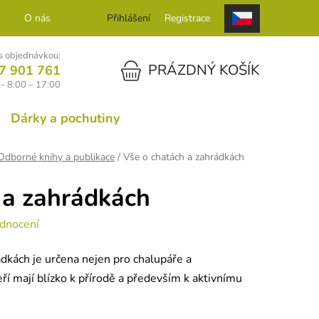
O nás
Kontakt
Přihlášení
Registrace
 objednávkou:
NÁKUPNÍ KOŠÍK
PRÁZDNÝ KOŠÍK
7 901 761
- 8:00 – 17:00
Dárky a pochutiny
Odborné knihy a publikace
/
Vše o chatách a zahrádkách
 a zahrádkách
dnocení
ádkách je určena nejen pro chalupáře a
eří mají blízko k přírodě a především k aktivnímu