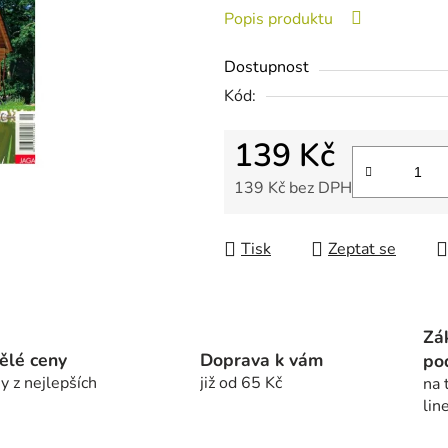
z
Popis produktu
5
hvězdiček.
Dostupnost
Kód:
139 Kč
139 Kč bez DPH
Měrná cena:
Tisk
Zeptat se
Zá
ělé ceny
Doprava k vám
po
y z nejlepších
již od 65 Kč
na 
lin