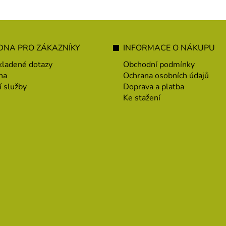
NA PRO ZÁKAZNÍKY
INFORMACE O NÁKUPU
kladené dotazy
Obchodní podmínky
na
Ochrana osobních údajů
í služby
Doprava a platba
Ke stažení