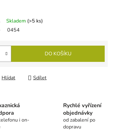
Skladem
(
>5 ks
)
0454
DO KOŠÍKU
Hlídat
Sdílet
kaznická
Rychlé vyřízení
dpora
objednávky
telefonu i on-
od zabalení po
e
dopravu