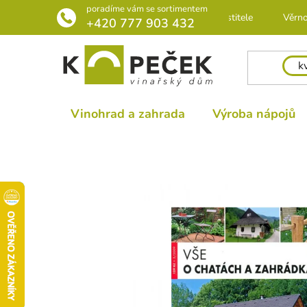
Přejít
poradíme vám se sortimentem
Rádce pro pěstitele
Věrno
na
+420 777 903 432
obsah
Vinohrad a zahrada
Výroba nápojů