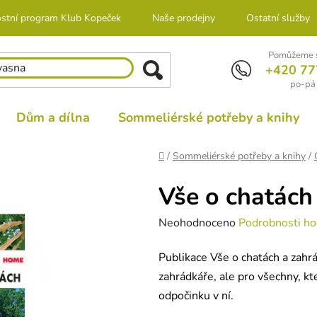
stní program Klub Kopeček
Naše prodejny
Ostatní služby
Pomůžeme s
+420 77
po-pá 
Dům a dílna
Sommeliérské potřeby a knihy
Domů
/
Sommeliérské potřeby a knihy
/
Vše o chatách
Průměrné
Neohodnoceno
Podrobnosti ho
hodnocení
Publikace Vše o chatách a zahr
produktu
zahrádkáře, ale pro všechny, kt
je
odpočinku v ní.
0,0