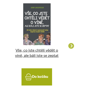
Vše, co jste chtěli vědět o
Kalendář odrůd ré
víně, ale báli jste se zeptat
Do košíku
Do koší