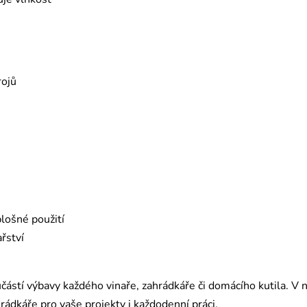
rojů
plošné použití
ařství
učástí výbavy každého vinaře, zahrádkáře či domácího kutila. 
hrádkáře pro vaše projekty i každodenní práci.