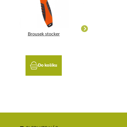
Brousek stocker
Brousek na kosu 2
mm oblý
Do košíku
Do koší