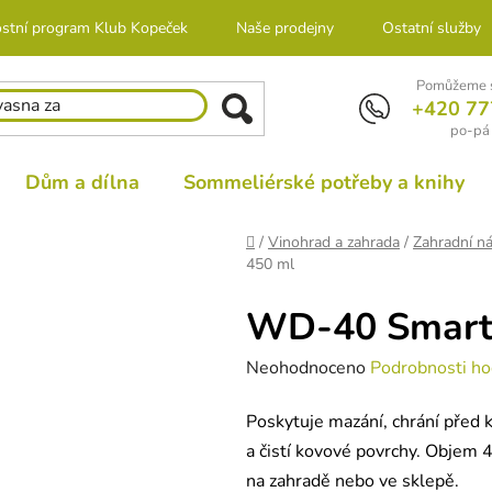
stní program Klub Kopeček
Naše prodejny
Ostatní služby
Pomůžeme s
+420 77
po-pá 
Dům a dílna
Sommeliérské potřeby a knihy
Domů
/
Vinohrad a zahrada
/
Zahradní ná
450 ml
WD-40 Smart 
Průměrné
Neohodnoceno
Podrobnosti ho
hodnocení
Poskytuje mazání, chrání před k
produktu
a čistí kovové povrchy. Objem 45
je
na zahradě nebo ve sklepě.
0,0