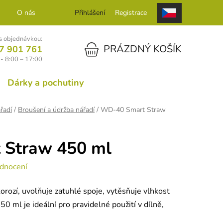
O nás
Kontakt
Přihlášení
Registrace
 objednávkou:
NÁKUPNÍ KOŠÍK
PRÁZDNÝ KOŠÍK
7 901 761
- 8:00 – 17:00
Dárky a pochutiny
řadí
/
Broušení a údržba nářadí
/
WD-40 Smart Straw
Straw 450 ml
dnocení
orozí, uvolňuje zatuhlé spoje, vytěsňuje vlhkost
0 ml je ideální pro pravidelné použití v dílně,