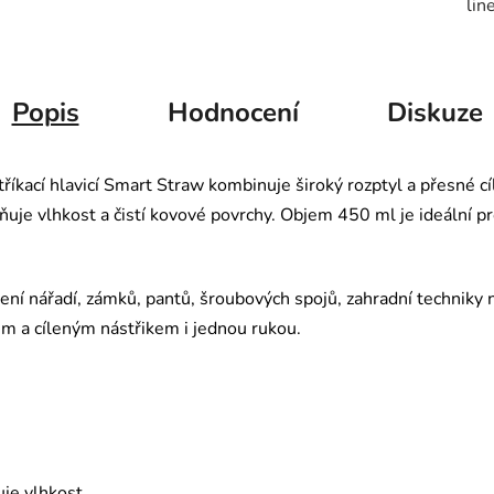
lin
Popis
Hodnocení
Diskuze
říkací hlavicí Smart Straw kombinuje široký rozptyl a přesné cí
ňuje vlhkost a čistí kovové povrchy. Objem 450 ml je ideální pr
ření nářadí, zámků, pantů, šroubových spojů, zahradní techniky
m a cíleným nástřikem i jednou rukou.
uje vlhkost