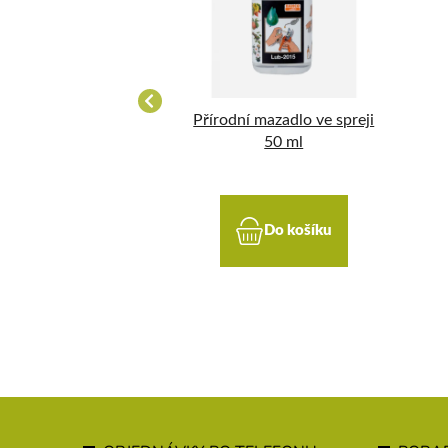
adní tulej 300 mm
Přírodní mazadlo ve spreji
50 ml
Do košíku
Do košíku
Z