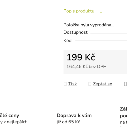
z
Popis produktu
5
hvězdiček.
Položka byla vyprodána…
Dostupnost
Kód:
199 Kč
164,46 Kč bez DPH
Měrná cena:
Tisk
Zeptat se
Zá
ělé ceny
Doprava k vám
po
y z nejlepších
již od 65 Kč
na 