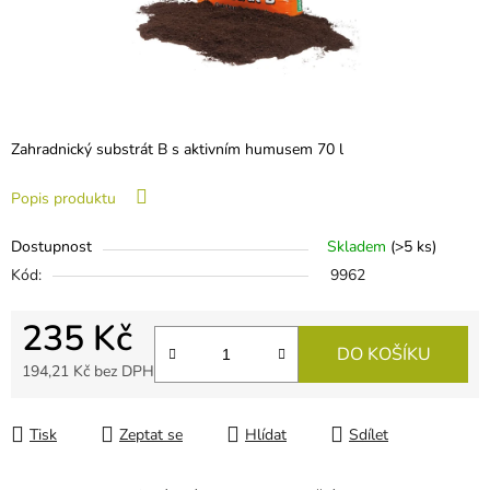
Zahradnický substrát B s aktivním humusem 70 l
Popis produktu
Dostupnost
Skladem
(
>5 ks
)
Kód:
9962
235 Kč
DO KOŠÍKU
194,21 Kč bez DPH
Měrná cena:
Tisk
Zeptat se
Hlídat
Sdílet