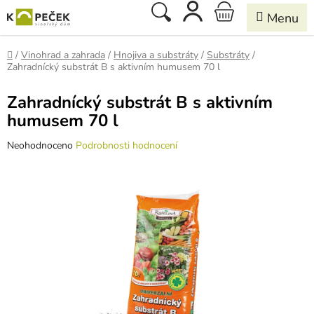
Přejít
Hledat
NÁKUPNÍ
na
obsah
KOŠÍK
Domů
/
Vinohrad a zahrada
/
Hnojiva a substráty
/
Substráty
/
Zahradnícký substrát B s aktivním humusem 70 l
Zahradnícký substrát B s aktivním
humusem 70 l
Průměrné
Neohodnoceno
Podrobnosti hodnocení
hodnocení
produktu
je
0,0
z
5
hvězdiček.