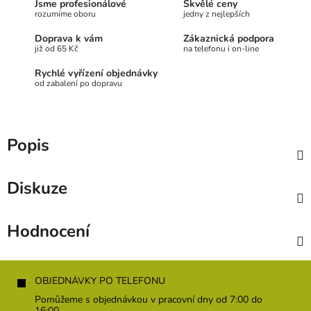
Jsme profesionálové
Skvělé ceny
rozumíme oboru
jedny z nejlepších
Doprava k vám
Zákaznická podpora
již od 65 Kč
na telefonu i on-line
Rychlé vyřízení objednávky
od zabalení po dopravu
Popis
Diskuze
Hodnocení
Z
á
OBJEDNÁVKY PO TELEFONU
p
Pomůžeme s objednávkou v pracovní dny od 7:00 do
16:00.