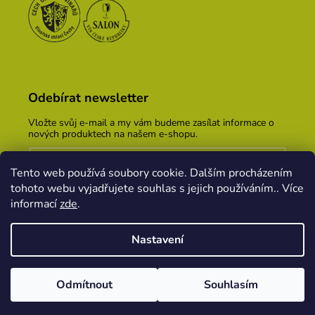
Odebírat newsletter
Vložte svůj e-mail a my vám budeme zasílat informace o
nových produktech na našem e-shopu.
E-mail
Tento web používá soubory cookie. Dalším procházením
Vložením e-mailu souhlasíte s
podmínkami ochrany
tohoto webu vyjadřujete souhlas s jejich používáním.. Více
osobních údajů
informací
zde
.
PŘIHLÁSIT SE
Nastavení
Vytvořil Shoptet
&
PekneWeby
Odmítnout
Souhlasím
Copyright 2026
Vinařský dům KOPEČEK
. Všechna
práva vyhrazena.