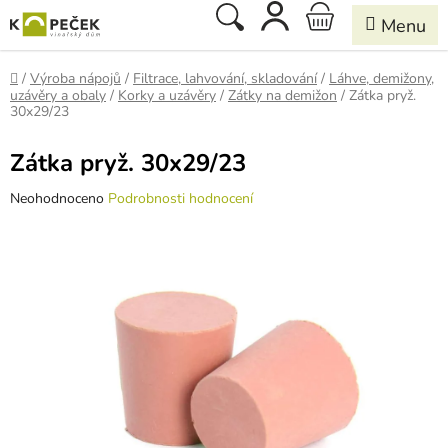
Přejít
Hledat
NÁKUPNÍ
na
obsah
KOŠÍK
Domů
/
Výroba nápojů
/
Filtrace, lahvování, skladování
/
Láhve, demižony,
uzávěry a obaly
/
Korky a uzávěry
/
Zátky na demižon
/
Zátka pryž.
30x29/23
Zátka pryž. 30x29/23
Průměrné
Neohodnoceno
Podrobnosti hodnocení
hodnocení
produktu
je
0,0
z
5
hvězdiček.