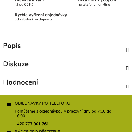
Doprava k vám
Zákaznická podpora
již od 65 Kč
na telefonu i on-line
Rychlé vyřízení objednávky
od zabalení po dopravu
Popis
Diskuze
Hodnocení
Z
á
OBJEDNÁVKY PO TELEFONU
p
Pomůžeme s objednávkou v pracovní dny od 7:00 do
a
16:00.
t
+420 777 901 761
í
RÁDCE PRO PĚSTITELE