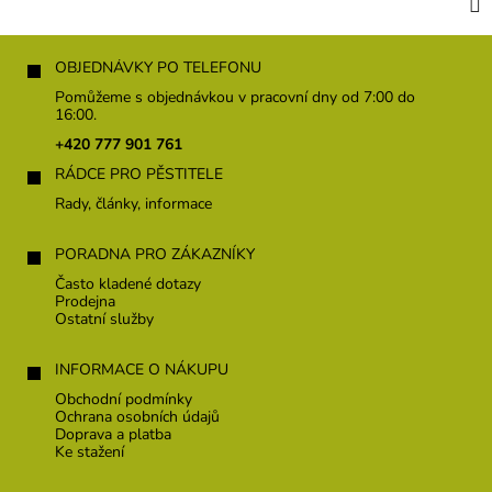
Z
á
OBJEDNÁVKY PO TELEFONU
p
Pomůžeme s objednávkou v pracovní dny od 7:00 do
a
16:00.
t
+420 777 901 761
í
RÁDCE PRO PĚSTITELE
Rady, články, informace
PORADNA PRO ZÁKAZNÍKY
Často kladené dotazy
Prodejna
Ostatní služby
INFORMACE O NÁKUPU
Obchodní podmínky
Ochrana osobních údajů
Doprava a platba
Ke stažení