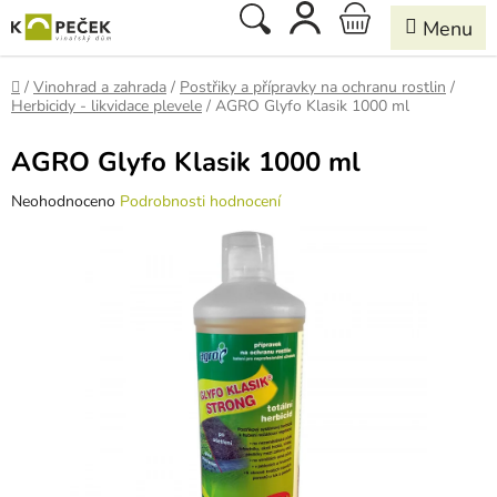
Přejít
Hledat
NÁKUPNÍ
na
obsah
KOŠÍK
Domů
/
Vinohrad a zahrada
/
Postřiky a přípravky na ochranu rostlin
/
Herbicidy - likvidace plevele
/
AGRO Glyfo Klasik 1000 ml
AGRO Glyfo Klasik 1000 ml
Průměrné
Neohodnoceno
Podrobnosti hodnocení
hodnocení
produktu
je
0,0
z
5
hvězdiček.