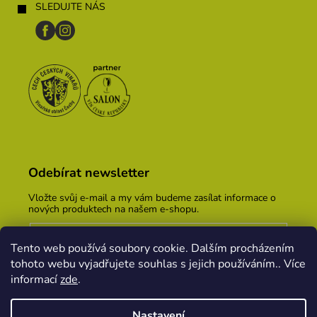
SLEDUJTE NÁS
Odebírat newsletter
Vložte svůj e-mail a my vám budeme zasílat informace o
nových produktech na našem e-shopu.
E-mail
Tento web používá soubory cookie. Dalším procházením
Vložením e-mailu souhlasíte s
podmínkami ochrany
tohoto webu vyjadřujete souhlas s jejich používáním.. Více
osobních údajů
informací
zde
.
PŘIHLÁSIT SE
Nastavení