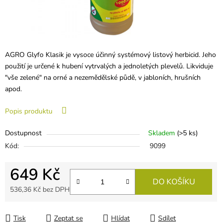
AGRO Glyfo Klasik je vysoce účinný systémový listový herbicid. Jeho
použití je určené k hubení vytrvalých a jednoletých plevelů. Likviduje
"vše zelené" na orné a nezemědělské půdě, v jabloních, hrušních
apod.
Popis produktu
Dostupnost
Skladem
(
>5 ks
)
Kód:
9099
649 Kč
DO KOŠÍKU
536,36 Kč bez DPH
Měrná cena:
Tisk
Zeptat se
Hlídat
Sdílet