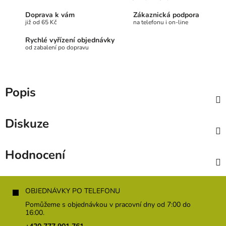
Doprava k vám
Zákaznická podpora
již od 65 Kč
na telefonu i on-line
Rychlé vyřízení objednávky
od zabalení po dopravu
Popis
Diskuze
Hodnocení
Z
á
OBJEDNÁVKY PO TELEFONU
p
Pomůžeme s objednávkou v pracovní dny od 7:00 do
a
16:00.
t